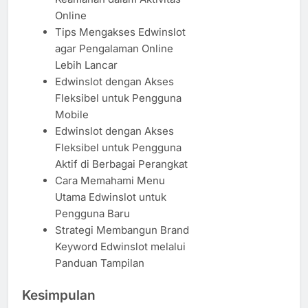
Online
Tips Mengakses Edwinslot
agar Pengalaman Online
Lebih Lancar
Edwinslot dengan Akses
Fleksibel untuk Pengguna
Mobile
Edwinslot dengan Akses
Fleksibel untuk Pengguna
Aktif di Berbagai Perangkat
Cara Memahami Menu
Utama Edwinslot untuk
Pengguna Baru
Strategi Membangun Brand
Keyword Edwinslot melalui
Panduan Tampilan
Kesimpulan