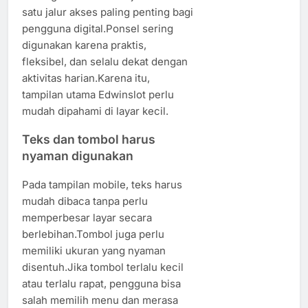
satu jalur akses paling penting bagi
pengguna digital.Ponsel sering
digunakan karena praktis,
fleksibel, dan selalu dekat dengan
aktivitas harian.Karena itu,
tampilan utama Edwinslot perlu
mudah dipahami di layar kecil.
Teks dan tombol harus
nyaman digunakan
Pada tampilan mobile, teks harus
mudah dibaca tanpa perlu
memperbesar layar secara
berlebihan.Tombol juga perlu
memiliki ukuran yang nyaman
disentuh.Jika tombol terlalu kecil
atau terlalu rapat, pengguna bisa
salah memilih menu dan merasa