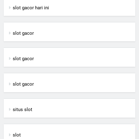
slot gacor hari ini
slot gacor
slot gacor
slot gacor
situs slot
slot