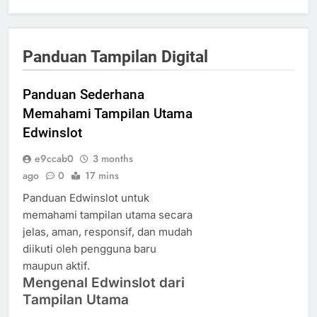
Panduan Tampilan Digital
Panduan Sederhana
Memahami Tampilan Utama
Edwinslot
e9ccab0
3 months
ago
0
17 mins
Panduan Edwinslot untuk
memahami tampilan utama secara
jelas, aman, responsif, dan mudah
diikuti oleh pengguna baru
maupun aktif.
Mengenal Edwinslot dari
Tampilan Utama