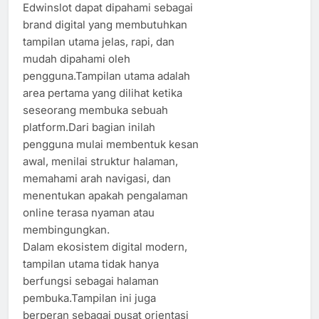
Edwinslot dapat dipahami sebagai
brand digital yang membutuhkan
tampilan utama jelas, rapi, dan
mudah dipahami oleh
pengguna.Tampilan utama adalah
area pertama yang dilihat ketika
seseorang membuka sebuah
platform.Dari bagian inilah
pengguna mulai membentuk kesan
awal, menilai struktur halaman,
memahami arah navigasi, dan
menentukan apakah pengalaman
online terasa nyaman atau
membingungkan.
Dalam ekosistem digital modern,
tampilan utama tidak hanya
berfungsi sebagai halaman
pembuka.Tampilan ini juga
berperan sebagai pusat orientasi