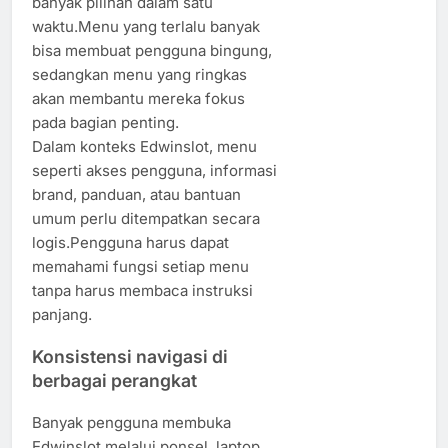
banyak pilihan dalam satu
waktu.Menu yang terlalu banyak
bisa membuat pengguna bingung,
sedangkan menu yang ringkas
akan membantu mereka fokus
pada bagian penting.
Dalam konteks Edwinslot, menu
seperti akses pengguna, informasi
brand, panduan, atau bantuan
umum perlu ditempatkan secara
logis.Pengguna harus dapat
memahami fungsi setiap menu
tanpa harus membaca instruksi
panjang.
Konsistensi navigasi di
berbagai perangkat
Banyak pengguna membuka
Edwinslot melalui ponsel, laptop,