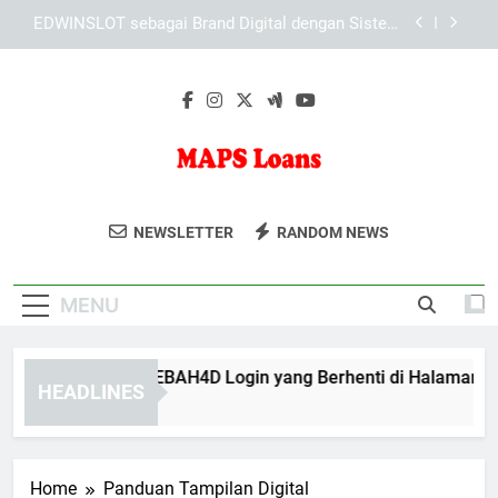
Skip
LEBAH4D sebagai Brand Digital dengan Sistem
to
yang Terstruktur dan Konsisten
content
KAYA787 sebagai Brand Digital dengan Sistem
yang Terstruktur dan Mudah Dipahami
Cara Mengatasi LEBAH4D Login yang Berhenti di
Halaman Awal
EDWINSLOT sebagai Brand Digital dengan Sistem
yang Terstruktur
MAPS Loans
MAPS Loans Menyediakan Layanan
LEBAH4D sebagai Brand Digital dengan Sistem
NEWSLETTER
RANDOM NEWS
yang Terstruktur dan Konsisten
Pinjaman Cepat Dengan Proses Mudah
KAYA787 sebagai Brand Digital dengan Sistem
Dan Bunga Rendah.
yang Terstruktur dan Mudah Dipahami
MENU
ra Mengatasi LEBAH4D Login yang Berhenti di Halaman Awal
HEADLINES
Week Ago
Home
Panduan Tampilan Digital