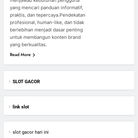
menjawab kebutuhan pengguna
yang mencari panduan informatif,
praktis, dan tepercaya.Pendekatan
profesional, human-like, dan tidak
berlebihan menjadi dasar penting
untuk membangun konten brand
yang berkualitas.
Read More
SLOT GACOR
link slot
slot gacor hari ini