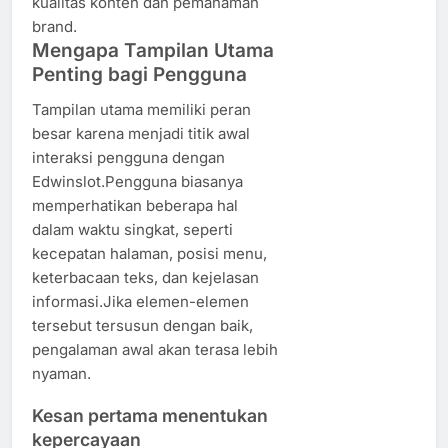
kualitas konten dan pemahaman
brand.
Mengapa Tampilan Utama
Penting bagi Pengguna
Tampilan utama memiliki peran
besar karena menjadi titik awal
interaksi pengguna dengan
Edwinslot.Pengguna biasanya
memperhatikan beberapa hal
dalam waktu singkat, seperti
kecepatan halaman, posisi menu,
keterbacaan teks, dan kejelasan
informasi.Jika elemen-elemen
tersebut tersusun dengan baik,
pengalaman awal akan terasa lebih
nyaman.
Kesan pertama menentukan
kepercayaan