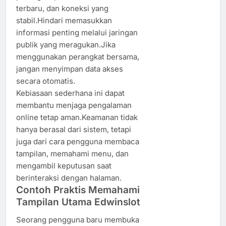
terbaru, dan koneksi yang
stabil.Hindari memasukkan
informasi penting melalui jaringan
publik yang meragukan.Jika
menggunakan perangkat bersama,
jangan menyimpan data akses
secara otomatis.
Kebiasaan sederhana ini dapat
membantu menjaga pengalaman
online tetap aman.Keamanan tidak
hanya berasal dari sistem, tetapi
juga dari cara pengguna membaca
tampilan, memahami menu, dan
mengambil keputusan saat
berinteraksi dengan halaman.
Contoh Praktis Memahami
Tampilan Utama Edwinslot
Seorang pengguna baru membuka