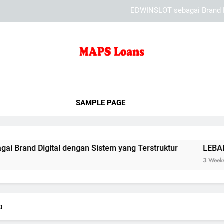
EDWINSLOT sebagai Brand Di
LEBAH4D sebagai Brand Digital dengan 
KAYA787 sebagai Brand Digital dengan Sistem
PS Loans
Cara Mengatasi LEBAH4D 
s Menyediakan Layanan Pinjaman Cepat Dengan Proses Mud
EDWINSLOT sebagai Brand Di
SAMPLE PAGE
LEBAH4D sebagai Brand Digital dengan 
KAYA787 sebagai Brand Digital dengan Sistem
ital dengan Sistem yang Terstruktur
LEBAH4D sebagai B
3 Weeks Ago
a