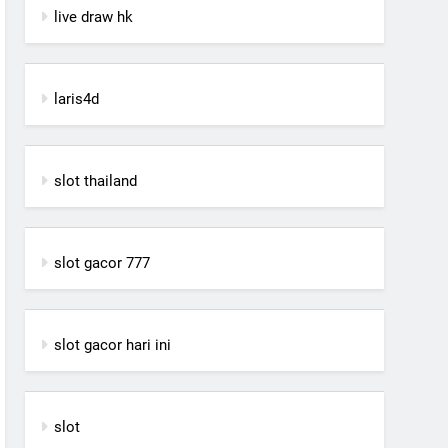
live draw hk
laris4d
slot thailand
slot gacor 777
slot gacor hari ini
slot