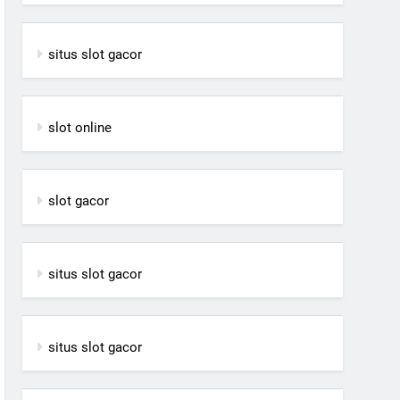
situs slot gacor
slot online
slot gacor
situs slot gacor
situs slot gacor