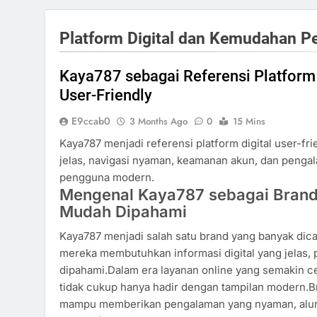
Platform Digital dan Kemudahan 
Kaya787 sebagai Referensi Platform 
User-Friendly
E9ccab0
3 Months Ago
0
15 Mins
Kaya787 menjadi referensi platform digital user-fr
jelas, navigasi nyaman, keamanan akun, dan pengal
pengguna modern.
Mengenal Kaya787 sebagai Brand 
Mudah Dipahami
Kaya787 menjadi salah satu brand yang banyak dica
mereka membutuhkan informasi digital yang jelas, 
dipahami.Dalam era layanan online yang semakin cep
tidak cukup hanya hadir dengan tampilan modern.B
mampu memberikan pengalaman yang nyaman, alur