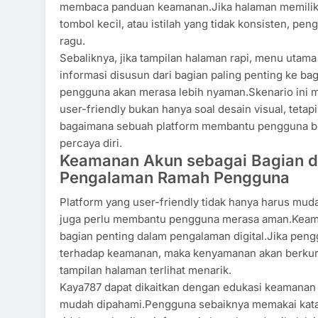
membaca panduan keamanan.Jika halaman memiliki 
tombol kecil, atau istilah yang tidak konsisten, pe
ragu.
Sebaliknya, jika tampilan halaman rapi, menu utama t
informasi disusun dari bagian paling penting ke b
pengguna akan merasa lebih nyaman.Skenario ini
user-friendly bukan hanya soal desain visual, tetapi
bagaimana sebuah platform membantu pengguna b
percaya diri.
Keamanan Akun sebagai Bagian d
Pengalaman Ramah Pengguna
Platform yang user-friendly tidak hanya harus muda
juga perlu membantu pengguna merasa aman.Keam
bagian penting dalam pengalaman digital.Jika pen
terhadap keamanan, maka kenyamanan akan berku
tampilan halaman terlihat menarik.
Kaya787 dapat dikaitkan dengan edukasi keamanan
mudah dipahami.Pengguna sebaiknya memakai kata 