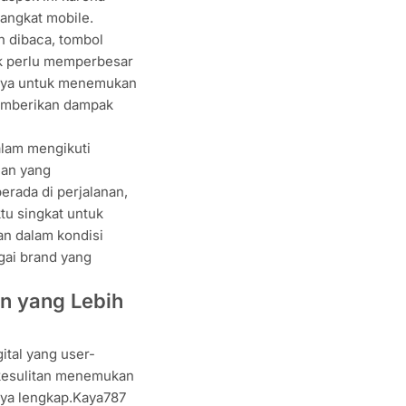
angkat mobile.
h dibaca, tombol
ak perlu memperbesar
hanya untuk menemukan
memberikan dampak
alam mengikuti
man yang
rada di perjalanan,
tu singkat untuk
an dalam kondisi
gai brand yang
n yang Lebih
ital yang user-
 kesulitan menemukan
nya lengkap.Kaya787