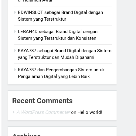
di Halaman Awal
EDWINSLOT sebagai Brand Digital dengan
Sistem yang Terstruktur
LEBAH4D sebagai Brand Digital dengan
Sistem yang Terstruktur dan Konsisten
KAYA787 sebagai Brand Digital dengan Sistem
yang Terstruktur dan Mudah Dipahami
KAYA787 dan Pengembangan Sistem untuk
Pengalaman Digital yang Lebih Baik
Recent Comments
A WordPress Commenter
on
Hello world!