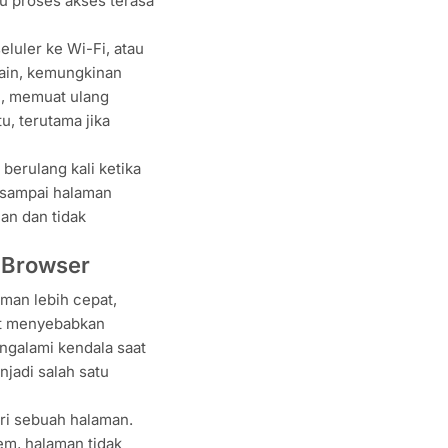
au proses akses terasa
luler ke Wi-Fi, atau
 lain, kemungkinan
u, memuat ulang
, terutama jika
berulang kali ketika
 sampai halaman
an dan tidak
 Browser
an lebih cepat,
at menyebabkan
ngalami kendala saat
adi salah satu
ri sebuah halaman.
em, halaman tidak