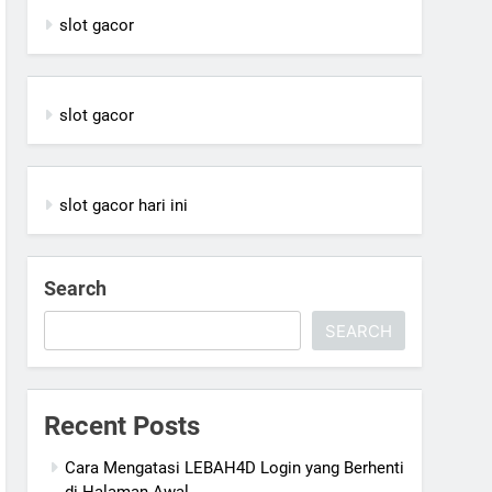
slot gacor
slot gacor
slot gacor hari ini
Search
SEARCH
Recent Posts
Cara Mengatasi LEBAH4D Login yang Berhenti