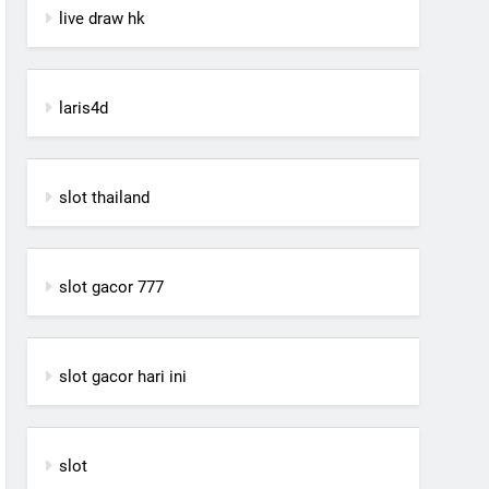
live draw hk
laris4d
slot thailand
slot gacor 777
slot gacor hari ini
slot