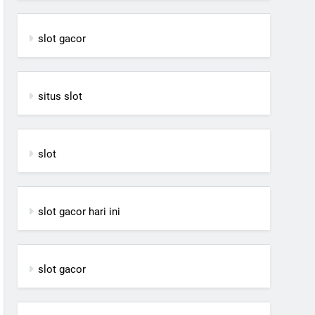
slot gacor
situs slot
slot
slot gacor hari ini
slot gacor