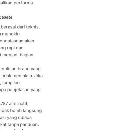
alikan performa
kses
berasal dari teknis,
na mungkin
mengatasnamakan
ang rapi dan
si menjadi bagian
penulisan brand yang
g tidak memaksa. Jika
 tampilan
npa penjelasan yang
87 alternatif,
tidak boleh langsung
asi yang dibaca
gkat tanpa panduan.