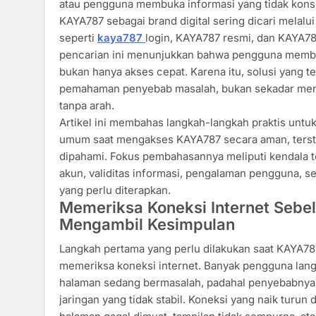
atau pengguna membuka informasi yang tidak kons
KAYA787 sebagai brand digital sering dicari melalui
seperti
kaya787
login, KAYA787 resmi, dan KAYA787
pencarian ini menunjukkan bahwa pengguna membu
bukan hanya akses cepat. Karena itu, solusi yang te
pemahaman penyebab masalah, bukan sekadar men
tanpa arah.
Artikel ini membahas langkah-langkah praktis untu
umum saat mengakses KAYA787 secara aman, terst
dipahami. Fokus pembahasannya meliputi kendala 
akun, validitas informasi, pengalaman pengguna, ser
yang perlu diterapkan.
Memeriksa Koneksi Internet Sebe
Mengambil Kesimpulan
Langkah pertama yang perlu dilakukan saat KAYA787
memeriksa koneksi internet. Banyak pengguna la
halaman sedang bermasalah, padahal penyebabnya b
jaringan yang tidak stabil. Koneksi yang naik turu