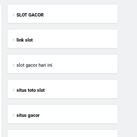
SLOT GACOR
link slot
slot gacor hari ini
situs toto slot
situs gacor