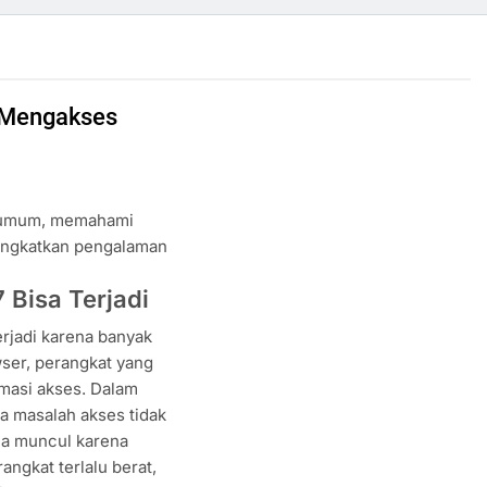
 Mengakses
s umum, memahami
ingkatkan pengalaman
Bisa Terjadi
erjadi karena banyak
wser, perangkat yang
masi akses. Dalam
 masalah akses tidak
ala muncul karena
angkat terlalu berat,