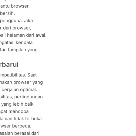
antu browser
bersih.
 pengguna. Jika
r dari browser,
li halaman dari awal.
ngatasi kendala
tau tampilan yang
rbarui
patibilitas. Saat
nakan browser yang
berjalan optimal.
ilitas, perlindungan
ang lebih baik.
dapat mencoba
laman tidak terbuka
rowser berbeda.
alah berasal dari