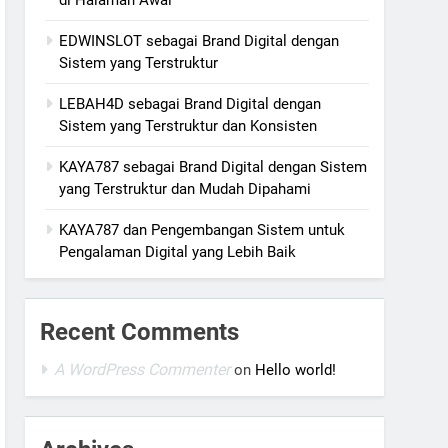
di Halaman Awal
EDWINSLOT sebagai Brand Digital dengan
Sistem yang Terstruktur
LEBAH4D sebagai Brand Digital dengan
Sistem yang Terstruktur dan Konsisten
KAYA787 sebagai Brand Digital dengan Sistem
yang Terstruktur dan Mudah Dipahami
KAYA787 dan Pengembangan Sistem untuk
Pengalaman Digital yang Lebih Baik
Recent Comments
A WordPress Commenter
on
Hello world!