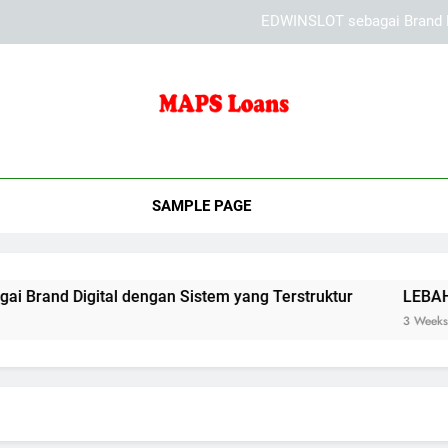
EDWINSLOT sebagai Brand Di
LEBAH4D sebagai Brand Digital dengan 
KAYA787 sebagai Brand Digital dengan Sistem
PS Loans
Cara Mengatasi LEBAH4D 
s Menyediakan Layanan Pinjaman Cepat Dengan Proses Mud
EDWINSLOT sebagai Brand Di
SAMPLE PAGE
LEBAH4D sebagai Brand Digital dengan 
KAYA787 sebagai Brand Digital dengan Sistem
tal dengan Sistem yang Terstruktur
LEBAH4D sebagai B
3 Weeks Ago