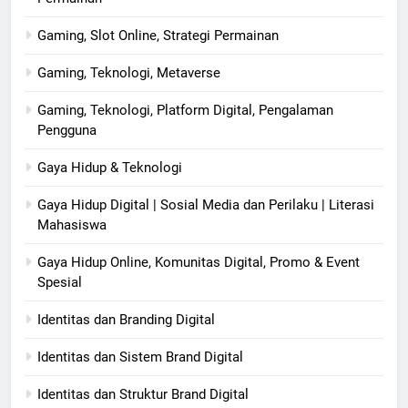
Gaming, Slot Online, Strategi Permainan
Gaming, Teknologi, Metaverse
Gaming, Teknologi, Platform Digital, Pengalaman
Pengguna
Gaya Hidup & Teknologi
Gaya Hidup Digital | Sosial Media dan Perilaku | Literasi
Mahasiswa
Gaya Hidup Online, Komunitas Digital, Promo & Event
Spesial
Identitas dan Branding Digital
Identitas dan Sistem Brand Digital
Identitas dan Struktur Brand Digital