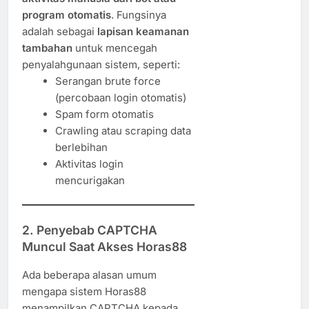
program otomatis
. Fungsinya
adalah sebagai
lapisan keamanan
tambahan
untuk mencegah
penyalahgunaan sistem, seperti:
Serangan brute force
(percobaan login otomatis)
Spam form otomatis
Crawling atau scraping data
berlebihan
Aktivitas login
mencurigakan
2. Penyebab CAPTCHA
Muncul Saat Akses Horas88
Ada beberapa alasan umum
mengapa sistem Horas88
menampilkan CAPTCHA kepada