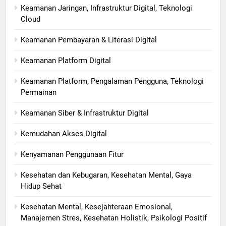
Keamanan Jaringan, Infrastruktur Digital, Teknologi
Cloud
Keamanan Pembayaran & Literasi Digital
Keamanan Platform Digital
Keamanan Platform, Pengalaman Pengguna, Teknologi
Permainan
Keamanan Siber & Infrastruktur Digital
Kemudahan Akses Digital
Kenyamanan Penggunaan Fitur
Kesehatan dan Kebugaran, Kesehatan Mental, Gaya
Hidup Sehat
Kesehatan Mental, Kesejahteraan Emosional,
Manajemen Stres, Kesehatan Holistik, Psikologi Positif