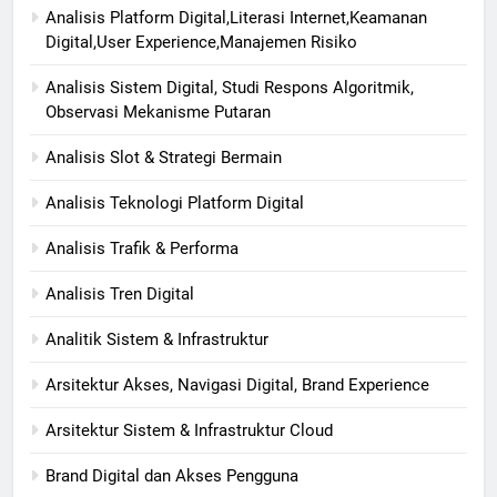
Analisis Platform Digital,Literasi Internet,Keamanan
Digital,User Experience,Manajemen Risiko
Analisis Sistem Digital, Studi Respons Algoritmik,
Observasi Mekanisme Putaran
Analisis Slot & Strategi Bermain
Analisis Teknologi Platform Digital
Analisis Trafik & Performa
Analisis Tren Digital
Analitik Sistem & Infrastruktur
Arsitektur Akses, Navigasi Digital, Brand Experience
Arsitektur Sistem & Infrastruktur Cloud
Brand Digital dan Akses Pengguna