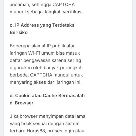
ancaman, sehingga CAPTCHA
muncul sebagai langkah verifikasi.
c. IP Address yang Terdeteksi
Berisiko
Beberapa alamat IP publik atau
jaringan Wi-Fi umum bisa masuk
daftar pengawasan karena sering
digunakan oleh banyak perangkat
berbeda. CAPTCHA muncul untuk
menyaring akses dari jaringan ini.
d. Cookie atau Cache Bermasalah
di Browser
Jika browser menyimpan data lama
yang tidak sesuai dengan sistem
terbaru Horas88, proses login atau