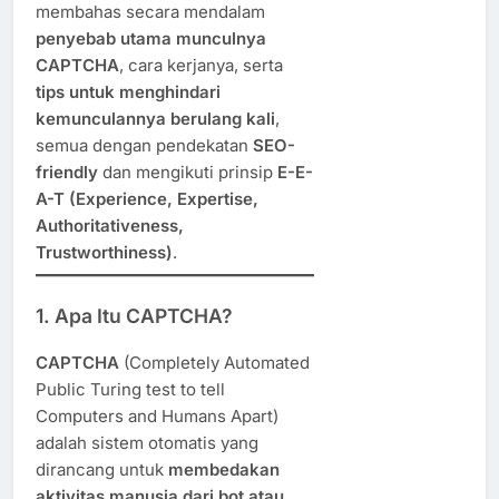
membahas secara mendalam
penyebab utama munculnya
CAPTCHA
, cara kerjanya, serta
tips untuk menghindari
kemunculannya berulang kali
,
semua dengan pendekatan
SEO-
friendly
dan mengikuti prinsip
E-E-
A-T (Experience, Expertise,
Authoritativeness,
Trustworthiness)
.
1. Apa Itu CAPTCHA?
CAPTCHA
(Completely Automated
Public Turing test to tell
Computers and Humans Apart)
adalah sistem otomatis yang
dirancang untuk
membedakan
aktivitas manusia dari bot atau