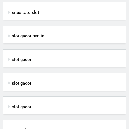
situs toto slot
slot gacor hari ini
slot gacor
slot gacor
slot gacor