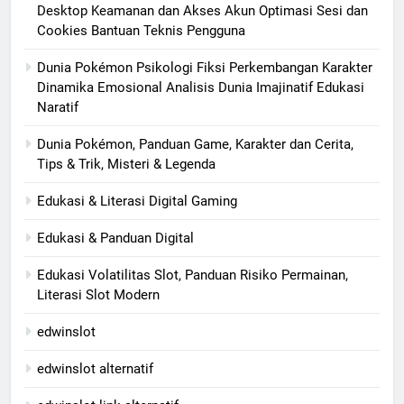
Desktop Keamanan dan Akses Akun Optimasi Sesi dan
Cookies Bantuan Teknis Pengguna
Dunia Pokémon Psikologi Fiksi Perkembangan Karakter
Dinamika Emosional Analisis Dunia Imajinatif Edukasi
Naratif
Dunia Pokémon, Panduan Game, Karakter dan Cerita,
Tips & Trik, Misteri & Legenda
Edukasi & Literasi Digital Gaming
Edukasi & Panduan Digital
Edukasi Volatilitas Slot, Panduan Risiko Permainan,
Literasi Slot Modern
edwinslot
edwinslot alternatif