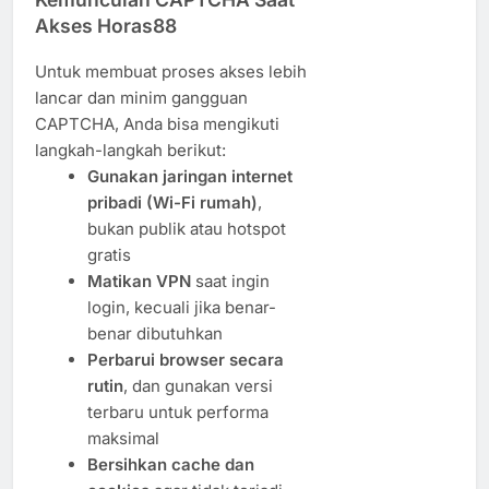
Akses Horas88
Untuk membuat proses akses lebih
lancar dan minim gangguan
CAPTCHA, Anda bisa mengikuti
langkah-langkah berikut:
Gunakan jaringan internet
pribadi (Wi-Fi rumah)
,
bukan publik atau hotspot
gratis
Matikan VPN
saat ingin
login, kecuali jika benar-
benar dibutuhkan
Perbarui browser secara
rutin
, dan gunakan versi
terbaru untuk performa
maksimal
Bersihkan cache dan