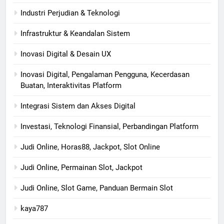
Industri Perjudian & Teknologi
Infrastruktur & Keandalan Sistem
Inovasi Digital & Desain UX
Inovasi Digital, Pengalaman Pengguna, Kecerdasan
Buatan, Interaktivitas Platform
Integrasi Sistem dan Akses Digital
Investasi, Teknologi Finansial, Perbandingan Platform
Judi Online, Horas88, Jackpot, Slot Online
Judi Online, Permainan Slot, Jackpot
Judi Online, Slot Game, Panduan Bermain Slot
kaya787