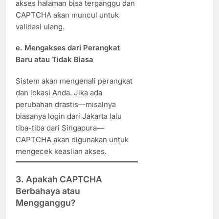
akses halaman bisa terganggu dan
CAPTCHA akan muncul untuk
validasi ulang.
e. Mengakses dari Perangkat
Baru atau Tidak Biasa
Sistem akan mengenali perangkat
dan lokasi Anda. Jika ada
perubahan drastis—misalnya
biasanya login dari Jakarta lalu
tiba-tiba dari Singapura—
CAPTCHA akan digunakan untuk
mengecek keaslian akses.
3. Apakah CAPTCHA
Berbahaya atau
Mengganggu?