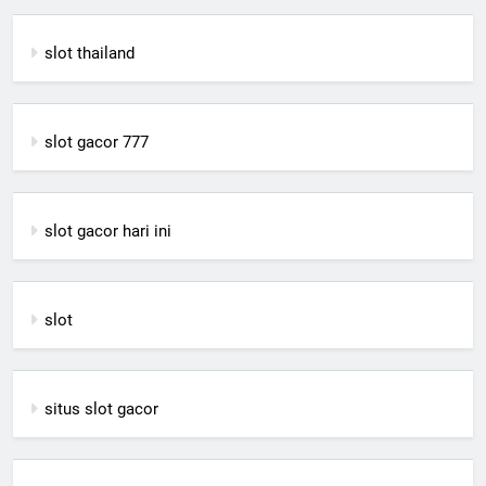
slot thailand
slot gacor 777
slot gacor hari ini
slot
situs slot gacor