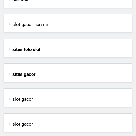
slot gacor hari ini
situs toto slot
situs gacor
slot gacor
slot gacor