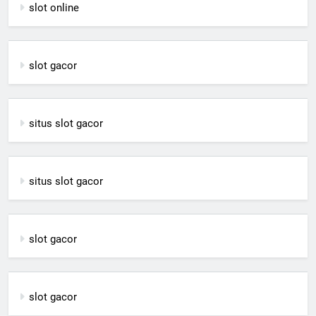
slot online
slot gacor
situs slot gacor
situs slot gacor
slot gacor
slot gacor