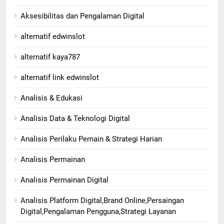
Aksesibilitas dan Pengalaman Digital
alternatif edwinslot
alternatif kaya787
alternatif link edwinslot
Analisis & Edukasi
Analisis Data & Teknologi Digital
Analisis Perilaku Pemain & Strategi Harian
Analisis Permainan
Analisis Permainan Digital
Analisis Platform Digital,Brand Online,Persaingan
Digital,Pengalaman Pengguna,Strategi Layanan