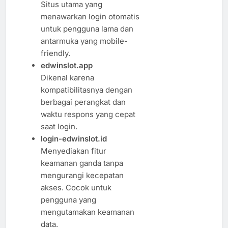
Situs utama yang
menawarkan login otomatis
untuk pengguna lama dan
antarmuka yang mobile-
friendly.
edwinslot.app
Dikenal karena
kompatibilitasnya dengan
berbagai perangkat dan
waktu respons yang cepat
saat login.
login-edwinslot.id
Menyediakan fitur
keamanan ganda tanpa
mengurangi kecepatan
akses. Cocok untuk
pengguna yang
mengutamakan keamanan
data.