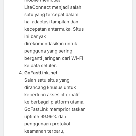
LiteConnect menjadi salah
satu yang tercepat dalam
hal adaptasi tampilan dan
kecepatan antarmuka. Situs
ini banyak
direkomendasikan untuk
pengguna yang sering
berganti jaringan dari Wi-Fi
ke data seluler.
GoFastLink.net
Salah satu situs yang
dirancang khusus untuk
keperluan akses alternatif
ke berbagai platform utama.
GoFastLink memprioritaskan
uptime 99.99% dan
penggunaan protokol
keamanan terbaru,