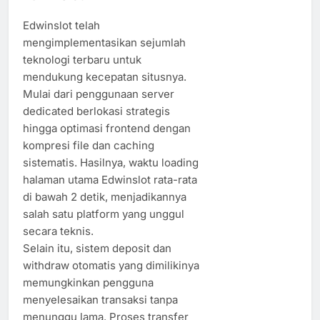
Edwinslot telah
mengimplementasikan sejumlah
teknologi terbaru untuk
mendukung kecepatan situsnya.
Mulai dari penggunaan server
dedicated berlokasi strategis
hingga optimasi frontend dengan
kompresi file dan caching
sistematis. Hasilnya, waktu loading
halaman utama Edwinslot rata-rata
di bawah 2 detik, menjadikannya
salah satu platform yang unggul
secara teknis.
Selain itu, sistem deposit dan
withdraw otomatis yang dimilikinya
memungkinkan pengguna
menyelesaikan transaksi tanpa
menunggu lama. Proses transfer