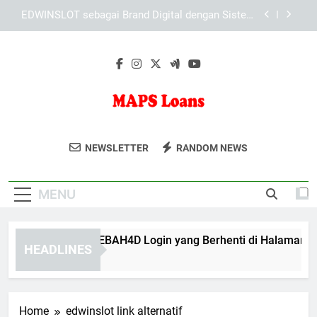
Skip
LEBAH4D sebagai Brand Digital dengan Sistem
to
yang Terstruktur dan Konsisten
content
KAYA787 sebagai Brand Digital dengan Sistem
yang Terstruktur dan Mudah Dipahami
Cara Mengatasi LEBAH4D Login yang Berhenti di
Halaman Awal
EDWINSLOT sebagai Brand Digital dengan Sistem
yang Terstruktur
MAPS Loans
MAPS Loans Menyediakan Layanan
LEBAH4D sebagai Brand Digital dengan Sistem
NEWSLETTER
RANDOM NEWS
yang Terstruktur dan Konsisten
Pinjaman Cepat Dengan Proses Mudah
KAYA787 sebagai Brand Digital dengan Sistem
Dan Bunga Rendah.
yang Terstruktur dan Mudah Dipahami
MENU
ra Mengatasi LEBAH4D Login yang Berhenti di Halaman Awal
HEADLINES
eeks Ago
Home
edwinslot link alternatif