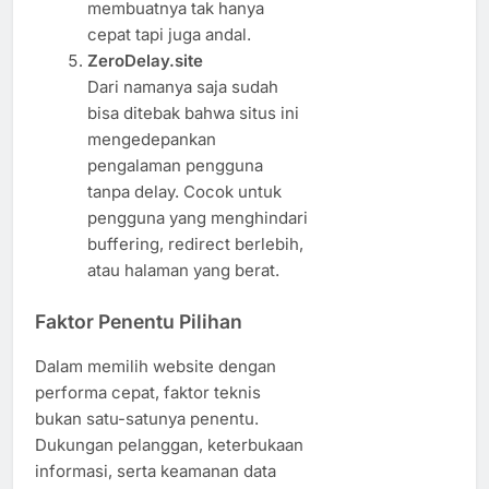
membuatnya tak hanya
cepat tapi juga andal.
ZeroDelay.site
Dari namanya saja sudah
bisa ditebak bahwa situs ini
mengedepankan
pengalaman pengguna
tanpa delay. Cocok untuk
pengguna yang menghindari
buffering, redirect berlebih,
atau halaman yang berat.
Faktor Penentu Pilihan
Dalam memilih website dengan
performa cepat, faktor teknis
bukan satu-satunya penentu.
Dukungan pelanggan, keterbukaan
informasi, serta keamanan data