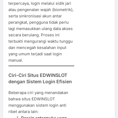
terpercaya, login melalui sidik jari
atau pengenalan wajah (biometrik),
serta sinkronisasi akun antar
perangkat, pengguna tidak perlu
lagi memasukkan ulang data akses
secara berulang. Proses ini
terbukti mengurangi waktu tunggu
dan mencegah kesalahan input
yang umum terjadi saat login
manual.
Ciri-Ciri Situs EDWINSLOT
dengan Sistem Login Efisien
Beberapa ciri yang menandakan
bahwa situs EDWINSLOT
menggunakan sistem login anti
ribet antara lain:
Desain antarmuka yang