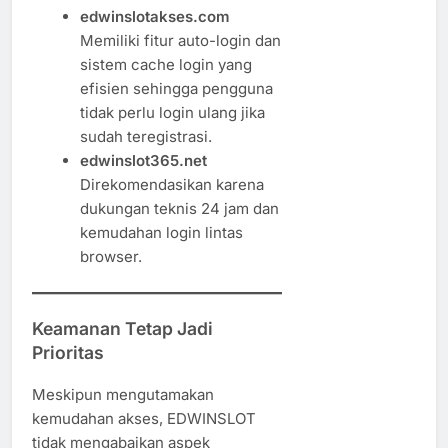
edwinslotakses.com
Memiliki fitur auto-login dan
sistem cache login yang
efisien sehingga pengguna
tidak perlu login ulang jika
sudah teregistrasi.
edwinslot365.net
Direkomendasikan karena
dukungan teknis 24 jam dan
kemudahan login lintas
browser.
Keamanan Tetap Jadi
Prioritas
Meskipun mengutamakan
kemudahan akses, EDWINSLOT
tidak mengabaikan aspek