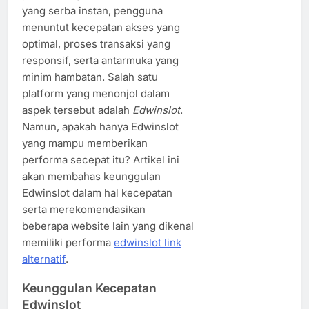
yang serba instan, pengguna
menuntut kecepatan akses yang
optimal, proses transaksi yang
responsif, serta antarmuka yang
minim hambatan. Salah satu
platform yang menonjol dalam
aspek tersebut adalah
Edwinslot
.
Namun, apakah hanya Edwinslot
yang mampu memberikan
performa secepat itu? Artikel ini
akan membahas keunggulan
Edwinslot dalam hal kecepatan
serta merekomendasikan
beberapa website lain yang dikenal
memiliki performa
edwinslot link
alternatif
.
Keunggulan Kecepatan
Edwinslot