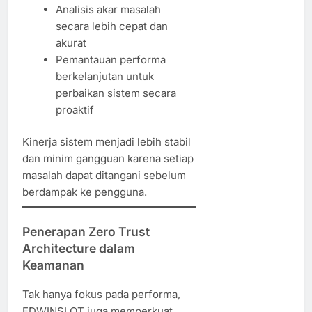
Analisis akar masalah
secara lebih cepat dan
akurat
Pemantauan performa
berkelanjutan untuk
perbaikan sistem secara
proaktif
Kinerja sistem menjadi lebih stabil
dan minim gangguan karena setiap
masalah dapat ditangani sebelum
berdampak ke pengguna.
Penerapan Zero Trust
Architecture dalam
Keamanan
Tak hanya fokus pada performa,
EDWINSLOT juga memperkuat