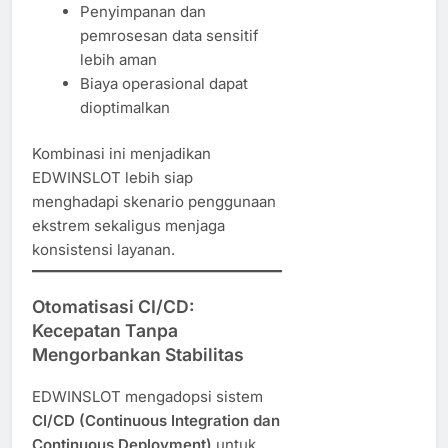
Penyimpanan dan
pemrosesan data sensitif
lebih aman
Biaya operasional dapat
dioptimalkan
Kombinasi ini menjadikan
EDWINSLOT lebih siap
menghadapi skenario penggunaan
ekstrem sekaligus menjaga
konsistensi layanan.
Otomatisasi CI/CD:
Kecepatan Tanpa
Mengorbankan Stabilitas
EDWINSLOT mengadopsi sistem
CI/CD (Continuous Integration dan
Continuous Deployment)
untuk