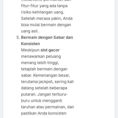
fitur-fitur yang ada tanpa
risiko kehilangan uang.
Setelah merasa yakin, Anda
bisa mulai bermain dengan
uang asli.
Bermain dengan Sabar dan
Konsisten
Meskipun
slot gacor
menawarkan peluang
menang lebih tinggi,
tetaplah bermain dengan
sabar. Kemenangan besar,
terutama jackpot, sering kali
datang setelah beberapa
putaran. Jangan terburu-
buru untuk mengganti
taruhan atau permainan, dan
pastikan Anda konsisten