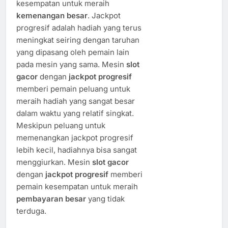
kesempatan untuk meraih
kemenangan besar
. Jackpot
progresif adalah hadiah yang terus
meningkat seiring dengan taruhan
yang dipasang oleh pemain lain
pada mesin yang sama. Mesin
slot
gacor
dengan
jackpot progresif
memberi pemain peluang untuk
meraih hadiah yang sangat besar
dalam waktu yang relatif singkat.
Meskipun peluang untuk
memenangkan jackpot progresif
lebih kecil, hadiahnya bisa sangat
menggiurkan. Mesin
slot gacor
dengan
jackpot progresif
memberi
pemain kesempatan untuk meraih
pembayaran besar
yang tidak
terduga.