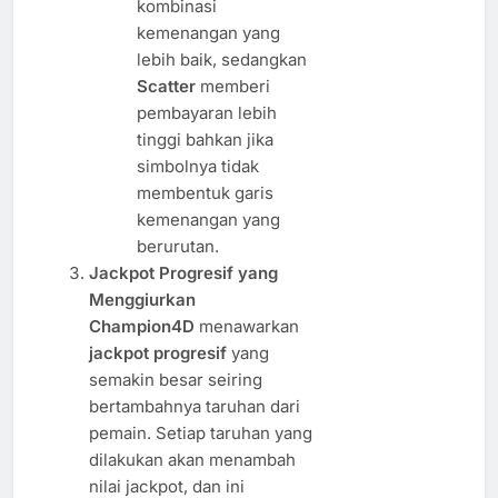
kombinasi
kemenangan yang
lebih baik, sedangkan
Scatter
memberi
pembayaran lebih
tinggi bahkan jika
simbolnya tidak
membentuk garis
kemenangan yang
berurutan.
Jackpot Progresif yang
Menggiurkan
Champion4D
menawarkan
jackpot progresif
yang
semakin besar seiring
bertambahnya taruhan dari
pemain. Setiap taruhan yang
dilakukan akan menambah
nilai jackpot, dan ini