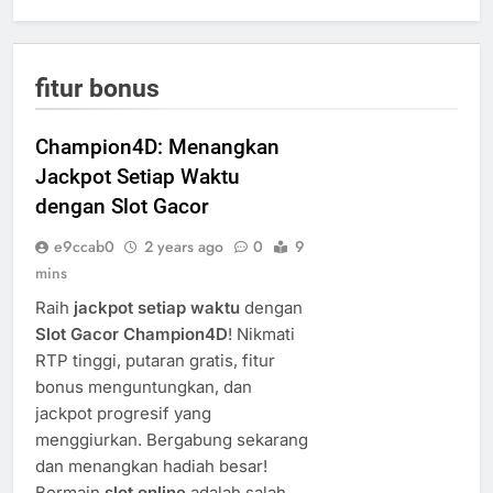
fitur bonus
Champion4D: Menangkan
Jackpot Setiap Waktu
dengan Slot Gacor
e9ccab0
2 years ago
0
9
mins
Raih
jackpot setiap waktu
dengan
Slot Gacor Champion4D
! Nikmati
RTP tinggi, putaran gratis, fitur
bonus menguntungkan, dan
jackpot progresif yang
menggiurkan. Bergabung sekarang
dan menangkan hadiah besar!
Bermain
slot online
adalah salah