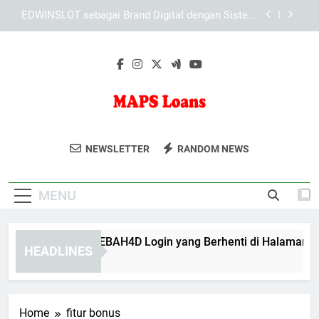
Skip
LEBAH4D sebagai Brand Digital dengan Sistem
to
yang Terstruktur dan Konsisten
content
KAYA787 sebagai Brand Digital dengan Sistem
yang Terstruktur dan Mudah Dipahami
Cara Mengatasi LEBAH4D Login yang Berhenti di
Halaman Awal
EDWINSLOT sebagai Brand Digital dengan Sistem
yang Terstruktur
MAPS Loans
MAPS Loans Menyediakan Layanan
LEBAH4D sebagai Brand Digital dengan Sistem
NEWSLETTER
RANDOM NEWS
yang Terstruktur dan Konsisten
Pinjaman Cepat Dengan Proses Mudah
KAYA787 sebagai Brand Digital dengan Sistem
Dan Bunga Rendah.
yang Terstruktur dan Mudah Dipahami
MENU
ra Mengatasi LEBAH4D Login yang Berhenti di Halaman Awal
HEADLINES
Week Ago
Home
fitur bonus