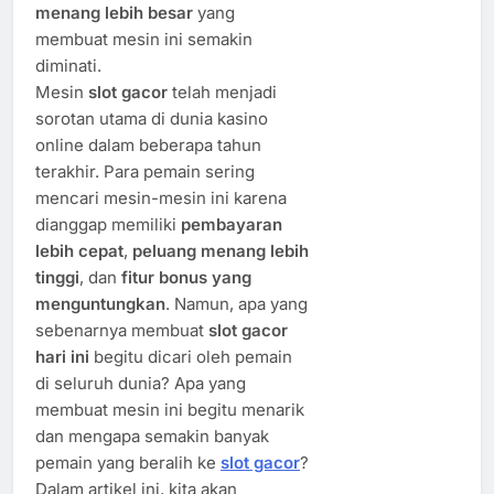
menang lebih besar
yang
membuat mesin ini semakin
diminati.
Mesin
slot gacor
telah menjadi
sorotan utama di dunia kasino
online dalam beberapa tahun
terakhir. Para pemain sering
mencari mesin-mesin ini karena
dianggap memiliki
pembayaran
lebih cepat
,
peluang menang lebih
tinggi
, dan
fitur bonus yang
menguntungkan
. Namun, apa yang
sebenarnya membuat
slot gacor
hari ini
begitu dicari oleh pemain
di seluruh dunia? Apa yang
membuat mesin ini begitu menarik
dan mengapa semakin banyak
pemain yang beralih ke
slot gacor
?
Dalam artikel ini, kita akan