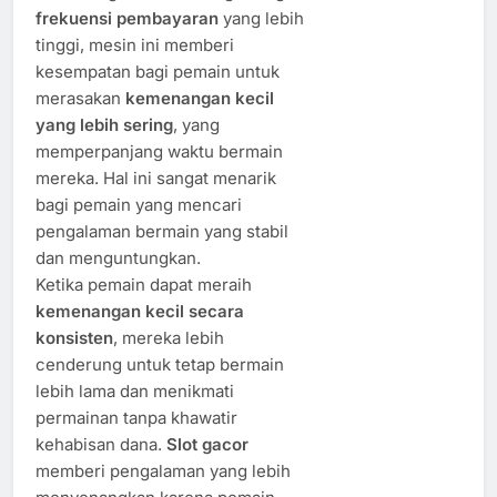
frekuensi pembayaran
yang lebih
tinggi, mesin ini memberi
kesempatan bagi pemain untuk
merasakan
kemenangan kecil
yang lebih sering
, yang
memperpanjang waktu bermain
mereka. Hal ini sangat menarik
bagi pemain yang mencari
pengalaman bermain yang stabil
dan menguntungkan.
Ketika pemain dapat meraih
kemenangan kecil secara
konsisten
, mereka lebih
cenderung untuk tetap bermain
lebih lama dan menikmati
permainan tanpa khawatir
kehabisan dana.
Slot gacor
memberi pengalaman yang lebih