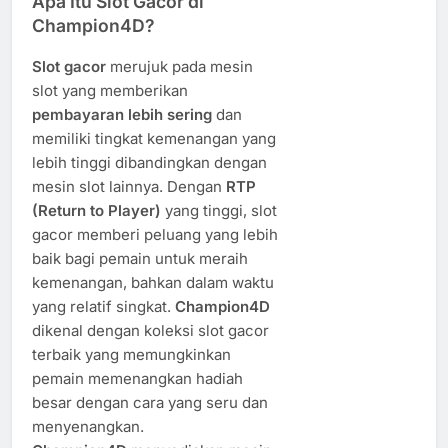
Apa Itu Slot Gacor di
Champion4D?
Slot gacor
merujuk pada mesin
slot yang memberikan
pembayaran lebih sering
dan
memiliki tingkat kemenangan yang
lebih tinggi dibandingkan dengan
mesin slot lainnya. Dengan
RTP
(Return to Player)
yang tinggi, slot
gacor memberi peluang yang lebih
baik bagi pemain untuk meraih
kemenangan, bahkan dalam waktu
yang relatif singkat.
Champion4D
dikenal dengan koleksi slot gacor
terbaik yang memungkinkan
pemain memenangkan hadiah
besar dengan cara yang seru dan
menyenangkan.