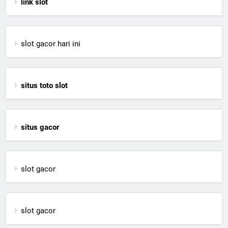
link slot
slot gacor hari ini
situs toto slot
situs gacor
slot gacor
slot gacor