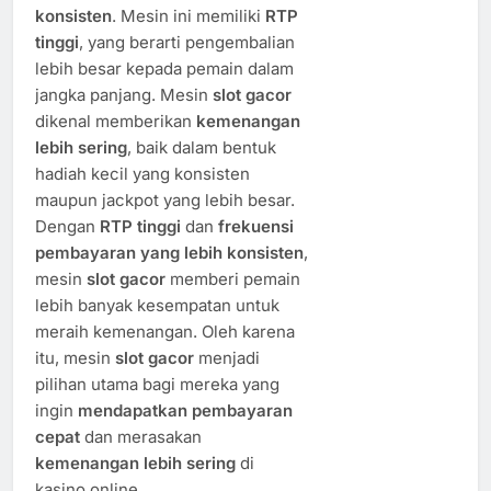
konsisten
. Mesin ini memiliki
RTP
tinggi
, yang berarti pengembalian
lebih besar kepada pemain dalam
jangka panjang. Mesin
slot gacor
dikenal memberikan
kemenangan
lebih sering
, baik dalam bentuk
hadiah kecil yang konsisten
maupun jackpot yang lebih besar.
Dengan
RTP tinggi
dan
frekuensi
pembayaran yang lebih konsisten
,
mesin
slot gacor
memberi pemain
lebih banyak kesempatan untuk
meraih kemenangan. Oleh karena
itu, mesin
slot gacor
menjadi
pilihan utama bagi mereka yang
ingin
mendapatkan pembayaran
cepat
dan merasakan
kemenangan lebih sering
di
kasino online.