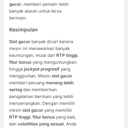
gacor
, memberi pemain lebih
banyak alasan untuk terus
bermain.
Kesimpulan
Slot gacor
banyak dicari karena
mesin ini menawarkan banyak
keuntungan, mulai dari
RTP tinggi
,
fitur bonus
yang menguntungkan,
hingga
jackpot progresif
yang
menggiurkan. Mesin
slot gacor
memberi peluang
menang lebih
sering
dan memberikan
pengalaman bermain yang lebih
menyenangkan. Dengan memilih
mesin
slot gacor
yang memiliki
RTP tinggi
,
fitur bonus
yang baik,
dan
volatilitas yang sesuai
, Anda