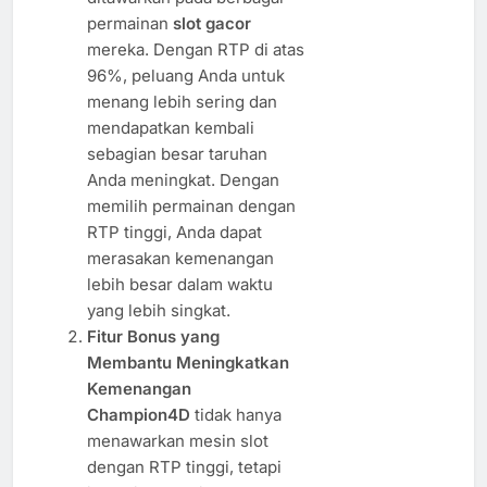
permainan
slot gacor
mereka. Dengan RTP di atas
96%, peluang Anda untuk
menang lebih sering dan
mendapatkan kembali
sebagian besar taruhan
Anda meningkat. Dengan
memilih permainan dengan
RTP tinggi, Anda dapat
merasakan kemenangan
lebih besar dalam waktu
yang lebih singkat.
Fitur Bonus yang
Membantu Meningkatkan
Kemenangan
Champion4D
tidak hanya
menawarkan mesin slot
dengan RTP tinggi, tetapi