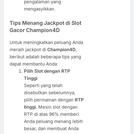
pengalaman yang
mengasyikkan.
Tips Menang Jackpot di Slot
Gacor Champion4D
Untuk meningkatkan peluang Anda
meraih jackpot di
Champion4D
,
berikut adalah beberapa tips yang
dapat membantu Anda:
Pilih Slot dengan RTP
Tinggi
Seperti yang telah
disebutkan sebelumnya,
pilih permainan dengan
RTP
tinggi
. Mesin slot dengan
RTP di atas 96% memberi
Anda peluang menang lebih
besar, dan membuat Anda