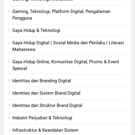
Gaming, Teknologi, Platform Digital, Pengalaman
Pengguna
Gaya Hidup & Teknologi
Gaya Hidup Digital | Sosial Media dan Perilaku | Literasi
Mahasiswa
Gaya Hidup Online, Komunitas Digital, Promo & Event
Spesial
Identitas dan Branding Digital
Identitas dan Sistem Brand Digital
Identitas dan Struktur Brand Digital
Industri Perjudian & Teknologi
Infrastruktur & Keandalan Sistem