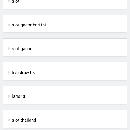
slot
slot gacor hari ini
slot gacor
live draw hk
laris4d
slot thailand