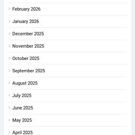
February 2026
January 2026
December 2025
November 2025
October 2025
September 2025
August 2025
July 2025
June 2025
May 2025
April 2025