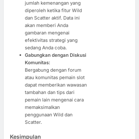
jumlah kemenangan yang
diperoleh ketika fitur Wild
dan Scatter aktif. Data ini
akan memberi Anda
gambaran mengenai
efektivitas strategi yang
sedang Anda coba.
Gabungkan dengan Diskusi
Komunitas:
Bergabung dengan forum
atau komunitas pemain slot
dapat memberikan wawasan
tambahan dan tips dari
pemain lain mengenai cara
memaksimalkan
penggunaan Wild dan
Scatter.
Kesimpulan