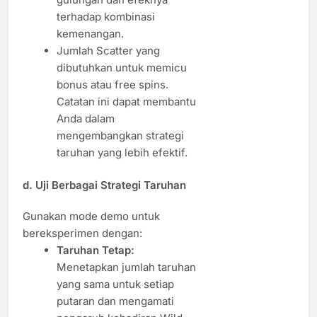
terhadap kombinasi
kemenangan.
Jumlah Scatter yang
dibutuhkan untuk memicu
bonus atau free spins.
Catatan ini dapat membantu
Anda dalam
mengembangkan strategi
taruhan yang lebih efektif.
d. Uji Berbagai Strategi Taruhan
Gunakan mode demo untuk
bereksperimen dengan:
Taruhan Tetap:
Menetapkan jumlah taruhan
yang sama untuk setiap
putaran dan mengamati