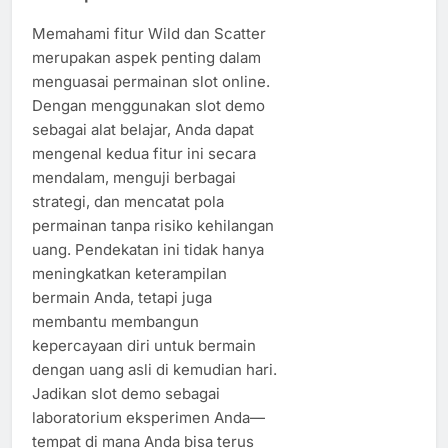
Memahami fitur Wild dan Scatter
merupakan aspek penting dalam
menguasai permainan slot online.
Dengan menggunakan slot demo
sebagai alat belajar, Anda dapat
mengenal kedua fitur ini secara
mendalam, menguji berbagai
strategi, dan mencatat pola
permainan tanpa risiko kehilangan
uang. Pendekatan ini tidak hanya
meningkatkan keterampilan
bermain Anda, tetapi juga
membantu membangun
kepercayaan diri untuk bermain
dengan uang asli di kemudian hari.
Jadikan slot demo sebagai
laboratorium eksperimen Anda—
tempat di mana Anda bisa terus