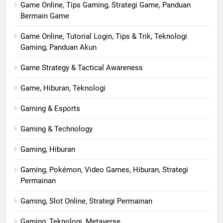
Game Online, Tips Gaming, Strategi Game, Panduan
Bermain Game
Game Online, Tutorial Login, Tips & Trik, Teknologi
Gaming, Panduan Akun
Game Strategy & Tactical Awareness
Game, Hiburan, Teknologi
Gaming & Esports
Gaming & Technology
Gaming, Hiburan
Gaming, Pokémon, Video Games, Hiburan, Strategi
Permainan
Gaming, Slot Online, Strategi Permainan
Gaming, Teknologi, Metaverse