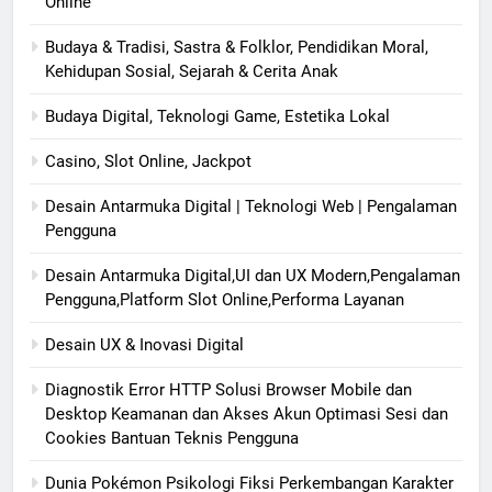
Online
Budaya & Tradisi, Sastra & Folklor, Pendidikan Moral,
Kehidupan Sosial, Sejarah & Cerita Anak
Budaya Digital, Teknologi Game, Estetika Lokal
Casino, Slot Online, Jackpot
Desain Antarmuka Digital | Teknologi Web | Pengalaman
Pengguna
Desain Antarmuka Digital,UI dan UX Modern,Pengalaman
Pengguna,Platform Slot Online,Performa Layanan
Desain UX & Inovasi Digital
Diagnostik Error HTTP Solusi Browser Mobile dan
Desktop Keamanan dan Akses Akun Optimasi Sesi dan
Cookies Bantuan Teknis Pengguna
Dunia Pokémon Psikologi Fiksi Perkembangan Karakter