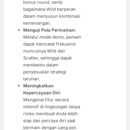
bonus round, serta
bagaimana Wild berperan
dalam menyusun kombinasi
kemenangan.
Menguji Pola Permainan:
Melalui mode demo, pemain
dapat mencatat frekuensi
munculnya Wild dan
Scatter, sehingga dapat
membantu dalam
penyesuaian strategi
taruhan.
Meningkatkan
Kepercayaan Diri:
Mengenal fitur secara
intensif di lingkungan tanpa
risiko membuat Anda lebih
siap dan percaya diri saat
bermain dengan uang asli.