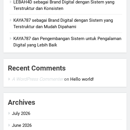
LEBAH4D sebagai Brand Digital dengan Sistem yang
Terstruktur dan Konsisten
KAYA787 sebagai Brand Digital dengan Sistem yang
Terstruktur dan Mudah Dipahami
KAYA787 dan Pengembangan Sistem untuk Pengalaman
Digital yang Lebih Baik
Recent Comments
A WordPress Commenter
on
Hello world!
Archives
July 2026
June 2026