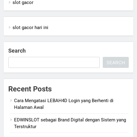
slot gacor
slot gacor hari ini
Search
SEARCH
Recent Posts
Cara Mengatasi LEBAH4D Login yang Berhenti di
Halaman Awal
EDWINSLOT sebagai Brand Digital dengan Sistem yang
Terstruktur