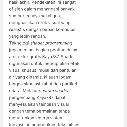
hasil akhir. Pendekatan ini sangat
efisien dalam menangani banyak
sumber cahaya sekaligus,
menghasilkan efek visual yang
realistis dengan beban komputasi
yang lebih rendah.
Teknologi
shader programming
juga menjadi bagian penting dalam
arsitektur grafis Kaya787. Shader
digunakan untuk menciptakan efek
visual khusus, mulai dari pantulan
air yang dinamis, kilauan logam,
hingga simulasi kabut dan partikel
udara. Melalui
custom shader
,
pengembang Kaya787 dapat
menyesuaikan tampilan visual
dengan tema permainan tanpa
menurunkan kinerja sistem.
Inovasi ini memberikan fleksibilitas