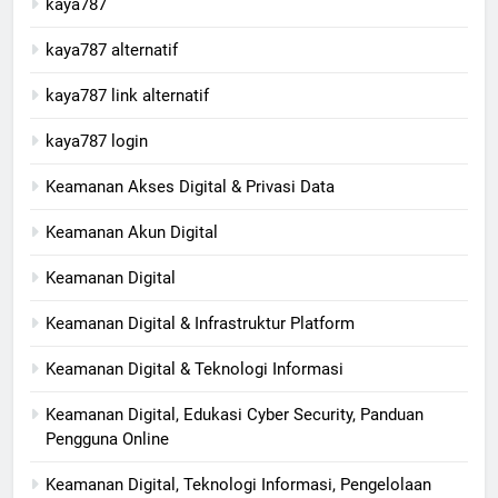
kaya787
kaya787 alternatif
kaya787 link alternatif
kaya787 login
Keamanan Akses Digital & Privasi Data
Keamanan Akun Digital
Keamanan Digital
Keamanan Digital & Infrastruktur Platform
Keamanan Digital & Teknologi Informasi
Keamanan Digital, Edukasi Cyber Security, Panduan
Pengguna Online
Keamanan Digital, Teknologi Informasi, Pengelolaan