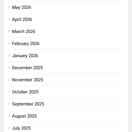
May 2026
April 2026
March 2026
February 2026
January 2026
December 2025
November 2025
October 2025
September 2025
August 2025
July 2025