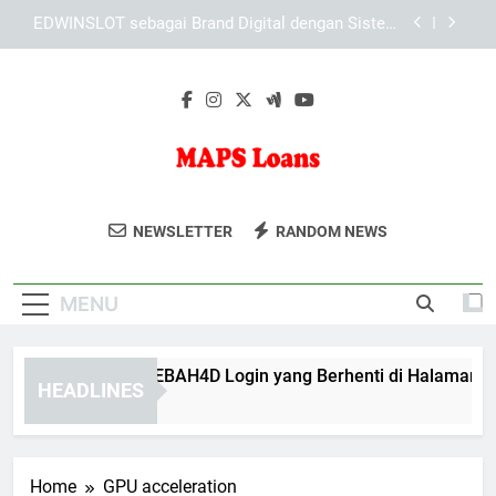
Skip
LEBAH4D sebagai Brand Digital dengan Sistem
to
yang Terstruktur dan Konsisten
content
KAYA787 sebagai Brand Digital dengan Sistem
yang Terstruktur dan Mudah Dipahami
Cara Mengatasi LEBAH4D Login yang Berhenti di
Halaman Awal
EDWINSLOT sebagai Brand Digital dengan Sistem
yang Terstruktur
MAPS Loans
MAPS Loans Menyediakan Layanan
LEBAH4D sebagai Brand Digital dengan Sistem
NEWSLETTER
RANDOM NEWS
yang Terstruktur dan Konsisten
Pinjaman Cepat Dengan Proses Mudah
KAYA787 sebagai Brand Digital dengan Sistem
Dan Bunga Rendah.
yang Terstruktur dan Mudah Dipahami
MENU
ra Mengatasi LEBAH4D Login yang Berhenti di Halaman Awal
HEADLINES
Weeks Ago
Home
GPU acceleration