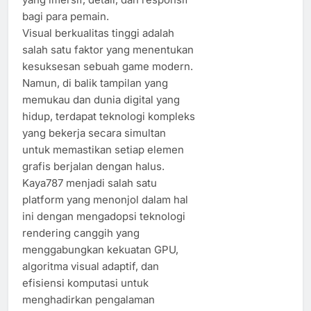
bagi para pemain.
Visual berkualitas tinggi adalah
salah satu faktor yang menentukan
kesuksesan sebuah game modern.
Namun, di balik tampilan yang
memukau dan dunia digital yang
hidup, terdapat teknologi kompleks
yang bekerja secara simultan
untuk memastikan setiap elemen
grafis berjalan dengan halus.
Kaya787 menjadi salah satu
platform yang menonjol dalam hal
ini dengan mengadopsi teknologi
rendering canggih yang
menggabungkan kekuatan GPU,
algoritma visual adaptif, dan
efisiensi komputasi untuk
menghadirkan pengalaman