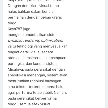
Dengan demikian, visual tetap
halus bahkan dalam kondisi
permainan dengan beban grafis
tinggi.
Kaya787 juga
mengimplementasikan sistem
dynamic rendering optimization
,
yaitu teknologi yang menyesuaikan
tingkat detail visual secara
otomatis berdasarkan kemampuan
perangkat dan kondisi sistem.
Misalnya, pada perangkat dengan
spesifikasi menengah, sistem akan
menurunkan resolusi bayangan
atau tekstur tertentu secara halus
agar performa tetap stabil. Namun,
pada perangkat berperforma
tinggi, semua efek visual