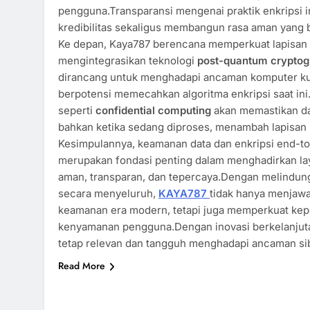
pengguna.Transparansi mengenai praktik enkripsi 
kredibilitas sekaligus membangun rasa aman yang b
Ke depan, Kaya787 berencana memperkuat lapisa
mengintegrasikan teknologi
post-quantum crypto
dirancang untuk menghadapi ancaman komputer k
berpotensi memecahkan algoritma enkripsi saat ini.S
seperti
confidential computing
akan memastikan dat
bahkan ketika sedang diproses, menambah lapisan 
Kesimpulannya, keamanan data dan enkripsi end-t
merupakan fondasi penting dalam menghadirkan lay
aman, transparan, dan tepercaya.Dengan melindungi
secara menyeluruh,
KAYA787
tidak hanya menjaw
keamanan era modern, tetapi juga memperkuat ke
kenyamanan pengguna.Dengan inovasi berkelanjutan
tetap relevan dan tangguh menghadapi ancaman si
Read More