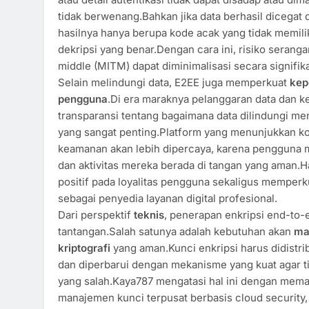
tidak berwenang.Bahkan jika data berhasil dicegat d
hasilnya hanya berupa kode acak yang tidak memilik
dekripsi yang benar.Dengan cara ini, risiko serang
middle (MITM) dapat diminimalisasi secara signifik
Selain melindungi data, E2EE juga memperkuat
kep
pengguna
.Di era maraknya pelanggaran data dan k
transparansi tentang bagaimana data dilindungi men
yang sangat penting.Platform yang menunjukkan k
keamanan akan lebih dipercaya, karena pengguna m
dan aktivitas mereka berada di tangan yang aman.H
positif pada loyalitas pengguna sekaligus memperk
sebagai penyedia layanan digital profesional.
Dari perspektif
teknis
, penerapan enkripsi end-to-e
tantangan.Salah satunya adalah kebutuhan akan
ma
kriptografi
yang aman.Kunci enkripsi harus didistri
dan diperbarui dengan mekanisme yang kuat agar ti
yang salah.Kaya787 mengatasi hal ini dengan mema
manajemen kunci terpusat berbasis cloud security,