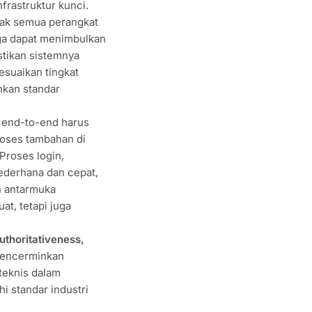
frastruktur kunci.
dak semua perangkat
gga dapat menimbulkan
stikan sistemnya
suaikan tingkat
nkan standar
i end-to-end harus
oses tambahan di
Proses login,
sederhana dan cepat,
an antarmuka
at, tetapi juga
uthoritativeness,
mencerminkan
teknis dalam
i standar industri