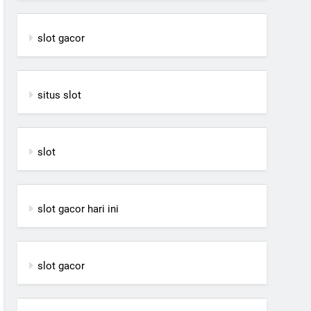
slot gacor
situs slot
slot
slot gacor hari ini
slot gacor