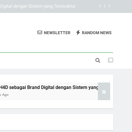
gital dengan Sistem yang Terstruktur
Sistem yang Terstruktur dan Konsisten
 yang Terstruktur dan Mudah Dipahami
NEWSLETTER
RANDOM NEWS
Login yang Berhenti di Halaman Awal
ah Dan Bunga Rendah.
gital dengan Sistem yang Terstruktur
Sistem yang Terstruktur dan Konsisten
 yang Terstruktur dan Mudah Dipahami
Brand Digital dengan Sistem yang Terstruktur dan Konsisten