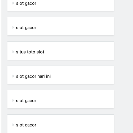
slot gacor
slot gacor
situs toto slot
slot gacor hari ini
slot gacor
slot gacor