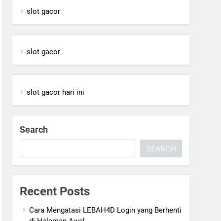
slot gacor
slot gacor
slot gacor hari ini
Search
SEARCH
Recent Posts
Cara Mengatasi LEBAH4D Login yang Berhenti