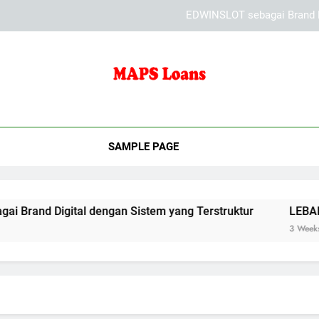
EDWINSLOT sebagai Brand Di
LEBAH4D sebagai Brand Digital dengan 
KAYA787 sebagai Brand Digital dengan Sistem
PS Loans
Cara Mengatasi LEBAH4D 
s Menyediakan Layanan Pinjaman Cepat Dengan Proses Mud
EDWINSLOT sebagai Brand Di
SAMPLE PAGE
LEBAH4D sebagai Brand Digital dengan 
KAYA787 sebagai Brand Digital dengan Sistem
ital dengan Sistem yang Terstruktur
LEBAH4D sebagai 
3 Weeks Ago