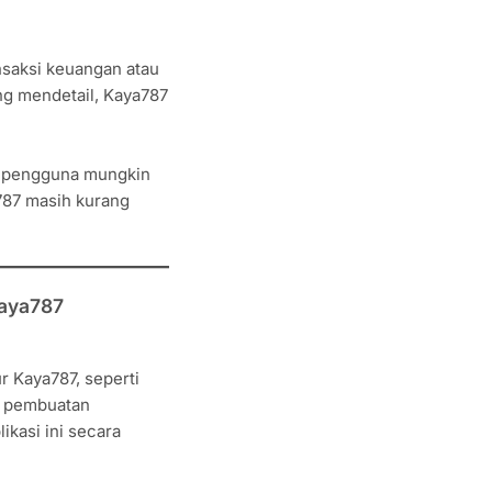
nsaksi keuangan atau
g mendetail, Kaya787
pa pengguna mungkin
787 masih kurang
aya787
 Kaya787, seperti
n pembuatan
kasi ini secara