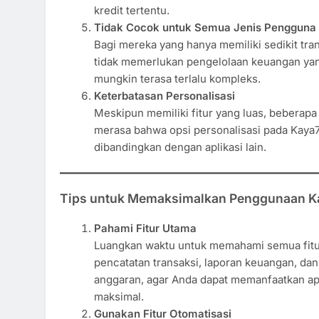
kredit tertentu.
Tidak Cocok untuk Semua Jenis Pengguna
Bagi mereka yang hanya memiliki sedikit tra
tidak memerlukan pengelolaan keuangan yan
mungkin terasa terlalu kompleks.
Keterbatasan Personalisasi
Meskipun memiliki fitur yang luas, bebera
merasa bahwa opsi personalisasi pada Kaya
dibandingkan dengan aplikasi lain.
Tips untuk Memaksimalkan Penggunaan K
Pahami Fitur Utama
Luangkan waktu untuk memahami semua fitur
pencatatan transaksi, laporan keuangan, da
anggaran, agar Anda dapat memanfaatkan apli
maksimal.
Gunakan Fitur Otomatisasi