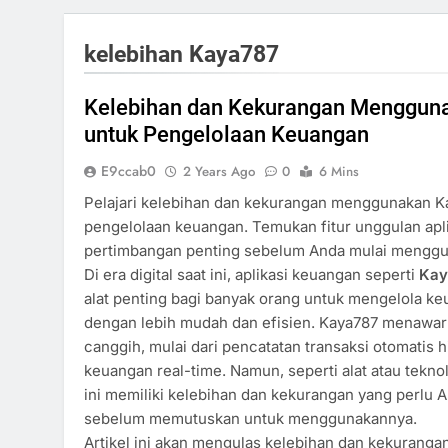
kelebihan Kaya787
Kelebihan dan Kekurangan Menggun
untuk Pengelolaan Keuangan
E9ccab0
2 Years Ago
0
6 Mins
Pelajari kelebihan dan kekurangan menggunakan K
pengelolaan keuangan. Temukan fitur unggulan apli
pertimbangan penting sebelum Anda mulai mengg
Di era digital saat ini, aplikasi keuangan seperti
Kay
alat penting bagi banyak orang untuk mengelola k
dengan lebih mudah dan efisien. Kaya787 menawark
canggih, mulai dari pencatatan transaksi otomatis 
keuangan real-time. Namun, seperti alat atau teknolo
ini memiliki kelebihan dan kekurangan yang perlu
sebelum memutuskan untuk menggunakannya.
Artikel ini akan mengulas kelebihan dan kekuran