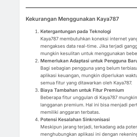
Kekurangan Menggunakan Kaya787
Ketergantungan pada Teknologi
Kaya787 membutuhkan koneksi internet yang
mengakses data real-time. Jika terjadi gang
mungkin kesulitan untuk menggunakan beber
Memerlukan Adaptasi untuk Pengguna Bar
Bagi sebagian pengguna yang belum terbia
aplikasi keuangan, mungkin diperlukan wak
semua fitur yang ditawarkan oleh Kaya787.
Biaya Tambahan untuk Fitur Premium
Beberapa fitur unggulan di Kaya787 mungki
langganan premium. Hal ini bisa menjadi per
memiliki anggaran terbatas.
Potensi Kesalahan Sinkronisasi
Meskipun jarang terjadi, terkadang ada pote
menghubungkan aplikasi ini dengan rekening