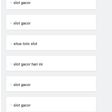
slot gacor
slot gacor
situs toto slot
slot gacor hari ini
slot gacor
slot gacor