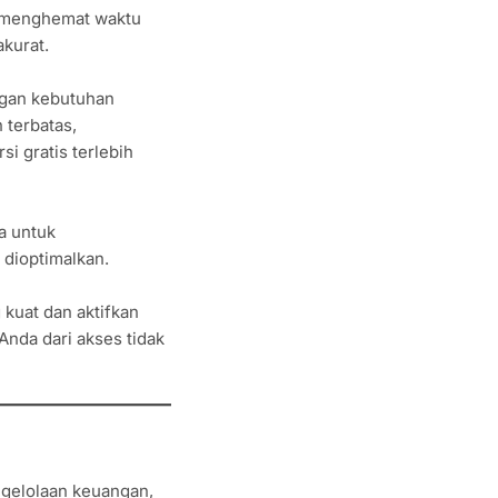
k menghemat waktu
kurat.
ngan kebutuhan
 terbatas,
i gratis terlebih
a untuk
 dioptimalkan.
kuat dan aktifkan
Anda dari akses tidak
ngelolaan keuangan,