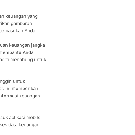
ran keuangan yang
erikan gambaran
 pemasukan Anda.
juan keuangan jangka
i membantu Anda
eperti menabung untuk
nggih untuk
r. Ini memberikan
informasi keuangan
suk aplikasi mobile
ses data keuangan