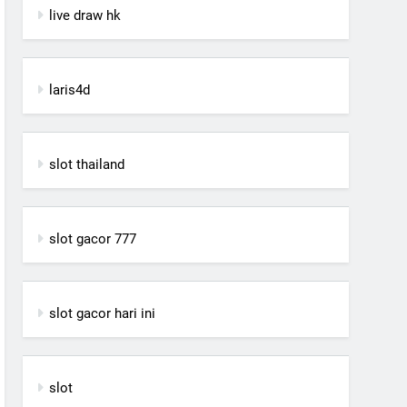
live draw hk
laris4d
slot thailand
slot gacor 777
slot gacor hari ini
slot