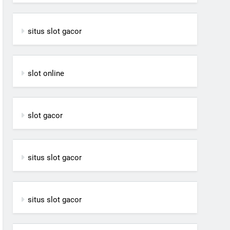
situs slot gacor
slot online
slot gacor
situs slot gacor
situs slot gacor