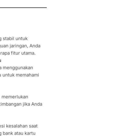
 stabil untuk
guan jaringan, Anda
apa fitur utama.
u
sa menggunakan
tu untuk memahami
n memerlukan
timbangan jika Anda
nsi kesalahan saat
 bank atau kartu