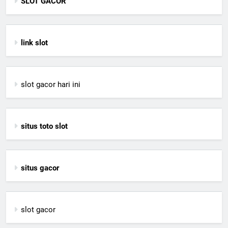
SLOT GACOR
link slot
slot gacor hari ini
situs toto slot
situs gacor
slot gacor