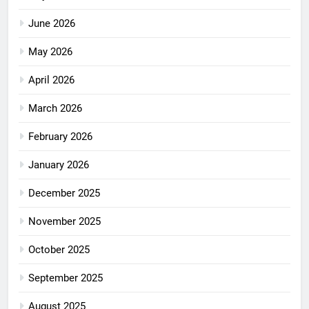
June 2026
May 2026
April 2026
March 2026
February 2026
January 2026
December 2025
November 2025
October 2025
September 2025
August 2025