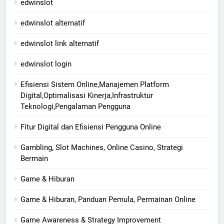
edwinslot
edwinslot alternatif
edwinslot link alternatif
edwinslot login
Efisiensi Sistem Online,Manajemen Platform
Digital,Optimalisasi Kinerja,Infrastruktur
Teknologi,Pengalaman Pengguna
Fitur Digital dan Efisiensi Pengguna Online
Gambling, Slot Machines, Online Casino, Strategi
Bermain
Game & Hiburan
Game & Hiburan, Panduan Pemula, Permainan Online
Game Awareness & Strategy Improvement