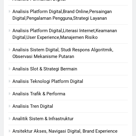
Analisis Platform Digital,Brand Online,Persaingan
Digital,Pengalaman Pengguna,Strategi Layanan
Analisis Platform Digital,Literasi Internet,Keamanan
Digital,User Experience,Manajemen Risiko
Analisis Sistem Digital, Studi Respons Algoritmik,
Observasi Mekanisme Putaran
Analisis Slot & Strategi Bermain
Analisis Teknologi Platform Digital
Analisis Trafik & Performa
Analisis Tren Digital
Analitik Sistem & Infrastruktur
Arsitektur Akses, Navigasi Digital, Brand Experience