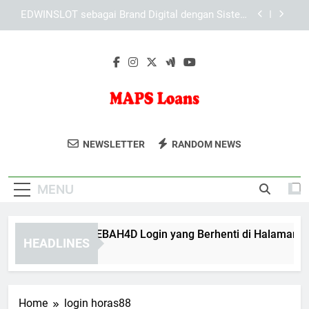
Skip
LEBAH4D sebagai Brand Digital dengan Sistem
to
yang Terstruktur dan Konsisten
content
KAYA787 sebagai Brand Digital dengan Sistem
yang Terstruktur dan Mudah Dipahami
Cara Mengatasi LEBAH4D Login yang Berhenti di
Halaman Awal
EDWINSLOT sebagai Brand Digital dengan Sistem
yang Terstruktur
MAPS Loans
MAPS Loans Menyediakan Layanan
LEBAH4D sebagai Brand Digital dengan Sistem
NEWSLETTER
RANDOM NEWS
yang Terstruktur dan Konsisten
Pinjaman Cepat Dengan Proses Mudah
KAYA787 sebagai Brand Digital dengan Sistem
Dan Bunga Rendah.
yang Terstruktur dan Mudah Dipahami
MENU
ra Mengatasi LEBAH4D Login yang Berhenti di Halaman Awal
HEADLINES
Weeks Ago
Home
login horas88