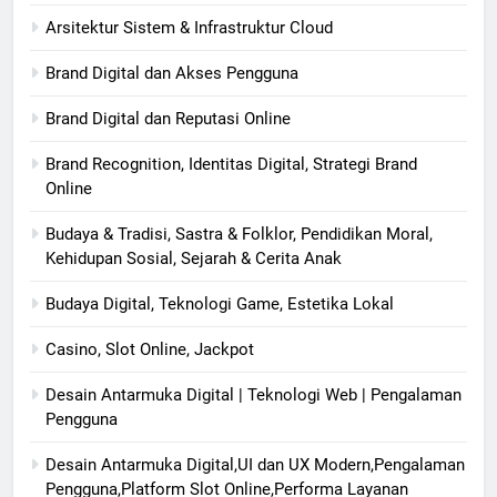
Arsitektur Sistem & Infrastruktur Cloud
Brand Digital dan Akses Pengguna
Brand Digital dan Reputasi Online
Brand Recognition, Identitas Digital, Strategi Brand
Online
Budaya & Tradisi, Sastra & Folklor, Pendidikan Moral,
Kehidupan Sosial, Sejarah & Cerita Anak
Budaya Digital, Teknologi Game, Estetika Lokal
Casino, Slot Online, Jackpot
Desain Antarmuka Digital | Teknologi Web | Pengalaman
Pengguna
Desain Antarmuka Digital,UI dan UX Modern,Pengalaman
Pengguna,Platform Slot Online,Performa Layanan