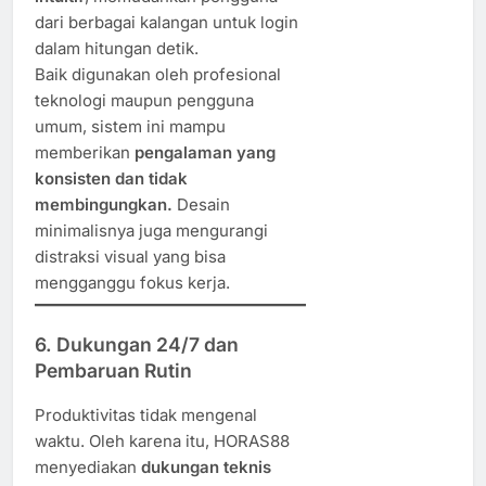
dari berbagai kalangan untuk login
dalam hitungan detik.
Baik digunakan oleh profesional
teknologi maupun pengguna
umum, sistem ini mampu
memberikan
pengalaman yang
konsisten dan tidak
membingungkan.
Desain
minimalisnya juga mengurangi
distraksi visual yang bisa
mengganggu fokus kerja.
6. Dukungan 24/7 dan
Pembaruan Rutin
Produktivitas tidak mengenal
waktu. Oleh karena itu, HORAS88
menyediakan
dukungan teknis