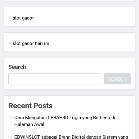
slot gacor
slot gacor hari ini
Search
SEARCH
Recent Posts
Cara Mengatasi LEBAH4D Login yang Berhenti di
Halaman Awal
EDWINSLOT sebagai Brand Digital dengan Sistem yang