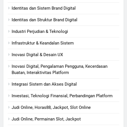
Identitas dan Sistem Brand Digital
Identitas dan Struktur Brand Digital
Industri Perjudian & Teknologi
Infrastruktur & Keandalan Sistem
Inovasi Digital & Desain UX
Inovasi Digital, Pengalaman Pengguna, Kecerdasan
Buatan, Interaktivitas Platform
Integrasi Sistem dan Akses Digital
Investasi, Teknologi Finansial, Perbandingan Platform
Judi Online, Horas88, Jackpot, Slot Online
Judi Online, Permainan Slot, Jackpot