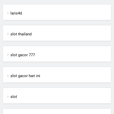
laris4d
slot thailand
slot gacor 777
slot gacor hari ini
slot