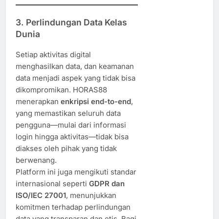
3. Perlindungan Data Kelas
Dunia
Setiap aktivitas digital
menghasilkan data, dan keamanan
data menjadi aspek yang tidak bisa
dikompromikan. HORAS88
menerapkan
enkripsi end-to-end
,
yang memastikan seluruh data
pengguna—mulai dari informasi
login hingga aktivitas—tidak bisa
diakses oleh pihak yang tidak
berwenang.
Platform ini juga mengikuti standar
internasional seperti
GDPR dan
ISO/IEC 27001
, menunjukkan
komitmen terhadap perlindungan
data yang transparan dan etis. Bagi