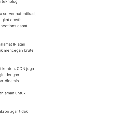
i teknologi:
server autentikasi,
ngkat drastis.
nnections dapat
alamat IP atau
tuk mencegah brute
i konten, CDN juga
gin dengan
on-dinamis.
an aman untuk
nkron agar tidak