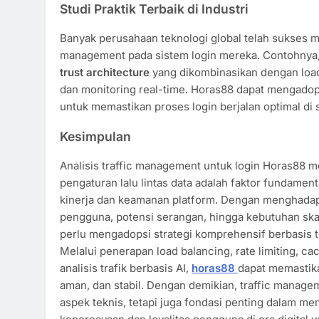
Studi Praktik Terbaik di Industri
Banyak perusahaan teknologi global telah sukses m
management pada sistem login mereka. Contohny
trust architecture
yang dikombinasikan dengan loa
dan monitoring real-time. Horas88 dapat mengado
untuk memastikan proses login berjalan optimal di 
Kesimpulan
Analisis traffic management untuk login Horas88
pengaturan lalu lintas data adalah faktor fundamen
kinerja dan keamanan platform. Dengan menghadap
pengguna, potensi serangan, hingga kebutuhan skal
perlu mengadopsi strategi komprehensif berbasis 
Melalui penerapan load balancing, rate limiting, ca
analisis trafik berbasis AI,
horas88
dapat memastika
aman, dan stabil. Dengan demikian, traffic manag
aspek teknis, tetapi juga fondasi penting dalam 