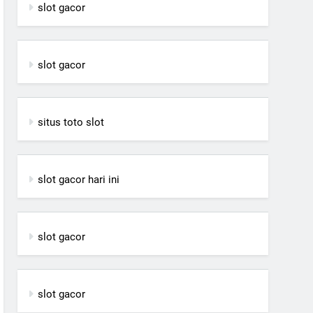
slot gacor
slot gacor
situs toto slot
slot gacor hari ini
slot gacor
slot gacor