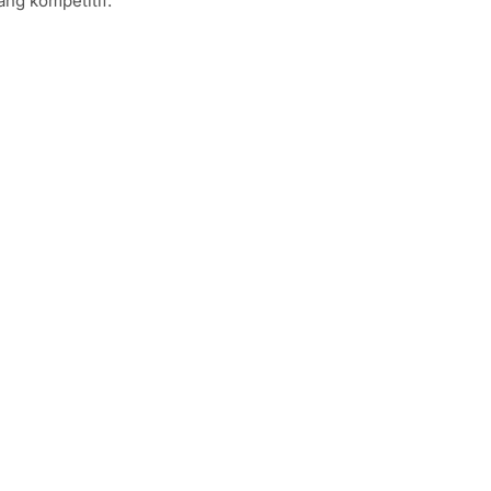
ang kompetitif.