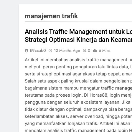
manajemen trafik
Analisis Traffic Management untuk L
Strategi Optimasi Kinerja dan Keam
E9ccab0
12 Months Ago
0
6 Mins
Artikel ini membahas analisis traffic management u
meliputi peran penting pengaturan lalu lintas data, 
serta strategi optimasi agar akses tetap cepat, aman
Salah satu aspek paling krusial dalam pengelolaan p
bagaimana sistem mampu mengatur
traffic manag
terutama pada proses login. Di Horas88, login menjad
pengguna dengan seluruh ekosistem layanan. Jika 
tidak diatur dengan optimal, dampaknya bisa beraga
keterlambatan akses, server overload, hingga pote
yang memanfaatkan lonjakan trafik. Artikel ini ak
mendalam analisis traffic management pada login