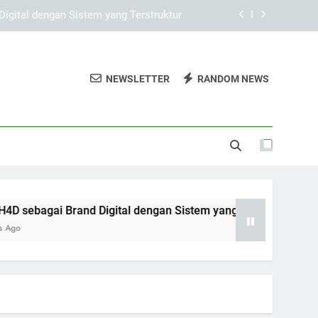
gital dengan Sistem yang Terstruktur
Sistem yang Terstruktur dan Konsisten
 yang Terstruktur dan Mudah Dipahami
NEWSLETTER
RANDOM NEWS
Login yang Berhenti di Halaman Awal
ah Dan Bunga Rendah.
gital dengan Sistem yang Terstruktur
Sistem yang Terstruktur dan Konsisten
 yang Terstruktur dan Mudah Dipahami
Brand Digital dengan Sistem yang Terstruktur dan Konsisten