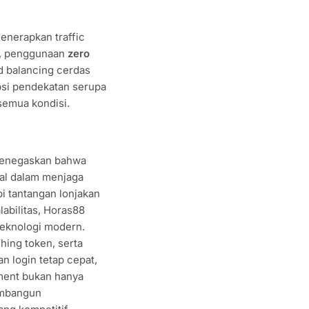
enerapkan traffic
a, penggunaan
zero
d balancing cerdas
psi pendekatan serupa
semua kondisi.
 menegaskan bahwa
tal dalam menjaga
i tantangan lonjakan
abilitas, Horas88
teknologi modern.
ching token, serta
n login tetap cepat,
ement bukan hanya
membangun