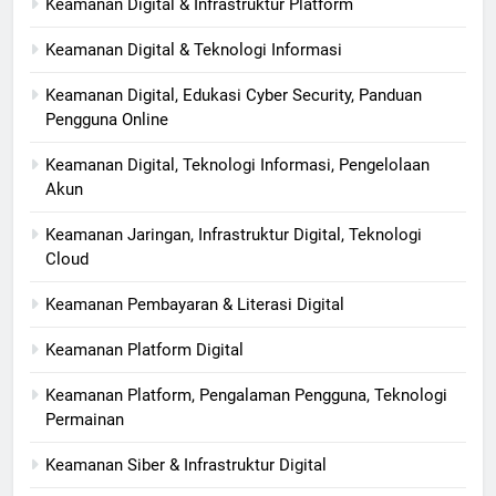
Keamanan Digital & Infrastruktur Platform
Keamanan Digital & Teknologi Informasi
Keamanan Digital, Edukasi Cyber Security, Panduan
Pengguna Online
Keamanan Digital, Teknologi Informasi, Pengelolaan
Akun
Keamanan Jaringan, Infrastruktur Digital, Teknologi
Cloud
Keamanan Pembayaran & Literasi Digital
Keamanan Platform Digital
Keamanan Platform, Pengalaman Pengguna, Teknologi
Permainan
Keamanan Siber & Infrastruktur Digital