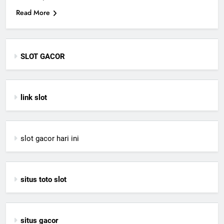
Read More
SLOT GACOR
link slot
slot gacor hari ini
situs toto slot
situs gacor