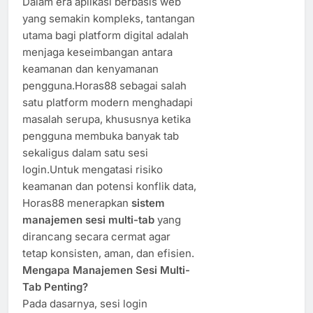
Dalam era aplikasi berbasis web
yang semakin kompleks, tantangan
utama bagi platform digital adalah
menjaga keseimbangan antara
keamanan dan kenyamanan
pengguna.Horas88 sebagai salah
satu platform modern menghadapi
masalah serupa, khususnya ketika
pengguna membuka banyak tab
sekaligus dalam satu sesi
login.Untuk mengatasi risiko
keamanan dan potensi konflik data,
Horas88 menerapkan
sistem
manajemen sesi multi-tab
yang
dirancang secara cermat agar
tetap konsisten, aman, dan efisien.
Mengapa Manajemen Sesi Multi-
Tab Penting?
Pada dasarnya, sesi login