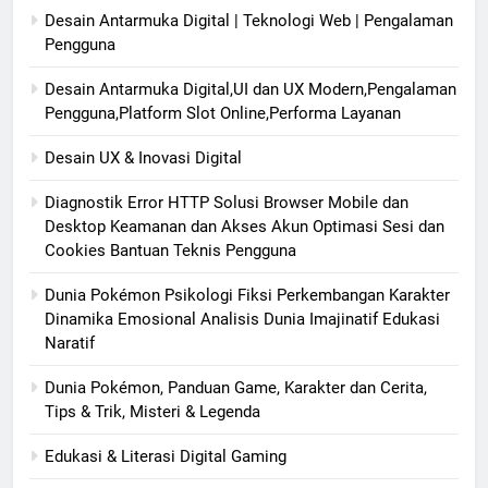
Desain Antarmuka Digital | Teknologi Web | Pengalaman
Pengguna
Desain Antarmuka Digital,UI dan UX Modern,Pengalaman
Pengguna,Platform Slot Online,Performa Layanan
Desain UX & Inovasi Digital
Diagnostik Error HTTP Solusi Browser Mobile dan
Desktop Keamanan dan Akses Akun Optimasi Sesi dan
Cookies Bantuan Teknis Pengguna
Dunia Pokémon Psikologi Fiksi Perkembangan Karakter
Dinamika Emosional Analisis Dunia Imajinatif Edukasi
Naratif
Dunia Pokémon, Panduan Game, Karakter dan Cerita,
Tips & Trik, Misteri & Legenda
Edukasi & Literasi Digital Gaming