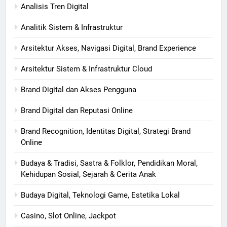
Analisis Tren Digital
Analitik Sistem & Infrastruktur
Arsitektur Akses, Navigasi Digital, Brand Experience
Arsitektur Sistem & Infrastruktur Cloud
Brand Digital dan Akses Pengguna
Brand Digital dan Reputasi Online
Brand Recognition, Identitas Digital, Strategi Brand
Online
Budaya & Tradisi, Sastra & Folklor, Pendidikan Moral,
Kehidupan Sosial, Sejarah & Cerita Anak
Budaya Digital, Teknologi Game, Estetika Lokal
Casino, Slot Online, Jackpot