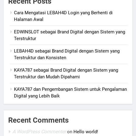
Recent Posts
Cara Mengatasi LEBAH4D Login yang Berhenti di
Halaman Awal
EDWINSLOT sebagai Brand Digital dengan Sistem yang
Terstruktur
LEBAH4D sebagai Brand Digital dengan Sistem yang
Terstruktur dan Konsisten
KAYA787 sebagai Brand Digital dengan Sistem yang
Terstruktur dan Mudah Dipahami
KAYA787 dan Pengembangan Sistem untuk Pengalaman
Digital yang Lebih Baik
Recent Comments
A WordPress Commenter
on
Hello world!