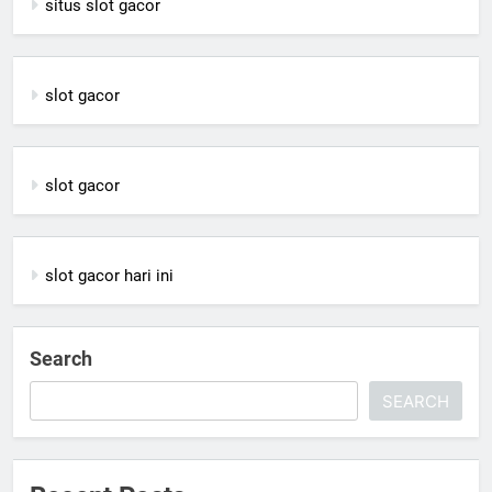
situs slot gacor
slot gacor
slot gacor
slot gacor hari ini
Search
SEARCH