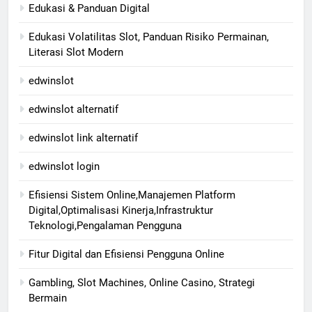
Edukasi & Panduan Digital
Edukasi Volatilitas Slot, Panduan Risiko Permainan,
Literasi Slot Modern
edwinslot
edwinslot alternatif
edwinslot link alternatif
edwinslot login
Efisiensi Sistem Online,Manajemen Platform
Digital,Optimalisasi Kinerja,Infrastruktur
Teknologi,Pengalaman Pengguna
Fitur Digital dan Efisiensi Pengguna Online
Gambling, Slot Machines, Online Casino, Strategi
Bermain