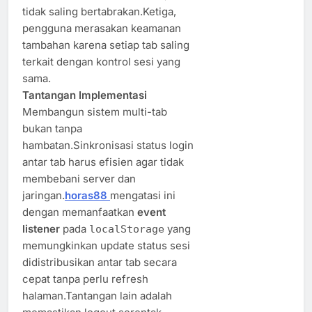
tidak saling bertabrakan.Ketiga,
pengguna merasakan keamanan
tambahan karena setiap tab saling
terkait dengan kontrol sesi yang
sama.
Tantangan Implementasi
Membangun sistem multi-tab
bukan tanpa
hambatan.Sinkronisasi status login
antar tab harus efisien agar tidak
membebani server dan
jaringan.
horas88
mengatasi ini
dengan memanfaatkan
event
listener
pada
yang
localStorage
memungkinkan update status sesi
didistribusikan antar tab secara
cepat tanpa perlu refresh
halaman.Tantangan lain adalah