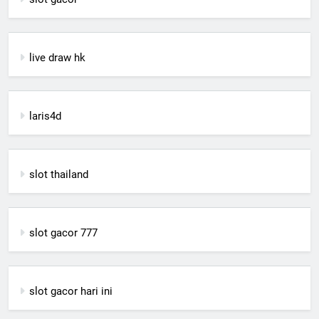
live draw hk
laris4d
slot thailand
slot gacor 777
slot gacor hari ini