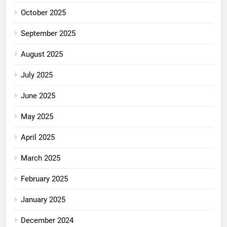
October 2025
September 2025
August 2025
July 2025
June 2025
May 2025
April 2025
March 2025
February 2025
January 2025
December 2024