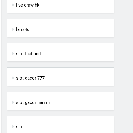
live draw hk
laris4d
slot thailand
slot gacor 777
slot gacor hari ini
slot