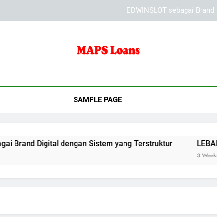
EDWINSLOT sebagai Brand Di
LEBAH4D sebagai Brand Digital dengan 
KAYA787 sebagai Brand Digital dengan Sistem
PS Loans
Cara Mengatasi LEBAH4D 
s Menyediakan Layanan Pinjaman Cepat Dengan Proses Mud
EDWINSLOT sebagai Brand Di
SAMPLE PAGE
LEBAH4D sebagai Brand Digital dengan 
KAYA787 sebagai Brand Digital dengan Sistem
ital dengan Sistem yang Terstruktur
LEBAH4D sebagai B
3 Weeks Ago