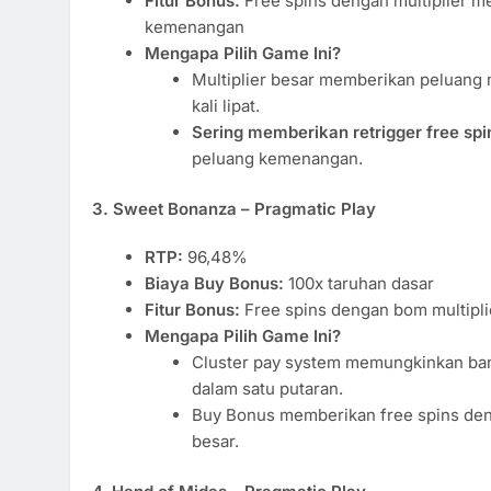
Fitur Bonus:
Free spins dengan multiplier me
kemenangan
Mengapa Pilih Game Ini?
Multiplier besar memberikan peluang
kali lipat.
Sering memberikan retrigger free spi
peluang kemenangan.
3. Sweet Bonanza – Pragmatic Play
RTP:
96,48%
Biaya Buy Bonus:
100x taruhan dasar
Fitur Bonus:
Free spins dengan bom multipli
Mengapa Pilih Game Ini?
Cluster pay system memungkinkan b
dalam satu putaran.
Buy Bonus memberikan free spins den
besar.