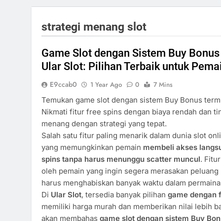
strategi menang slot
Game Slot dengan Sistem Buy Bonus
Ular Slot: Pilihan Terbaik untuk Pema
E9ccab0
1 Year Ago
0
7 Mins
Temukan game slot dengan sistem Buy Bonus termur
Nikmati fitur free spins dengan biaya rendah dan t
menang dengan strategi yang tepat.
Salah satu fitur paling menarik dalam dunia slot on
yang memungkinkan pemain
membeli akses langs
spins tanpa harus menunggu scatter muncul
. Fitu
oleh pemain yang ingin segera merasakan peluang
harus menghabiskan banyak waktu dalam permainan
Di
Ular Slot
, tersedia banyak pilihan
game dengan f
memiliki harga murah dan memberikan nilai lebih bag
akan membahas
game slot dengan sistem Buy Bonu