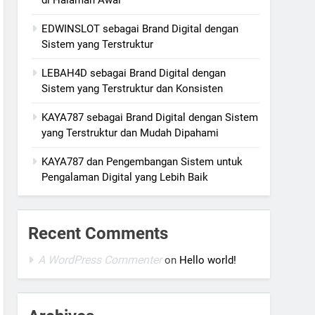
di Halaman Awal
EDWINSLOT sebagai Brand Digital dengan
Sistem yang Terstruktur
LEBAH4D sebagai Brand Digital dengan
Sistem yang Terstruktur dan Konsisten
KAYA787 sebagai Brand Digital dengan Sistem
yang Terstruktur dan Mudah Dipahami
KAYA787 dan Pengembangan Sistem untuk
Pengalaman Digital yang Lebih Baik
Recent Comments
A WordPress Commenter
on
Hello world!