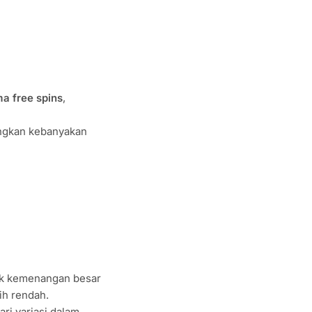
ma free spins
,
ingkan kebanyakan
tuk kemenangan besar
bih rendah.
ri variasi dalam