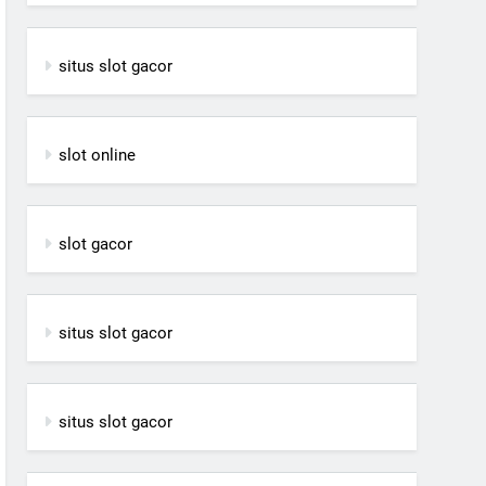
situs slot gacor
slot online
slot gacor
situs slot gacor
situs slot gacor