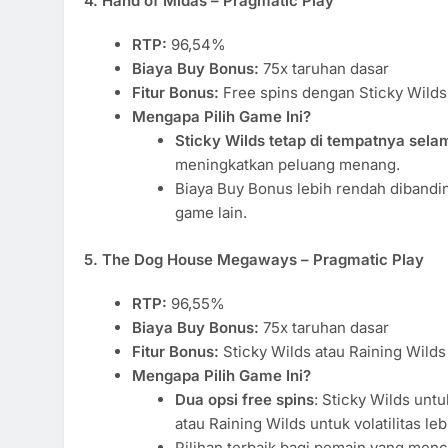
4. Hand of Midas – Pragmatic Play
RTP:
96,54%
Biaya Buy Bonus:
75x taruhan dasar
Fitur Bonus:
Free spins dengan Sticky Wilds
Mengapa Pilih Game Ini?
Sticky Wilds tetap di tempatnya sela
meningkatkan peluang menang.
Biaya Buy Bonus lebih rendah diband
game lain.
5. The Dog House Megaways – Pragmatic Play
RTP:
96,55%
Biaya Buy Bonus:
75x taruhan dasar
Fitur Bonus:
Sticky Wilds atau Raining Wilds
Mengapa Pilih Game Ini?
Dua opsi free spins
: Sticky Wilds un
atau Raining Wilds untuk volatilitas le
Pilihan terbaik bagi pemain yang menca