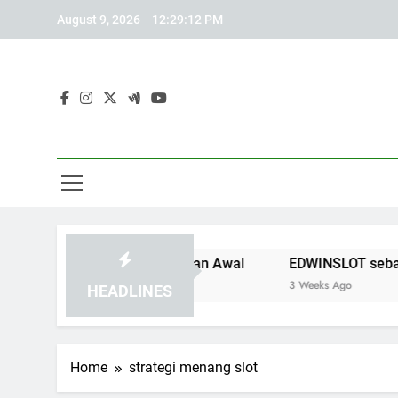
Skip
August 9, 2026
12:29:13 PM
to
content
MA
MAPS Loan
Berhenti di Halaman Awal
EDWINSLOT sebagai Brand Dig
3 Weeks Ago
HEADLINES
Home
strategi menang slot