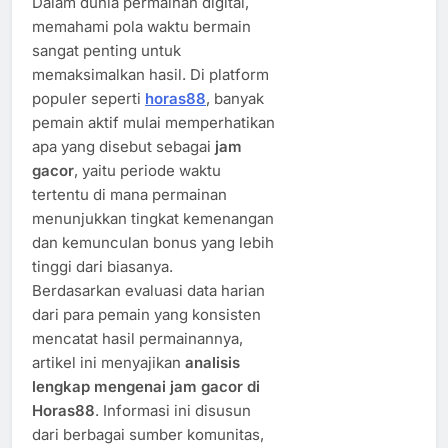
Dalam dunia permainan digital,
memahami pola waktu bermain
sangat penting untuk
memaksimalkan hasil. Di platform
populer seperti
horas88
, banyak
pemain aktif mulai memperhatikan
apa yang disebut sebagai
jam
gacor
, yaitu periode waktu
tertentu di mana permainan
menunjukkan tingkat kemenangan
dan kemunculan bonus yang lebih
tinggi dari biasanya.
Berdasarkan evaluasi data harian
dari para pemain yang konsisten
mencatat hasil permainannya,
artikel ini menyajikan
analisis
lengkap mengenai jam gacor di
Horas88
. Informasi ini disusun
dari berbagai sumber komunitas,