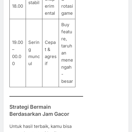
stabil
18.00
erim
rotasi
ental
game
Buy
featu
re,
19.00
Serin
Cepa
taruh
–
g
t &
an
00.0
munc
agres
mene
0
ul
if
ngah
-
besar
Strategi Bermain
Berdasarkan Jam Gacor
Untuk hasil terbaik, kamu bisa