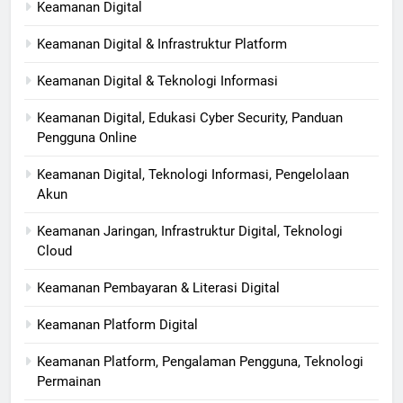
Keamanan Digital
Keamanan Digital & Infrastruktur Platform
Keamanan Digital & Teknologi Informasi
Keamanan Digital, Edukasi Cyber Security, Panduan
Pengguna Online
Keamanan Digital, Teknologi Informasi, Pengelolaan
Akun
Keamanan Jaringan, Infrastruktur Digital, Teknologi
Cloud
Keamanan Pembayaran & Literasi Digital
Keamanan Platform Digital
Keamanan Platform, Pengalaman Pengguna, Teknologi
Permainan