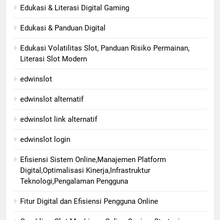
Edukasi & Literasi Digital Gaming
Edukasi & Panduan Digital
Edukasi Volatilitas Slot, Panduan Risiko Permainan,
Literasi Slot Modern
edwinslot
edwinslot alternatif
edwinslot link alternatif
edwinslot login
Efisiensi Sistem Online,Manajemen Platform
Digital,Optimalisasi Kinerja,Infrastruktur
Teknologi,Pengalaman Pengguna
Fitur Digital dan Efisiensi Pengguna Online