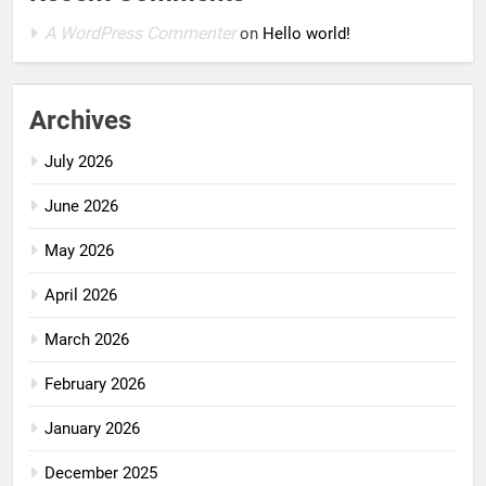
A WordPress Commenter
on
Hello world!
Archives
July 2026
June 2026
May 2026
April 2026
March 2026
February 2026
January 2026
December 2025