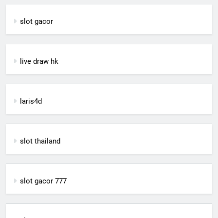
slot gacor
live draw hk
laris4d
slot thailand
slot gacor 777