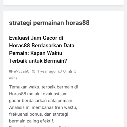
strategi permainan horas88
Evaluasi Jam Gacor di
Horas88 Berdasarkan Data
Pemain: Kapan Waktu
Terbaik untuk Bermain?
e9ccab0
1 year ago
0
5
mins
Temukan waktu terbaik bermain di
Horas88 melalui evaluasi jam
gacor berdasarkan data pemain.
Analisis ini membahas tren waktu,
frekuensi bonus, dan strategi
bermain paling efektif.