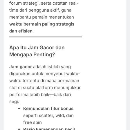
forum strategi, serta catatan real-
time dari pengguna aktif, guna
membantu pemain menentukan
waktu bermain paling strategis
dan efisien
.
Apa Itu Jam Gacor dan
Mengapa Penting?
Jam gacor
adalah istilah yang
digunakan untuk menyebut waktu-
waktu tertentu di mana permainan
slot di suatu platform menunjukkan
performa lebih baik—baik dari
segi:
Kemunculan fitur bonus
seperti scatter, wild, dan
free spin
Rasio kemenangan kecil