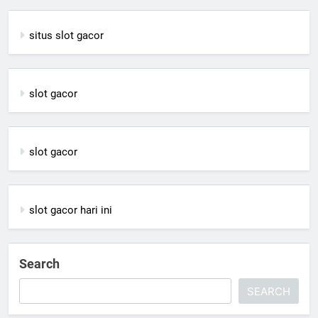
situs slot gacor
slot gacor
slot gacor
slot gacor hari ini
Search
SEARCH