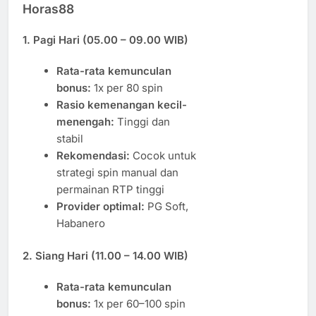
Horas88
1. Pagi Hari (05.00 – 09.00 WIB)
Rata-rata kemunculan
bonus:
1x per 80 spin
Rasio kemenangan kecil-
menengah:
Tinggi dan
stabil
Rekomendasi:
Cocok untuk
strategi spin manual dan
permainan RTP tinggi
Provider optimal:
PG Soft,
Habanero
2. Siang Hari (11.00 – 14.00 WIB)
Rata-rata kemunculan
bonus:
1x per 60–100 spin