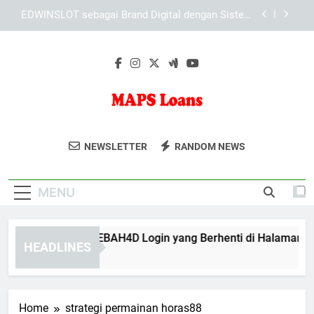
Skip
LEBAH4D sebagai Brand Digital dengan Sistem
to
yang Terstruktur dan Konsisten
content
KAYA787 sebagai Brand Digital dengan Sistem
yang Terstruktur dan Mudah Dipahami
Cara Mengatasi LEBAH4D Login yang Berhenti di
Halaman Awal
EDWINSLOT sebagai Brand Digital dengan Sistem
yang Terstruktur
MAPS Loans
MAPS Loans Menyediakan Layanan
LEBAH4D sebagai Brand Digital dengan Sistem
NEWSLETTER
RANDOM NEWS
yang Terstruktur dan Konsisten
Pinjaman Cepat Dengan Proses Mudah
KAYA787 sebagai Brand Digital dengan Sistem
Dan Bunga Rendah.
yang Terstruktur dan Mudah Dipahami
MENU
ra Mengatasi LEBAH4D Login yang Berhenti di Halaman Awal
HEADLINES
Weeks Ago
Home
strategi permainan horas88