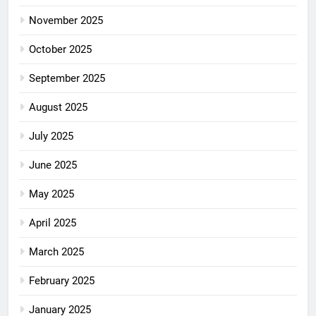
November 2025
October 2025
September 2025
August 2025
July 2025
June 2025
May 2025
April 2025
March 2025
February 2025
January 2025