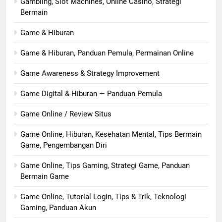
Gambling, Slot Machines, Online Casino, Strategi
Bermain
Game & Hiburan
Game & Hiburan, Panduan Pemula, Permainan Online
Game Awareness & Strategy Improvement
Game Digital & Hiburan — Panduan Pemula
Game Online / Review Situs
Game Online, Hiburan, Kesehatan Mental, Tips Bermain
Game, Pengembangan Diri
Game Online, Tips Gaming, Strategi Game, Panduan
Bermain Game
Game Online, Tutorial Login, Tips & Trik, Teknologi
Gaming, Panduan Akun