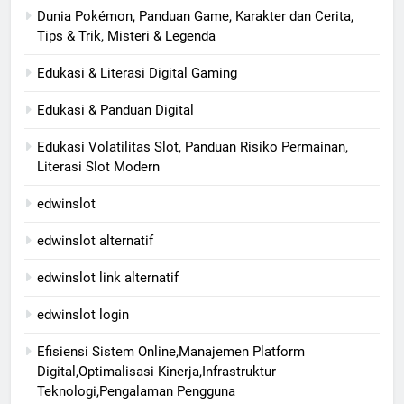
Dunia Pokémon, Panduan Game, Karakter dan Cerita,
Tips & Trik, Misteri & Legenda
Edukasi & Literasi Digital Gaming
Edukasi & Panduan Digital
Edukasi Volatilitas Slot, Panduan Risiko Permainan,
Literasi Slot Modern
edwinslot
edwinslot alternatif
edwinslot link alternatif
edwinslot login
Efisiensi Sistem Online,Manajemen Platform
Digital,Optimalisasi Kinerja,Infrastruktur
Teknologi,Pengalaman Pengguna