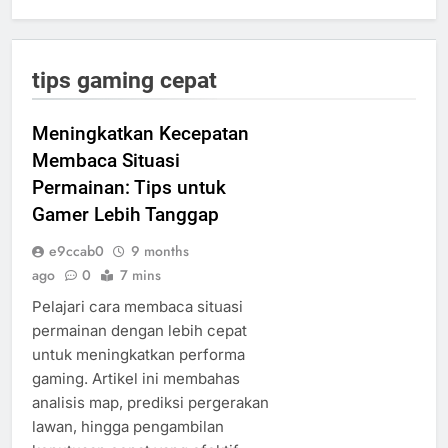
tips gaming cepat
Meningkatkan Kecepatan
Membaca Situasi
Permainan: Tips untuk
Gamer Lebih Tanggap
e9ccab0
9 months
ago
0
7 mins
Pelajari cara membaca situasi
permainan dengan lebih cepat
untuk meningkatkan performa
gaming. Artikel ini membahas
analisis map, prediksi pergerakan
lawan, hingga pengambilan