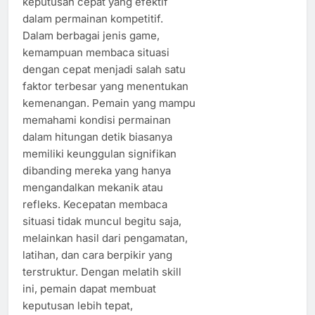
keputusan cepat yang efektif
dalam permainan kompetitif.
Dalam berbagai jenis game,
kemampuan membaca situasi
dengan cepat menjadi salah satu
faktor terbesar yang menentukan
kemenangan. Pemain yang mampu
memahami kondisi permainan
dalam hitungan detik biasanya
memiliki keunggulan signifikan
dibanding mereka yang hanya
mengandalkan mekanik atau
refleks. Kecepatan membaca
situasi tidak muncul begitu saja,
melainkan hasil dari pengamatan,
latihan, dan cara berpikir yang
terstruktur. Dengan melatih skill
ini, pemain dapat membuat
keputusan lebih tepat,