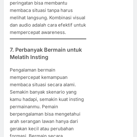
peringatan bisa membantu
membaca situasi tanpa harus
melihat langsung. Kombinasi visual
dan audio adalah cara efektif untuk
mempercepat awareness.
7. Perbanyak Bermain untuk
Melatih Insting
Pengalaman bermain
mempercepat kemampuan
membaca situasi secara alami.
Semakin banyak skenario yang
kamu hadapi, semakin kuat insting
permainanmu. Pemain
berpengalaman bisa mengetahui
arah serangan lawan hanya dari
gerakan kecil atau perubahan
formasi. Bermain secara