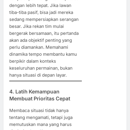
dengan lebih tepat. Jika lawan
tiba-tiba pasif, bisa jadi mereka
sedang mempersiapkan serangan
besar. Jika rekan tim mulai
bergerak bersamaan, itu pertanda
akan ada objektif penting yang
perlu diamankan. Memahami
dinamika tempo membantu kamu
berpikir dalam konteks
keseluruhan permainan, bukan
hanya situasi di depan layar.
4. Latih Kemampuan
Membuat Prioritas Cepat
Membaca situasi tidak hanya
tentang mengamati, tetapi juga
memutuskan mana yang harus