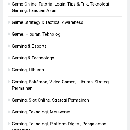
Game Online, Tutorial Login, Tips & Trik, Teknologi
Gaming, Panduan Akun
Game Strategy & Tactical Awareness
Game, Hiburan, Teknologi
Gaming & Esports
Gaming & Technology
Gaming, Hiburan
Gaming, Pokémon, Video Games, Hiburan, Strategi
Permainan
Gaming, Slot Online, Strategi Permainan
Gaming, Teknologi, Metaverse
Gaming, Teknologi, Platform Digital, Pengalaman