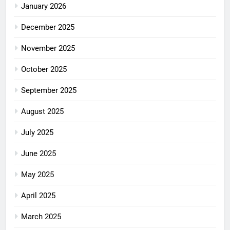
January 2026
December 2025
November 2025
October 2025
September 2025
August 2025
July 2025
June 2025
May 2025
April 2025
March 2025