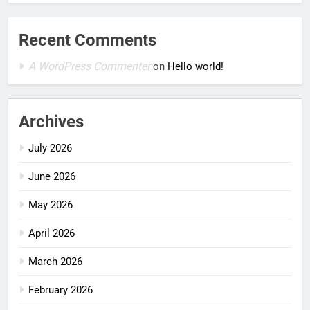
Recent Comments
A WordPress Commenter
on
Hello world!
Archives
July 2026
June 2026
May 2026
April 2026
March 2026
February 2026