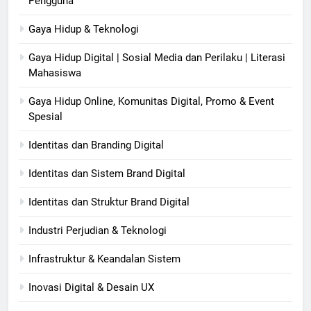
Pengguna
Gaya Hidup & Teknologi
Gaya Hidup Digital | Sosial Media dan Perilaku | Literasi
Mahasiswa
Gaya Hidup Online, Komunitas Digital, Promo & Event
Spesial
Identitas dan Branding Digital
Identitas dan Sistem Brand Digital
Identitas dan Struktur Brand Digital
Industri Perjudian & Teknologi
Infrastruktur & Keandalan Sistem
Inovasi Digital & Desain UX