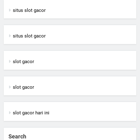
situs slot gacor
situs slot gacor
slot gacor
slot gacor
slot gacor hari ini
Search