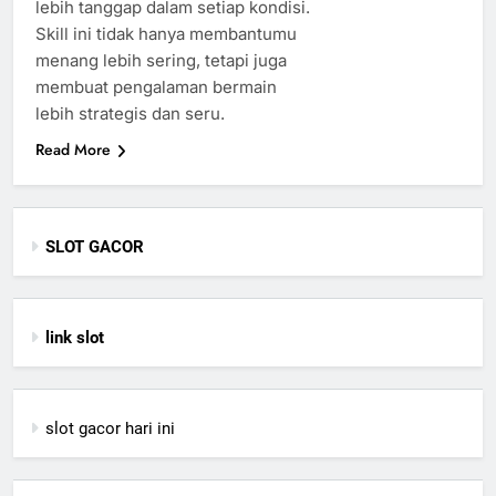
lebih tanggap dalam setiap kondisi.
Skill ini tidak hanya membantumu
menang lebih sering, tetapi juga
membuat pengalaman bermain
lebih strategis dan seru.
Read More
SLOT GACOR
link slot
slot gacor hari ini