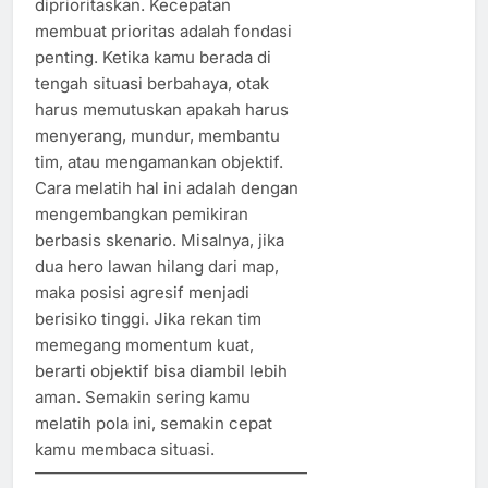
diprioritaskan. Kecepatan
membuat prioritas adalah fondasi
penting. Ketika kamu berada di
tengah situasi berbahaya, otak
harus memutuskan apakah harus
menyerang, mundur, membantu
tim, atau mengamankan objektif.
Cara melatih hal ini adalah dengan
mengembangkan pemikiran
berbasis skenario. Misalnya, jika
dua hero lawan hilang dari map,
maka posisi agresif menjadi
berisiko tinggi. Jika rekan tim
memegang momentum kuat,
berarti objektif bisa diambil lebih
aman. Semakin sering kamu
melatih pola ini, semakin cepat
kamu membaca situasi.