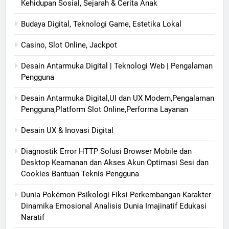
Kehidupan Sosial, Sejarah & Cerita Anak
Budaya Digital, Teknologi Game, Estetika Lokal
Casino, Slot Online, Jackpot
Desain Antarmuka Digital | Teknologi Web | Pengalaman
Pengguna
Desain Antarmuka Digital,UI dan UX Modern,Pengalaman
Pengguna,Platform Slot Online,Performa Layanan
Desain UX & Inovasi Digital
Diagnostik Error HTTP Solusi Browser Mobile dan
Desktop Keamanan dan Akses Akun Optimasi Sesi dan
Cookies Bantuan Teknis Pengguna
Dunia Pokémon Psikologi Fiksi Perkembangan Karakter
Dinamika Emosional Analisis Dunia Imajinatif Edukasi
Naratif