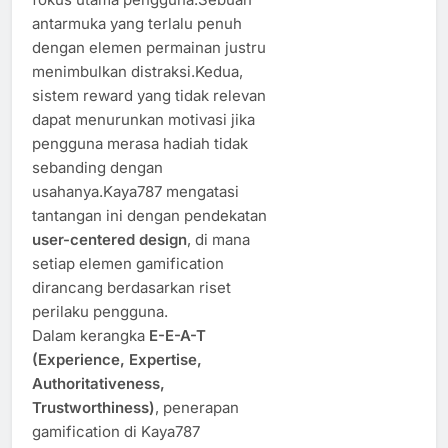
antarmuka yang terlalu penuh
dengan elemen permainan justru
menimbulkan distraksi.Kedua,
sistem reward yang tidak relevan
dapat menurunkan motivasi jika
pengguna merasa hadiah tidak
sebanding dengan
usahanya.Kaya787 mengatasi
tantangan ini dengan pendekatan
user-centered design
, di mana
setiap elemen gamification
dirancang berdasarkan riset
perilaku pengguna.
Dalam kerangka
E-E-A-T
(Experience, Expertise,
Authoritativeness,
Trustworthiness)
, penerapan
gamification di Kaya787