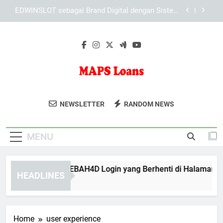
Skip
LEBAH4D sebagai Brand Digital dengan Sistem
to
yang Terstruktur dan Konsisten
content
KAYA787 sebagai Brand Digital dengan Sistem
yang Terstruktur dan Mudah Dipahami
Cara Mengatasi LEBAH4D Login yang Berhenti di
Halaman Awal
EDWINSLOT sebagai Brand Digital dengan Sistem
yang Terstruktur
MAPS Loans
MAPS Loans Menyediakan Layanan
LEBAH4D sebagai Brand Digital dengan Sistem
NEWSLETTER
RANDOM NEWS
yang Terstruktur dan Konsisten
Pinjaman Cepat Dengan Proses Mudah
KAYA787 sebagai Brand Digital dengan Sistem
Dan Bunga Rendah.
yang Terstruktur dan Mudah Dipahami
MENU
ra Mengatasi LEBAH4D Login yang Berhenti di Halaman Awal
HEADLINES
Weeks Ago
Home
user experience