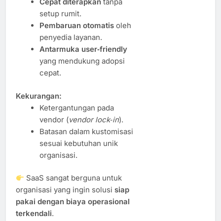
Cepat diterapkan
tanpa
setup rumit.
Pembaruan otomatis
oleh
penyedia layanan.
Antarmuka user‑friendly
yang mendukung adopsi
cepat.
Kekurangan:
Ketergantungan pada
vendor (
vendor lock‑in
).
Batasan dalam kustomisasi
sesuai kebutuhan unik
organisasi.
SaaS sangat berguna untuk
organisasi yang ingin solusi
siap
pakai dengan biaya operasional
terkendali
.