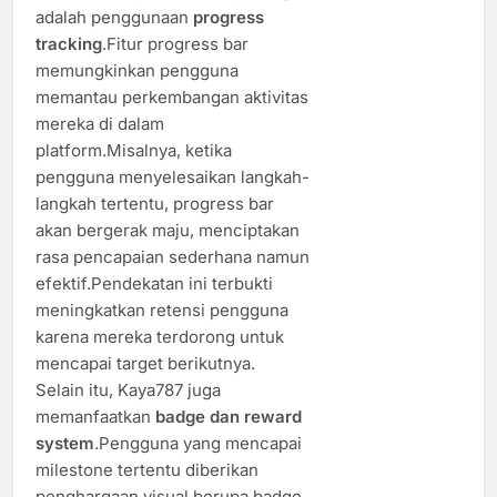
adalah penggunaan
progress
tracking
.Fitur progress bar
memungkinkan pengguna
memantau perkembangan aktivitas
mereka di dalam
platform.Misalnya, ketika
pengguna menyelesaikan langkah-
langkah tertentu, progress bar
akan bergerak maju, menciptakan
rasa pencapaian sederhana namun
efektif.Pendekatan ini terbukti
meningkatkan retensi pengguna
karena mereka terdorong untuk
mencapai target berikutnya.
Selain itu, Kaya787 juga
memanfaatkan
badge dan reward
system
.Pengguna yang mencapai
milestone tertentu diberikan
penghargaan visual berupa badge