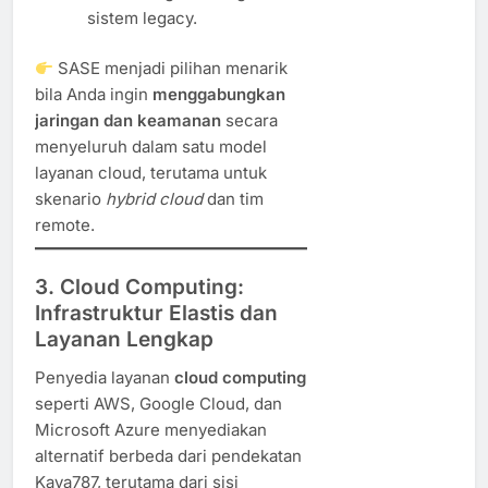
sistem legacy.
SASE menjadi pilihan menarik
bila Anda ingin
menggabungkan
jaringan dan keamanan
secara
menyeluruh dalam satu model
layanan cloud, terutama untuk
skenario
hybrid cloud
dan tim
remote.
3. Cloud Computing:
Infrastruktur Elastis dan
Layanan Lengkap
Penyedia layanan
cloud computing
seperti AWS, Google Cloud, dan
Microsoft Azure menyediakan
alternatif berbeda dari pendekatan
Kaya787, terutama dari sisi