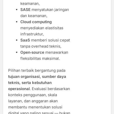
keamanan,
SASE
menyatukan jaringan
dan keamanan,
Cloud computing
menyediakan elastisitas
infrastruktur,
SaaS
memberi solusi cepat
tanpa overhead teknis,
Open‑source
menawarkan
fleksibilitas maksimal.
Pilihan terbaik bergantung pada
tujuan organisasi, sumber daya
teknis, serta kebutuhan
operasional
. Evaluasi berdasarkan
konteks penggunaan, skala
layanan, dan anggaran akan
membantu menentukan solusi
digital yang paling sesuai — bukan