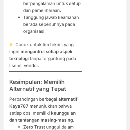
berpengalaman untuk setup
dan pemeliharaan.
Tanggung jawab keamanan
berada sepenuhnya pada
organisasi.
Cocok untuk tim teknis yang
ingin
mengontrol setiap aspek
teknologi
tanpa tergantung pada
lisensi vendor.
Kesimpulan: Memilih
Alternatif yang Tepat
Perbandingan berbagai
alternatif
Kaya787
menunjukkan bahwa
setiap opsi memiliki
keunggulan
dan tantangan masing‑masing
.
Zero Trust
unggul dalam