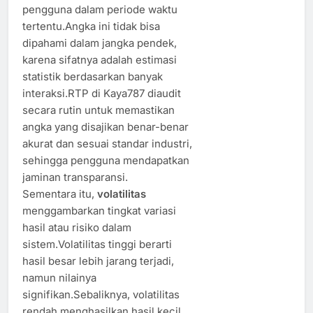
pengguna dalam periode waktu
tertentu.Angka ini tidak bisa
dipahami dalam jangka pendek,
karena sifatnya adalah estimasi
statistik berdasarkan banyak
interaksi.RTP di Kaya787 diaudit
secara rutin untuk memastikan
angka yang disajikan benar-benar
akurat dan sesuai standar industri,
sehingga pengguna mendapatkan
jaminan transparansi.
Sementara itu,
volatilitas
menggambarkan tingkat variasi
hasil atau risiko dalam
sistem.Volatilitas tinggi berarti
hasil besar lebih jarang terjadi,
namun nilainya
signifikan.Sebaliknya, volatilitas
rendah menghasilkan hasil kecil