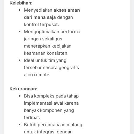
Kelebihan:
Menyediakan
akses aman
dari mana saja
dengan
kontrol terpusat.
Mengoptimalkan performa
jaringan sekaligus
menerapkan kebijakan
keamanan konsisten.
Ideal untuk tim yang
tersebar secara geografis
atau remote.
Kekurangan:
Bisa kompleks pada tahap
implementasi awal karena
banyak komponen yang
terlibat.
Butuh perencanaan matang
untuk integrasi dengan