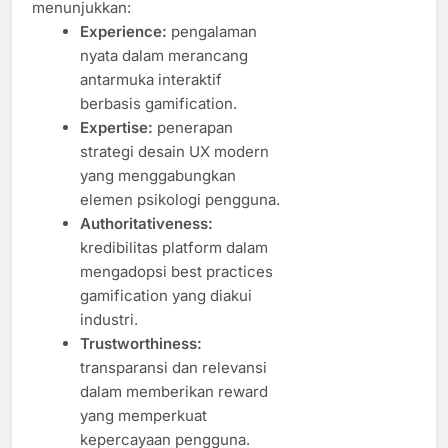
menunjukkan:
Experience:
pengalaman
nyata dalam merancang
antarmuka interaktif
berbasis gamification.
Expertise:
penerapan
strategi desain UX modern
yang menggabungkan
elemen psikologi pengguna.
Authoritativeness:
kredibilitas platform dalam
mengadopsi best practices
gamification yang diakui
industri.
Trustworthiness:
transparansi dan relevansi
dalam memberikan reward
yang memperkuat
kepercayaan pengguna.