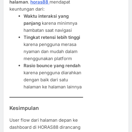
halaman
.
horas88
mendapat
keuntungan dari:
Waktu interaksi yang
panjang
karena minimnya
hambatan saat navigasi
Tingkat retensi lebih tinggi
karena pengguna merasa
nyaman dan mudah dalam
menggunakan platform
Rasio bounce yang rendah
karena pengguna diarahkan
dengan baik dari satu
halaman ke halaman lainnya
Kesimpulan
User flow dari halaman depan ke
dashboard di HORAS88 dirancang