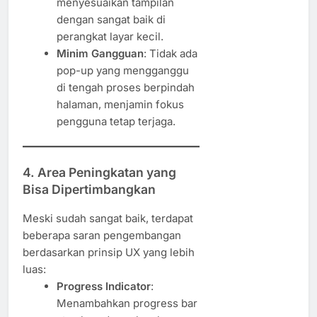
menyesuaikan tampilan
dengan sangat baik di
perangkat layar kecil.
Minim Gangguan
: Tidak ada
pop-up yang mengganggu
di tengah proses berpindah
halaman, menjamin fokus
pengguna tetap terjaga.
4. Area Peningkatan yang
Bisa Dipertimbangkan
Meski sudah sangat baik, terdapat
beberapa saran pengembangan
berdasarkan prinsip UX yang lebih
luas:
Progress Indicator
:
Menambahkan progress bar