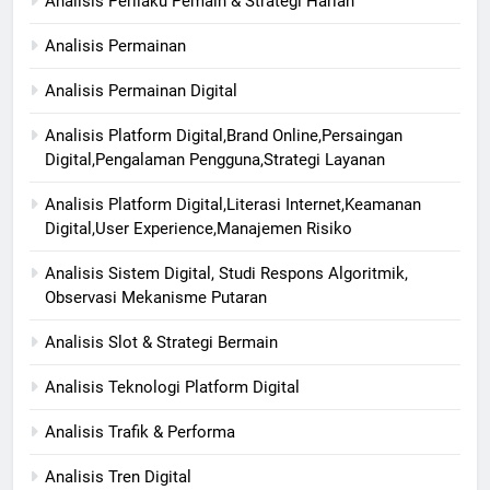
Analisis Perilaku Pemain & Strategi Harian
Analisis Permainan
Analisis Permainan Digital
Analisis Platform Digital,Brand Online,Persaingan
Digital,Pengalaman Pengguna,Strategi Layanan
Analisis Platform Digital,Literasi Internet,Keamanan
Digital,User Experience,Manajemen Risiko
Analisis Sistem Digital, Studi Respons Algoritmik,
Observasi Mekanisme Putaran
Analisis Slot & Strategi Bermain
Analisis Teknologi Platform Digital
Analisis Trafik & Performa
Analisis Tren Digital