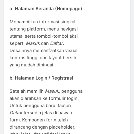
a. Halaman Beranda (Homepage)
Menampilkan informasi singkat
tentang platform, menu navigasi
utama, serta tombol-tombol aksi
seperti
Masuk
dan
Daftar
.
Desainnya memanfaatkan visual
kontras tinggi dan layout bersih
yang mudah dipindai.
b. Halaman Login / Registrasi
Setelah memilih
Masuk
, pengguna
akan diarahkan ke formulir login.
Untuk pengguna baru, tautan
Daftar
tersedia jelas di bawah
form. Komponen form telah
dirancang dengan placeholder,