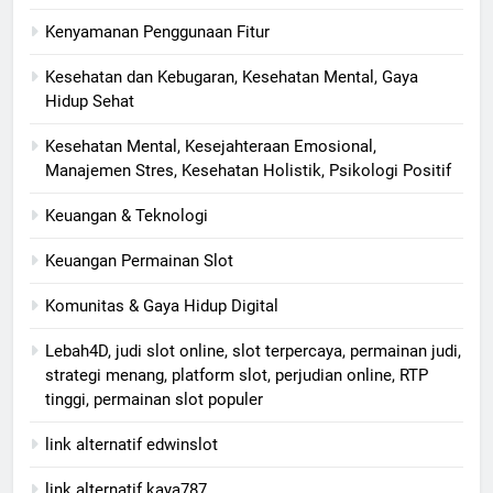
Kenyamanan Penggunaan Fitur
Kesehatan dan Kebugaran, Kesehatan Mental, Gaya
Hidup Sehat
Kesehatan Mental, Kesejahteraan Emosional,
Manajemen Stres, Kesehatan Holistik, Psikologi Positif
Keuangan & Teknologi
Keuangan Permainan Slot
Komunitas & Gaya Hidup Digital
Lebah4D, judi slot online, slot terpercaya, permainan judi,
strategi menang, platform slot, perjudian online, RTP
tinggi, permainan slot populer
link alternatif edwinslot
link alternatif kaya787