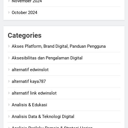
November 2024
October 2024
Categories
Akses Platform, Brand Digital, Panduan Pengguna
Aksesibilitas dan Pengalaman Digital
alternatif edwinslot
alternatif kaya787
alternatif link edwinslot
Analisis & Edukasi
Analisis Data & Teknologi Digital