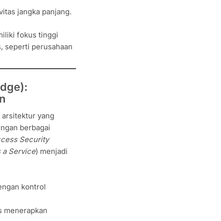
vitas jangka panjang.
liki fokus tinggi
, seperti perusahaan
dge):
n
arsitektur yang
engan berbagai
cess Security
s a Service
) menjadi
ngan kontrol
us menerapkan