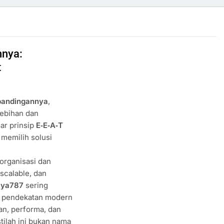
nnya:
t
rbandingannya
,
lebihan dan
sar prinsip
E‑E‑A‑T
memilih solusi
 organisasi dan
 scalable, dan
ya787
sering
n pendekatan modern
n, performa, dan
stilah ini bukan nama