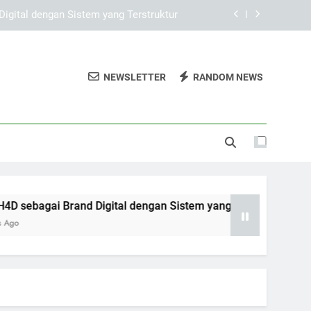
gital dengan Sistem yang Terstruktur
Sistem yang Terstruktur dan Konsisten
 yang Terstruktur dan Mudah Dipahami
NEWSLETTER
RANDOM NEWS
Login yang Berhenti di Halaman Awal
ah Dan Bunga Rendah.
gital dengan Sistem yang Terstruktur
Sistem yang Terstruktur dan Konsisten
 yang Terstruktur dan Mudah Dipahami
rand Digital dengan Sistem yang Terstruktur dan Konsisten