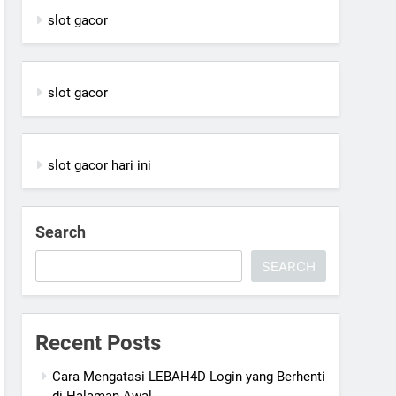
slot gacor
slot gacor
slot gacor hari ini
Search
SEARCH
Recent Posts
Cara Mengatasi LEBAH4D Login yang Berhenti