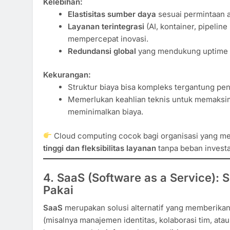
Kelebihan:
Elastisitas sumber daya
sesuai permintaan ap
Layanan terintegrasi
(AI, kontainer, pipelin
mempercepat inovasi.
Redundansi global
yang mendukung uptime t
Kekurangan:
Struktur biaya bisa kompleks tergantung pe
Memerlukan keahlian teknis untuk memaksim
meminimalkan biaya.
Cloud computing cocok bagi organisasi yang 
tinggi dan fleksibilitas layanan
tanpa beban investas
4. SaaS (Software as a Service): S
Pakai
SaaS
merupakan solusi alternatif yang memberikan 
(misalnya manajemen identitas, kolaborasi tim, atau