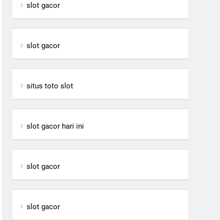
slot gacor
slot gacor
situs toto slot
slot gacor hari ini
slot gacor
slot gacor