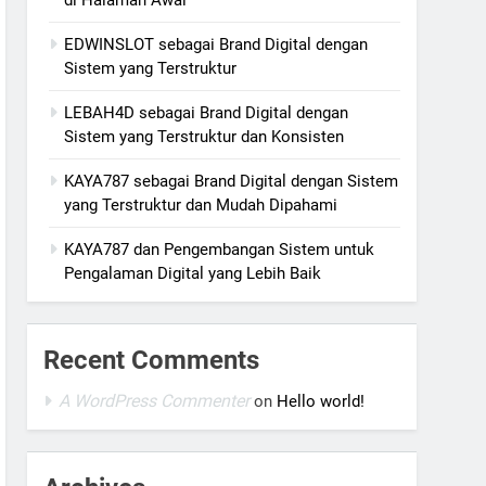
di Halaman Awal
EDWINSLOT sebagai Brand Digital dengan
Sistem yang Terstruktur
LEBAH4D sebagai Brand Digital dengan
Sistem yang Terstruktur dan Konsisten
KAYA787 sebagai Brand Digital dengan Sistem
yang Terstruktur dan Mudah Dipahami
KAYA787 dan Pengembangan Sistem untuk
Pengalaman Digital yang Lebih Baik
Recent Comments
A WordPress Commenter
on
Hello world!