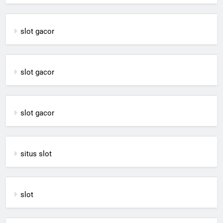
slot gacor
slot gacor
slot gacor
situs slot
slot