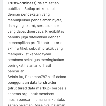
Trustworthiness)
dalam setiap
publikasi. Setiap artikel ditulis
dengan pendekatan yang
menunjukkan pengalaman nyata,
data yang akurat, serta sumber
yang dapat dipercaya. Kredibilitas
penulis juga ditekankan dengan
menampilkan profil kontributor di
akhir artikel, sebuah praktik yang
memperkuat kepercayaan
pembaca sekaligus meningkatkan
peringkat halaman di hasil
pencarian.
Selain itu, Pokemon787 aktif dalam
penggunaan data terstruktur
(structured data markup)
berbasis
schema.org untuk membantu
mesin pencari memahami konteks
setiap halaman. Misalnya, halaman