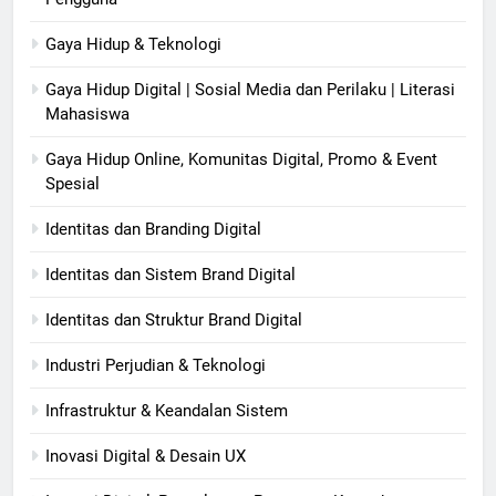
Gaya Hidup & Teknologi
Gaya Hidup Digital | Sosial Media dan Perilaku | Literasi
Mahasiswa
Gaya Hidup Online, Komunitas Digital, Promo & Event
Spesial
Identitas dan Branding Digital
Identitas dan Sistem Brand Digital
Identitas dan Struktur Brand Digital
Industri Perjudian & Teknologi
Infrastruktur & Keandalan Sistem
Inovasi Digital & Desain UX