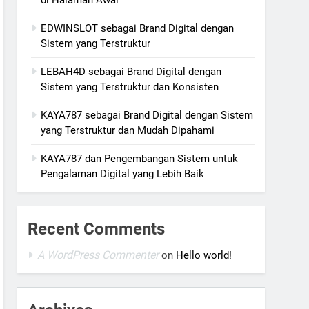
di Halaman Awal
EDWINSLOT sebagai Brand Digital dengan
Sistem yang Terstruktur
LEBAH4D sebagai Brand Digital dengan
Sistem yang Terstruktur dan Konsisten
KAYA787 sebagai Brand Digital dengan Sistem
yang Terstruktur dan Mudah Dipahami
KAYA787 dan Pengembangan Sistem untuk
Pengalaman Digital yang Lebih Baik
Recent Comments
A WordPress Commenter
on
Hello world!