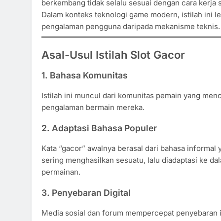
berkembang tidak selalu sesuai dengan cara kerja 
Dalam konteks teknologi game modern, istilah ini 
pengalaman pengguna daripada mekanisme teknis.
Asal-Usul Istilah Slot Gacor
1. Bahasa Komunitas
Istilah ini muncul dari komunitas pemain yang m
pengalaman bermain mereka.
2. Adaptasi Bahasa Populer
Kata “gacor” awalnya berasal dari bahasa informal y
sering menghasilkan sesuatu, lalu diadaptasi ke da
permainan.
3. Penyebaran Digital
Media sosial dan forum mempercepat penyebaran ist