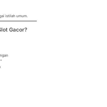
ai istilah umum.
lot Gacor?
angan
”
n