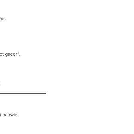
an:
ot gacor”.
k
i bahwa: