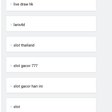
live draw hk
laris4d
slot thailand
slot gacor 777
slot gacor hari ini
slot