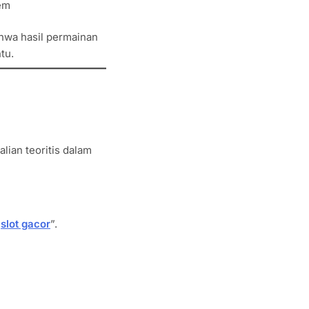
em
wa hasil permainan
tu.
lian teoritis dalam
“
slot gacor
”.