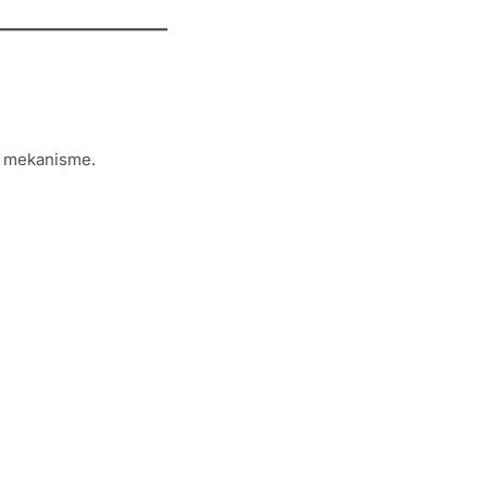
i mekanisme.