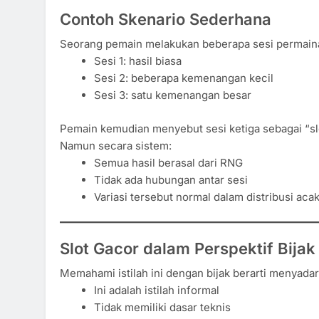
Contoh Skenario Sederhana
Seorang pemain melakukan beberapa sesi permain
Sesi 1: hasil biasa
Sesi 2: beberapa kemenangan kecil
Sesi 3: satu kemenangan besar
Pemain kemudian menyebut sesi ketiga sebagai “sl
Namun secara sistem:
Semua hasil berasal dari RNG
Tidak ada hubungan antar sesi
Variasi tersebut normal dalam distribusi aca
Slot Gacor dalam Perspektif Bijak
Memahami istilah ini dengan bijak berarti menyadar
Ini adalah istilah informal
Tidak memiliki dasar teknis