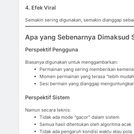
4. Efek Viral
Semakin sering digunakan, semakin dianggap sebag
Apa yang Sebenarnya Dimaksud S
Perspektif Pengguna
Biasanya digunakan untuk menggambarkan:
Permainan yang sering memberikan kemen
Momen permainan yang terasa “lebih mudah
Sesi bermain yang dianggap menguntungka
Perspektif Sistem
Namun secara teknis:
Tidak ada mode “gacor” dalam sistem
Semua hasil ditentukan oleh algoritma acak
Tidak ada pengaruh kondisi waktu atau pola