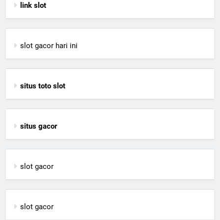
link slot
slot gacor hari ini
situs toto slot
situs gacor
slot gacor
slot gacor