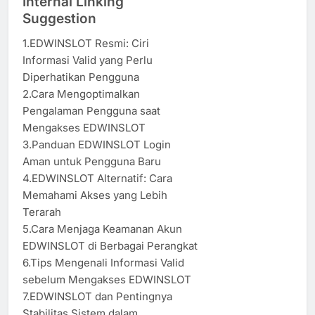
Internal Linking
Suggestion
1.EDWINSLOT Resmi: Ciri
Informasi Valid yang Perlu
Diperhatikan Pengguna
2.Cara Mengoptimalkan
Pengalaman Pengguna saat
Mengakses EDWINSLOT
3.Panduan EDWINSLOT Login
Aman untuk Pengguna Baru
4.EDWINSLOT Alternatif: Cara
Memahami Akses yang Lebih
Terarah
5.Cara Menjaga Keamanan Akun
EDWINSLOT di Berbagai Perangkat
6.Tips Mengenali Informasi Valid
sebelum Mengakses EDWINSLOT
7.EDWINSLOT dan Pentingnya
Stabilitas Sistem dalam