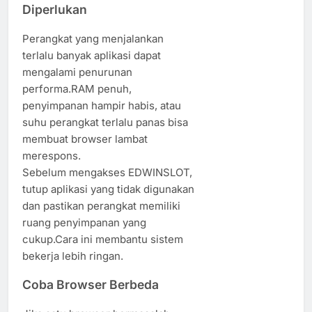
Diperlukan
Perangkat yang menjalankan
terlalu banyak aplikasi dapat
mengalami penurunan
performa.RAM penuh,
penyimpanan hampir habis, atau
suhu perangkat terlalu panas bisa
membuat browser lambat
merespons.
Sebelum mengakses EDWINSLOT,
tutup aplikasi yang tidak digunakan
dan pastikan perangkat memiliki
ruang penyimpanan yang
cukup.Cara ini membantu sistem
bekerja lebih ringan.
Coba Browser Berbeda