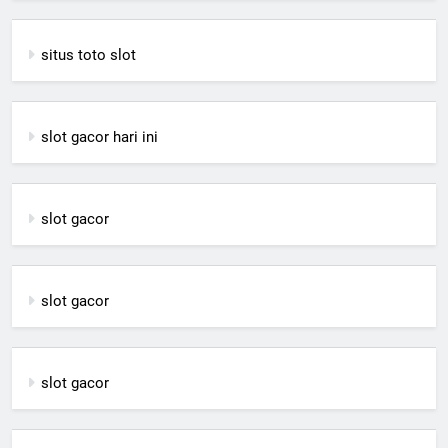
situs toto slot
slot gacor hari ini
slot gacor
slot gacor
slot gacor