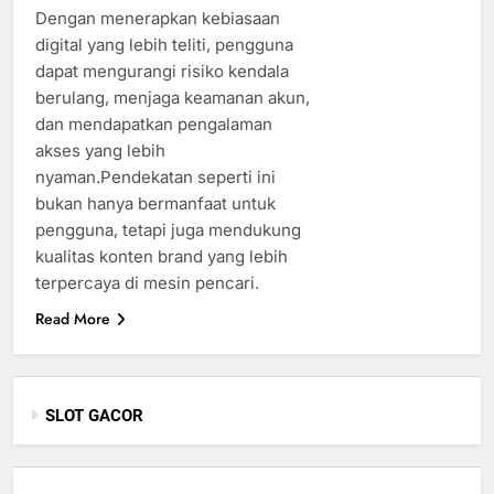
Dengan menerapkan kebiasaan
digital yang lebih teliti, pengguna
dapat mengurangi risiko kendala
berulang, menjaga keamanan akun,
dan mendapatkan pengalaman
akses yang lebih
nyaman.Pendekatan seperti ini
bukan hanya bermanfaat untuk
pengguna, tetapi juga mendukung
kualitas konten brand yang lebih
terpercaya di mesin pencari.
Read More
SLOT GACOR