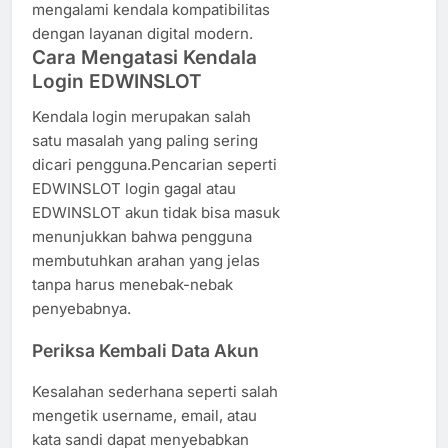
mengalami kendala kompatibilitas
dengan layanan digital modern.
Cara Mengatasi Kendala
Login EDWINSLOT
Kendala login merupakan salah
satu masalah yang paling sering
dicari pengguna.Pencarian seperti
EDWINSLOT login gagal atau
EDWINSLOT akun tidak bisa masuk
menunjukkan bahwa pengguna
membutuhkan arahan yang jelas
tanpa harus menebak-nebak
penyebabnya.
Periksa Kembali Data Akun
Kesalahan sederhana seperti salah
mengetik username, email, atau
kata sandi dapat menyebabkan