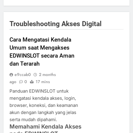
Troubleshooting Akses Digital
Cara Mengatasi Kendala
Umum saat Mengakses
EDWINSLOT secara Aman
dan Terarah
e9ccab0
2 months
ago
0
17 mins
Panduan EDWINSLOT untuk
mengatasi kendala akses, login,
browser, koneksi, dan keamanan
akun dengan langkah yang jelas
serta mudah dipahami.
Memahami Kendala Akses