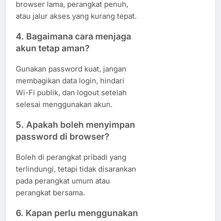
browser lama, perangkat penuh,
atau jalur akses yang kurang tepat.
4. Bagaimana cara menjaga
akun tetap aman?
Gunakan password kuat, jangan
membagikan data login, hindari
Wi-Fi publik, dan logout setelah
selesai menggunakan akun.
5. Apakah boleh menyimpan
password di browser?
Boleh di perangkat pribadi yang
terlindungi, tetapi tidak disarankan
pada perangkat umum atau
perangkat bersama.
6. Kapan perlu menggunakan