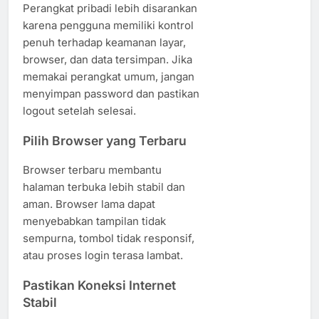
Perangkat pribadi lebih disarankan
karena pengguna memiliki kontrol
penuh terhadap keamanan layar,
browser, dan data tersimpan. Jika
memakai perangkat umum, jangan
menyimpan password dan pastikan
logout setelah selesai.
Pilih Browser yang Terbaru
Browser terbaru membantu
halaman terbuka lebih stabil dan
aman. Browser lama dapat
menyebabkan tampilan tidak
sempurna, tombol tidak responsif,
atau proses login terasa lambat.
Pastikan Koneksi Internet
Stabil