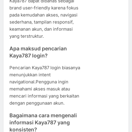
Kaya787 dapat dibahas sebagai
brand user-friendly karena fokus
pada kemudahan akses, navigasi
sederhana, tampilan responsif,
keamanan akun, dan informasi
yang terstruktur.
Apa maksud pencarian
Kaya787 login?
Pencarian Kaya787 login biasanya
menunjukkan intent
navigational.Pengguna ingin
memahami akses masuk atau
mencari informasi yang berkaitan
dengan penggunaan akun.
Bagaimana cara mengenali
informasi Kaya787 yang
konsisten?