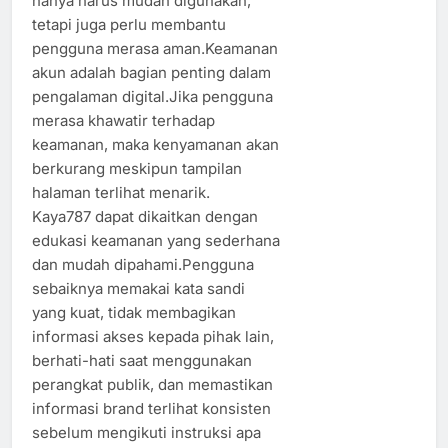
hanya harus mudah digunakan,
tetapi juga perlu membantu
pengguna merasa aman.Keamanan
akun adalah bagian penting dalam
pengalaman digital.Jika pengguna
merasa khawatir terhadap
keamanan, maka kenyamanan akan
berkurang meskipun tampilan
halaman terlihat menarik.
Kaya787 dapat dikaitkan dengan
edukasi keamanan yang sederhana
dan mudah dipahami.Pengguna
sebaiknya memakai kata sandi
yang kuat, tidak membagikan
informasi akses kepada pihak lain,
berhati-hati saat menggunakan
perangkat publik, dan memastikan
informasi brand terlihat konsisten
sebelum mengikuti instruksi apa