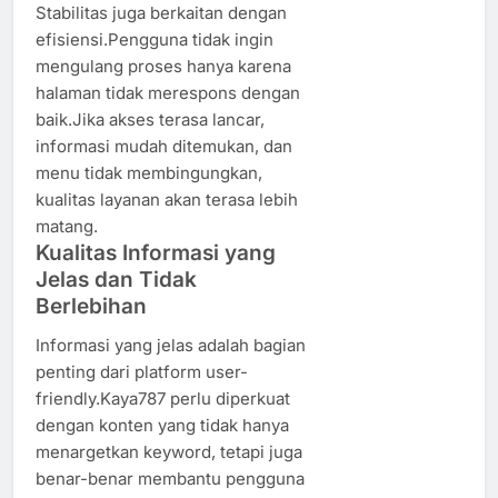
Stabilitas juga berkaitan dengan
efisiensi.Pengguna tidak ingin
mengulang proses hanya karena
halaman tidak merespons dengan
baik.Jika akses terasa lancar,
informasi mudah ditemukan, dan
menu tidak membingungkan,
kualitas layanan akan terasa lebih
matang.
Kualitas Informasi yang
Jelas dan Tidak
Berlebihan
Informasi yang jelas adalah bagian
penting dari platform user-
friendly.Kaya787 perlu diperkuat
dengan konten yang tidak hanya
menargetkan keyword, tetapi juga
benar-benar membantu pengguna