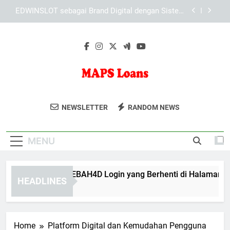
Skip
LEBAH4D sebagai Brand Digital dengan Sistem
to
yang Terstruktur dan Konsisten
content
KAYA787 sebagai Brand Digital dengan Sistem
yang Terstruktur dan Mudah Dipahami
Cara Mengatasi LEBAH4D Login yang Berhenti di
Halaman Awal
EDWINSLOT sebagai Brand Digital dengan Sistem
yang Terstruktur
MAPS Loans
MAPS Loans Menyediakan Layanan
LEBAH4D sebagai Brand Digital dengan Sistem
NEWSLETTER
RANDOM NEWS
yang Terstruktur dan Konsisten
Pinjaman Cepat Dengan Proses Mudah
KAYA787 sebagai Brand Digital dengan Sistem
Dan Bunga Rendah.
yang Terstruktur dan Mudah Dipahami
MENU
ra Mengatasi LEBAH4D Login yang Berhenti di Halaman Awal
HEADLINES
Weeks Ago
Home
Platform Digital dan Kemudahan Pengguna