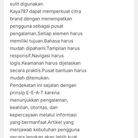
sulit digunakan.
Kaya787 dapat memperkuat citra
brand dengan menempatkan
pengguna sebagai pusat
pengalaman.Setiap elemen harus
memiliki tujuan.Bahasa harus
mudah dipahami.Tampilan harus
responsif.Navigasi harus
logis.Keamanan harus dijelaskan
secara praktis.Pusat bantuan harus
mudah ditemukan.
Pendekatan ini sejalan dengan
prinsip E-E-A-T karena
menunjukkan pengalaman,
keahlian, otoritas, dan
kepercayaan melalui informasi
yang bermanfaat.Artikel yang
menjawab kebutuhan pengguna
secara lengkap akan lebih kuat