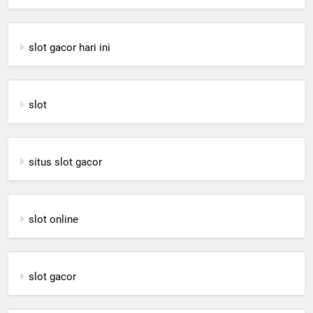
slot gacor hari ini
slot
situs slot gacor
slot online
slot gacor