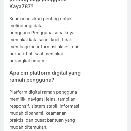
Kaya787?
Keamanan akun penting untuk
melindungi data
pengguna.Pengguna sebaiknya
memakai kata sandi kuat, tidak
membagikan informasi akses, dan
berhati-hati saat memakai
perangkat umum.
Apa ciri platform digital yang
ramah pengguna?
Platform digital ramah pengguna
memiliki navigasi jelas, tampilan
responsif, sistem stabil, informasi
mudah dipahami, keamanan
praktis, dan pusat bantuan yang
mudah ditemukan.