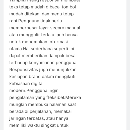
teks tetap mudah dibaca, tombol
mudah ditekan, dan menu tetap
rapi.Pengguna tidak perlu
memperbesar layar secara manual
atau menggulir terlalu jauh hanya
untuk menemukan informasi
utama.Hal sederhana seperti ini
dapat memberikan dampak besar
terhadap kenyamanan pengguna.
Responsivitas juga menunjukkan
kesiapan brand dalam mengikuti
kebiasaan digital
modern.Pengguna ingin
pengalaman yang fleksibel.Mereka
mungkin membuka halaman saat
berada di perjalanan, memakai
jaringan terbatas, atau hanya
memiliki waktu singkat untuk