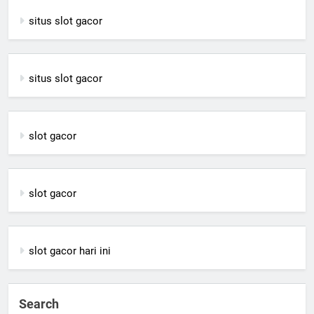
situs slot gacor
situs slot gacor
slot gacor
slot gacor
slot gacor hari ini
Search