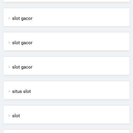
slot gacor
slot gacor
slot gacor
situs slot
slot