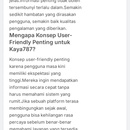
jelas.Informasi penting tidak boleh
tersembunyi terlalu dalam.Semakin
sedikit hambatan yang dirasakan
pengguna, semakin baik kualitas
pengalaman yang diberikan.
Mengapa Konsep User-
Friendly Penting untuk
Kaya787?
Konsep user-friendly penting
karena pengguna masa kini
memiliki ekspektasi yang
tinggi.Mereka ingin mendapatkan
informasi secara cepat tanpa
harus memahami sistem yang
rumit.Jika sebuah platform terasa
membingungkan sejak awal,
pengguna bisa kehilangan rasa
percaya sebelum benar-benar
memahami layanan yang tersedia.