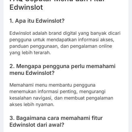
Edwinslot
1. Apa itu Edwinslot?
Edwinslot adalah brand digital yang banyak dicari
pengguna untuk mendapatkan informasi akses,
panduan penggunaan, dan pengalaman online
yang lebih terarah.
2. Mengapa pengguna perlu memahami
menu Edwinslot?
Memahami menu membantu pengguna
menemukan informasi penting, mengurangi
kesalahan navigasi, dan membuat pengalaman
akses lebih nyaman.
3. Bagaimana cara memahami fitur
Edwinslot dari awal?