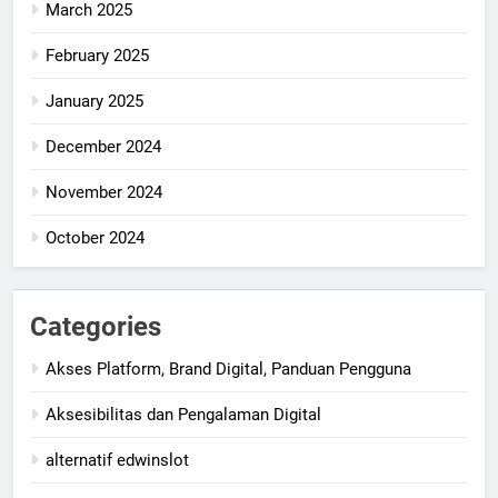
March 2025
February 2025
January 2025
December 2024
November 2024
October 2024
Categories
Akses Platform, Brand Digital, Panduan Pengguna
Aksesibilitas dan Pengalaman Digital
alternatif edwinslot