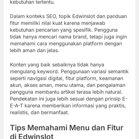
kebutuhan tertentu.
Dalam konteks SEO, topik Edwinslot dan panduan
fitur memiliki nilai kuat karena menjawab
kebutuhan pencarian yang spesifik. Pengguna
tidak hanya mencari nama brand, tetapi juga ingin
memahami cara menggunakan platform dengan
lebih aman dan jelas.
Konten yang baik sebaiknya tidak hanya
mengulang keyword. Penggunaan variasi semantik
seperti navigasi digital, fitur platform, keamanan
akun, akses aman, menu utama, dan pengalaman
pengguna membantu artikel terasa lebih natural.
Pendekatan ini juga lebih sesuai dengan prinsip E-
E-A-T karena memberikan informasi yang praktis,
realistis, dan bermanfaat.
Tips Memahami Menu dan Fitur
di Edwinslot