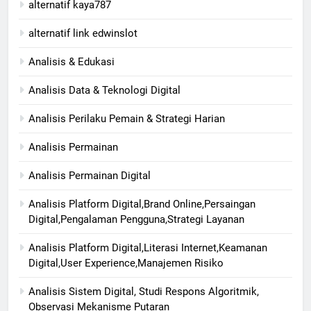
alternatif kaya787
alternatif link edwinslot
Analisis & Edukasi
Analisis Data & Teknologi Digital
Analisis Perilaku Pemain & Strategi Harian
Analisis Permainan
Analisis Permainan Digital
Analisis Platform Digital,Brand Online,Persaingan
Digital,Pengalaman Pengguna,Strategi Layanan
Analisis Platform Digital,Literasi Internet,Keamanan
Digital,User Experience,Manajemen Risiko
Analisis Sistem Digital, Studi Respons Algoritmik,
Observasi Mekanisme Putaran