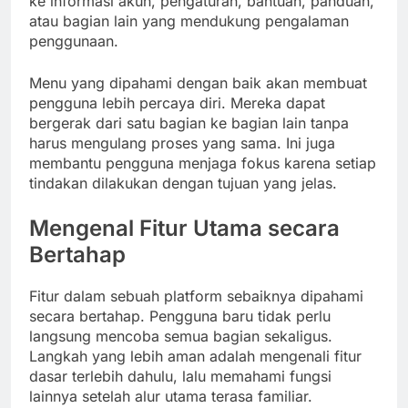
ke informasi akun, pengaturan, bantuan, panduan,
atau bagian lain yang mendukung pengalaman
penggunaan.
Menu yang dipahami dengan baik akan membuat
pengguna lebih percaya diri. Mereka dapat
bergerak dari satu bagian ke bagian lain tanpa
harus mengulang proses yang sama. Ini juga
membantu pengguna menjaga fokus karena setiap
tindakan dilakukan dengan tujuan yang jelas.
Mengenal Fitur Utama secara
Bertahap
Fitur dalam sebuah platform sebaiknya dipahami
secara bertahap. Pengguna baru tidak perlu
langsung mencoba semua bagian sekaligus.
Langkah yang lebih aman adalah mengenali fitur
dasar terlebih dahulu, lalu memahami fungsi
lainnya setelah alur utama terasa familiar.