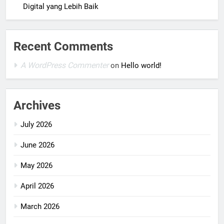
Digital yang Lebih Baik
Recent Comments
A WordPress Commenter
on
Hello world!
Archives
July 2026
June 2026
May 2026
April 2026
March 2026