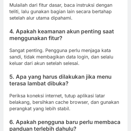
Mulailah dari fitur dasar, baca instruksi dengan
teliti, lalu gunakan bagian lain secara bertahap
setelah alur utama dipahami.
4. Apakah keamanan akun penting saat
menggunakan fitur?
Sangat penting. Pengguna perlu menjaga kata
sandi, tidak membagikan data login, dan selalu
keluar dari akun setelah selesai.
5. Apa yang harus dilakukan jika menu
terasa lambat dibuka?
Periksa koneksi internet, tutup aplikasi latar
belakang, bersihkan cache browser, dan gunakan
perangkat yang lebih stabil.
6. Apakah pengguna baru perlu membaca
panduan terlebih dahulu?