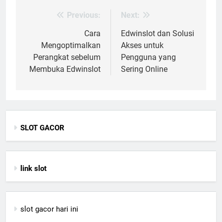
Previous:
Next:
Post
navigation
Cara
Edwinslot dan Solusi
Mengoptimalkan
Akses untuk
Perangkat sebelum
Pengguna yang
Membuka Edwinslot
Sering Online
SLOT GACOR
link slot
slot gacor hari ini