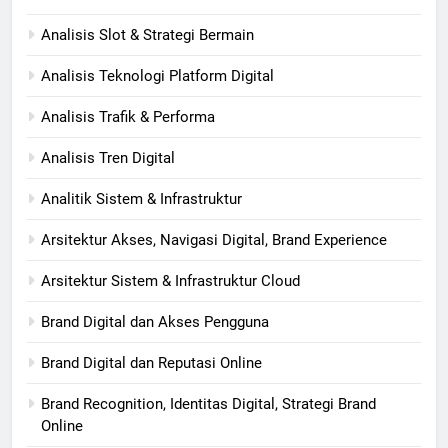
Analisis Slot & Strategi Bermain
Analisis Teknologi Platform Digital
Analisis Trafik & Performa
Analisis Tren Digital
Analitik Sistem & Infrastruktur
Arsitektur Akses, Navigasi Digital, Brand Experience
Arsitektur Sistem & Infrastruktur Cloud
Brand Digital dan Akses Pengguna
Brand Digital dan Reputasi Online
Brand Recognition, Identitas Digital, Strategi Brand
Online