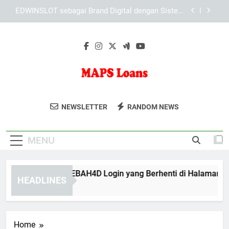
Skip
LEBAH4D sebagai Brand Digital dengan Sistem
to
yang Terstruktur dan Konsisten
content
KAYA787 sebagai Brand Digital dengan Sistem
yang Terstruktur dan Mudah Dipahami
Cara Mengatasi LEBAH4D Login yang Berhenti di
Halaman Awal
EDWINSLOT sebagai Brand Digital dengan Sistem
yang Terstruktur
MAPS Loans
MAPS Loans Menyediakan Layanan
LEBAH4D sebagai Brand Digital dengan Sistem
NEWSLETTER
RANDOM NEWS
yang Terstruktur dan Konsisten
Pinjaman Cepat Dengan Proses Mudah
KAYA787 sebagai Brand Digital dengan Sistem
Dan Bunga Rendah.
yang Terstruktur dan Mudah Dipahami
MENU
ra Mengatasi LEBAH4D Login yang Berhenti di Halaman Awal
HEADLINES
Weeks Ago
Home