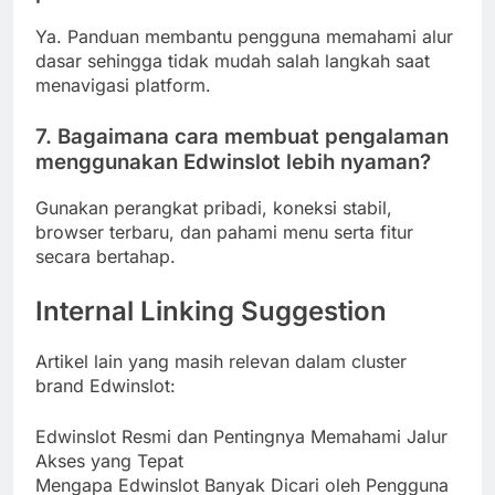
Ya. Panduan membantu pengguna memahami alur
dasar sehingga tidak mudah salah langkah saat
menavigasi platform.
7. Bagaimana cara membuat pengalaman
menggunakan Edwinslot lebih nyaman?
Gunakan perangkat pribadi, koneksi stabil,
browser terbaru, dan pahami menu serta fitur
secara bertahap.
Internal Linking Suggestion
Artikel lain yang masih relevan dalam cluster
brand Edwinslot:
Edwinslot Resmi dan Pentingnya Memahami Jalur
Akses yang Tepat
Mengapa Edwinslot Banyak Dicari oleh Pengguna