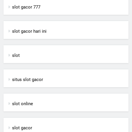
slot gacor 777
slot gacor hari ini
slot
situs slot gacor
slot online
slot gacor