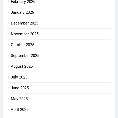
February 2026
January 2026
December 2025
November 2025
October 2025
September 2025
August 2025
July 2025
June 2025
May 2025
April 2025