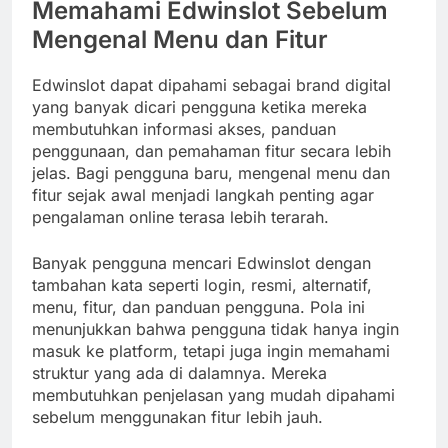
Memahami Edwinslot Sebelum
Mengenal Menu dan Fitur
Edwinslot dapat dipahami sebagai brand digital
yang banyak dicari pengguna ketika mereka
membutuhkan informasi akses, panduan
penggunaan, dan pemahaman fitur secara lebih
jelas. Bagi pengguna baru, mengenal menu dan
fitur sejak awal menjadi langkah penting agar
pengalaman online terasa lebih terarah.
Banyak pengguna mencari Edwinslot dengan
tambahan kata seperti login, resmi, alternatif,
menu, fitur, dan panduan pengguna. Pola ini
menunjukkan bahwa pengguna tidak hanya ingin
masuk ke platform, tetapi juga ingin memahami
struktur yang ada di dalamnya. Mereka
membutuhkan penjelasan yang mudah dipahami
sebelum menggunakan fitur lebih jauh.