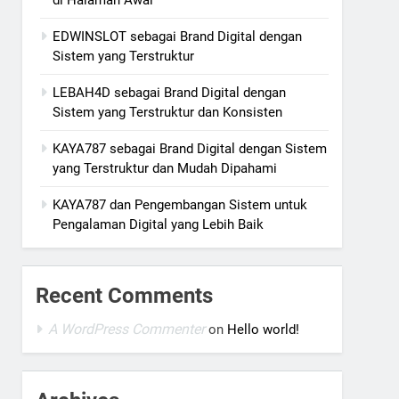
di Halaman Awal
EDWINSLOT sebagai Brand Digital dengan
Sistem yang Terstruktur
LEBAH4D sebagai Brand Digital dengan
Sistem yang Terstruktur dan Konsisten
KAYA787 sebagai Brand Digital dengan Sistem
yang Terstruktur dan Mudah Dipahami
KAYA787 dan Pengembangan Sistem untuk
Pengalaman Digital yang Lebih Baik
Recent Comments
A WordPress Commenter
on
Hello world!