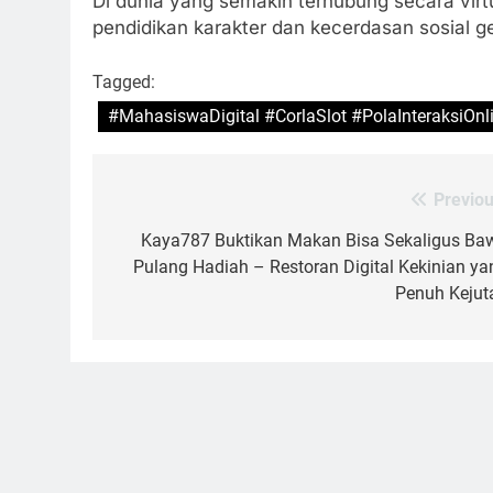
Di dunia yang semakin terhubung secara virtua
pendidikan karakter dan kecerdasan sosial ge
Tagged:
#MahasiswaDigital #CorlaSlot #PolaInteraksiOnlin
Previou
Post
navigation
Kaya787 Buktikan Makan Bisa Sekaligus Ba
Pulang Hadiah – Restoran Digital Kekinian ya
Penuh Kejut