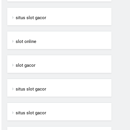
situs slot gacor
slot online
slot gacor
situs slot gacor
situs slot gacor