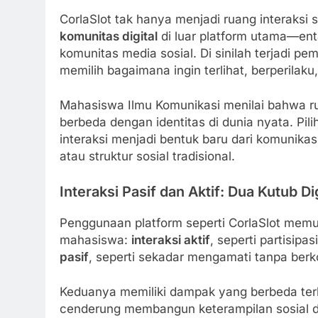
CorlaSlot tak hanya menjadi ruang interaksi
komunitas digital
di luar platform utama—ent
komunitas media sosial. Di sinilah terjadi p
memilih bagaimana ingin terlihat, berperilaku,
Mahasiswa Ilmu Komunikasi menilai bahwa r
berbeda dengan identitas di dunia nyata. Pil
interaksi menjadi bentuk baru dari komunikasi 
atau struktur sosial tradisional.
Interaksi Pasif dan Aktif: Dua Kutub Dig
Penggunaan platform seperti CorlaSlot memun
mahasiswa:
interaksi aktif
, seperti partisipa
pasif
, seperti sekadar mengamati tanpa berko
Keduanya memiliki dampak yang berbeda terha
cenderung membangun keterampilan sosial dig