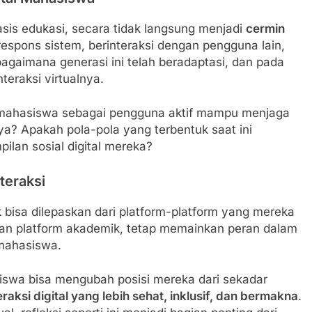
asis edukasi, secara tidak langsung menjadi
cermin
pons sistem, berinteraksi dengan pengguna lain,
bagaimana generasi ini telah beradaptasi, dan pada
nteraksi virtualnya.
h mahasiswa sebagai pengguna aktif mampu menjaga
aya? Apakah pola-pola yang terbentuk saat ini
lan sosial digital mereka?
teraksi
k bisa dilepaskan dari platform-platform yang mereka
ukan platform akademik, tetap memainkan peran dalam
 mahasiswa.
iswa bisa mengubah posisi mereka dari sekadar
raksi digital yang lebih sehat, inklusif, dan bermakna
.