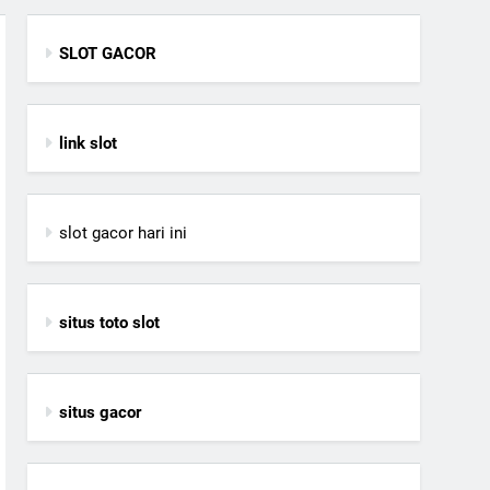
SLOT GACOR
link slot
slot gacor hari ini
situs toto slot
situs gacor