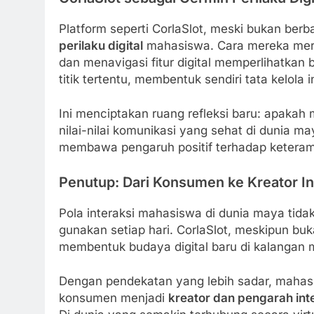
Platform seperti CorlaSlot, meski bukan berb
perilaku digital
mahasiswa. Cara mereka meres
dan menavigasi fitur digital memperlihatkan 
titik tertentu, membentuk sendiri tata kelola i
Ini menciptakan ruang refleksi baru: apaka
nilai-nilai komunikasi yang sehat di dunia m
membawa pengaruh positif terhadap keterampi
Penutup: Dari Konsumen ke Kreator In
Pola interaksi mahasiswa di dunia maya tida
gunakan setiap hari. CorlaSlot, meskipun b
membentuk budaya digital baru di kalangan
Dengan pendekatan yang lebih sadar, mahas
konsumen menjadi
kreator dan pengarah inte