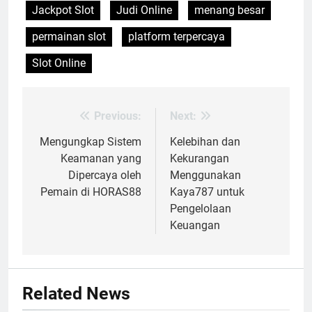
Jackpot Slot
Judi Online
menang besar
permainan slot
platform terpercaya
Slot Online
Previous:
Next:
Post
navigation
Mengungkap Sistem
Kelebihan dan
Keamanan yang
Kekurangan
Dipercaya oleh
Menggunakan
Pemain di HORAS88
Kaya787 untuk
Pengelolaan
Keuangan
Related News