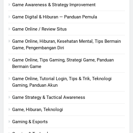
Game Awareness & Strategy Improvement
Game Digital & Hiburan — Panduan Pemula
Game Online / Review Situs
Game Online, Hiburan, Kesehatan Mental, Tips Bermain
Game, Pengembangan Diri
Game Online, Tips Gaming, Strategi Game, Panduan
Bermain Game
Game Online, Tutorial Login, Tips & Trik, Teknologi
Gaming, Panduan Akun
Game Strategy & Tactical Awareness
Game, Hiburan, Teknologi
Gaming & Esports