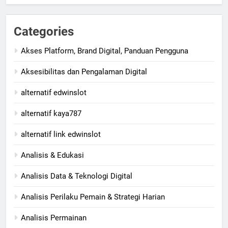
Categories
Akses Platform, Brand Digital, Panduan Pengguna
Aksesibilitas dan Pengalaman Digital
alternatif edwinslot
alternatif kaya787
alternatif link edwinslot
Analisis & Edukasi
Analisis Data & Teknologi Digital
Analisis Perilaku Pemain & Strategi Harian
Analisis Permainan