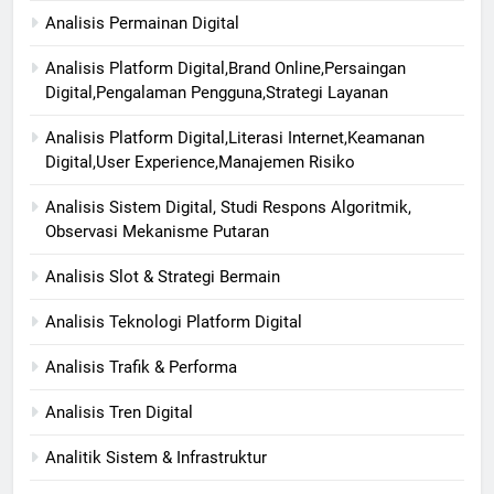
Analisis Permainan Digital
Analisis Platform Digital,Brand Online,Persaingan
Digital,Pengalaman Pengguna,Strategi Layanan
Analisis Platform Digital,Literasi Internet,Keamanan
Digital,User Experience,Manajemen Risiko
Analisis Sistem Digital, Studi Respons Algoritmik,
Observasi Mekanisme Putaran
Analisis Slot & Strategi Bermain
Analisis Teknologi Platform Digital
Analisis Trafik & Performa
Analisis Tren Digital
Analitik Sistem & Infrastruktur