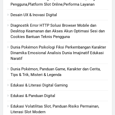
Pengguna,Platform Slot Online,Performa Layanan
Desain UX & Inovasi Digital
Diagnostik Error HTTP Solusi Browser Mobile dan
Desktop Keamanan dan Akses Akun Optimasi Sesi dan
Cookies Bantuan Teknis Pengguna
Dunia Pokémon Psikologi Fiksi Perkembangan Karakter
Dinamika Emosional Analisis Dunia Imajinatif Edukasi
Naratif
Dunia Pokémon, Panduan Game, Karakter dan Cerita,
Tips & Trik, Misteri & Legenda
Edukasi & Literasi Digital Gaming
Edukasi & Panduan Digital
Edukasi Volatilitas Slot, Panduan Risiko Permainan,
Literasi Slot Modern