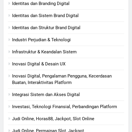
Identitas dan Branding Digital
Identitas dan Sistem Brand Digital
Identitas dan Struktur Brand Digital
Industri Perjudian & Teknologi
Infrastruktur & Keandalan Sistem
Inovasi Digital & Desain UX
Inovasi Digital, Pengalaman Pengguna, Kecerdasan
Buatan, Interaktivitas Platform
Integrasi Sistem dan Akses Digital
Investasi, Teknologi Finansial, Perbandingan Platform
Judi Online, Horas88, Jackpot, Slot Online
Judi Online, Permainan Slot, Jackpot