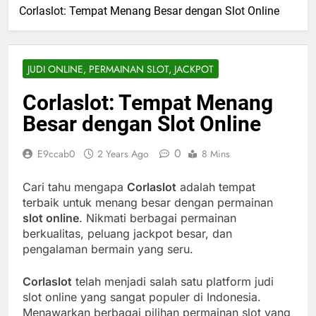
Corlaslot: Tempat Menang Besar dengan Slot Online
JUDI ONLINE, PERMAINAN SLOT, JACKPOT
Corlaslot: Tempat Menang
Besar dengan Slot Online
0
E9ccab0
2 Years Ago
8 Mins
Cari tahu mengapa
Corlaslot
adalah tempat
terbaik untuk menang besar dengan permainan
slot online
. Nikmati berbagai permainan
berkualitas, peluang jackpot besar, dan
pengalaman bermain yang seru.
Corlaslot
telah menjadi salah satu platform judi
slot online yang sangat populer di Indonesia.
Menawarkan berbagai pilihan permainan slot yang