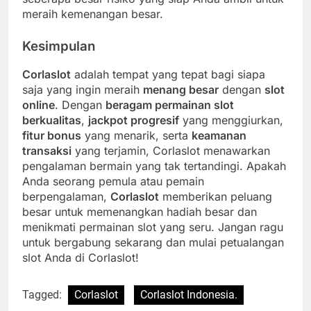
meraih kemenangan besar.
Kesimpulan
Corlaslot
adalah tempat yang tepat bagi siapa
saja yang ingin meraih
menang besar
dengan
slot
online
. Dengan
beragam permainan slot
berkualitas
,
jackpot progresif
yang menggiurkan,
fitur bonus
yang menarik, serta
keamanan
transaksi
yang terjamin, Corlaslot menawarkan
pengalaman bermain yang tak tertandingi. Apakah
Anda seorang pemula atau pemain
berpengalaman,
Corlaslot
memberikan peluang
besar untuk memenangkan hadiah besar dan
menikmati permainan slot yang seru. Jangan ragu
untuk bergabung sekarang dan mulai petualangan
slot Anda di Corlaslot!
Tagged:
Corlaslot
Corlaslot Indonesia.