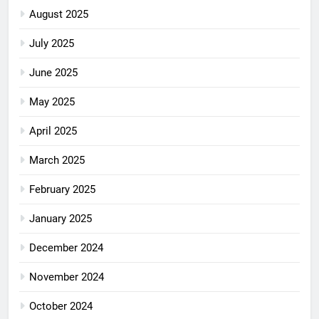
August 2025
July 2025
June 2025
May 2025
April 2025
March 2025
February 2025
January 2025
December 2024
November 2024
October 2024