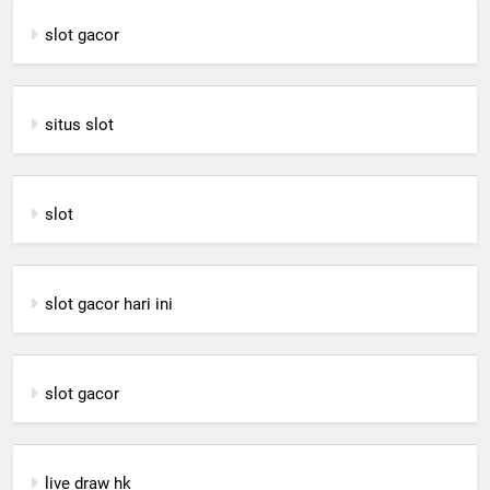
slot gacor
situs slot
slot
slot gacor hari ini
slot gacor
live draw hk