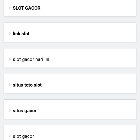
SLOT GACOR
link slot
slot gacor hari ini
situs toto slot
situs gacor
slot gacor