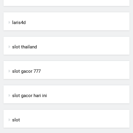
laris4d
slot thailand
slot gacor 777
slot gacor hari ini
slot