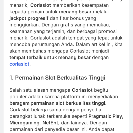
menarik,
Corlaslot
memberikan kesempatan
kepada pemain untuk
menang besar
melalui
jackpot progresif
dan fitur bonus yang
menggiurkan. Dengan grafis yang memukau,
keamanan yang terjamin, dan berbagai promosi
menarik, Corlaslot adalah tempat yang tepat untuk
mencoba peruntungan Anda. Dalam artikel ini, kita
akan membahas mengapa Corlaslot menjadi
tempat terbaik untuk menang besar
dengan
corlaslot
.
1.
Permainan Slot Berkualitas Tinggi
Salah satu alasan mengapa
Corlaslot
begitu
populer adalah karena platform ini menyediakan
beragam permainan slot berkualitas tinggi
.
Corlaslot bekerja sama dengan penyedia
perangkat lunak terkemuka seperti
Pragmatic Play
,
Microgaming
,
NetEnt
, dan lainnya. Dengan
permainan dari penyedia besar ini, Anda dapat