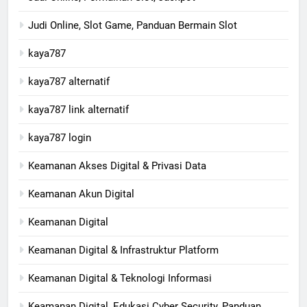
Judi Online, Slot Game, Panduan Bermain Slot
kaya787
kaya787 alternatif
kaya787 link alternatif
kaya787 login
Keamanan Akses Digital & Privasi Data
Keamanan Akun Digital
Keamanan Digital
Keamanan Digital & Infrastruktur Platform
Keamanan Digital & Teknologi Informasi
Keamanan Digital, Edukasi Cyber Security, Panduan