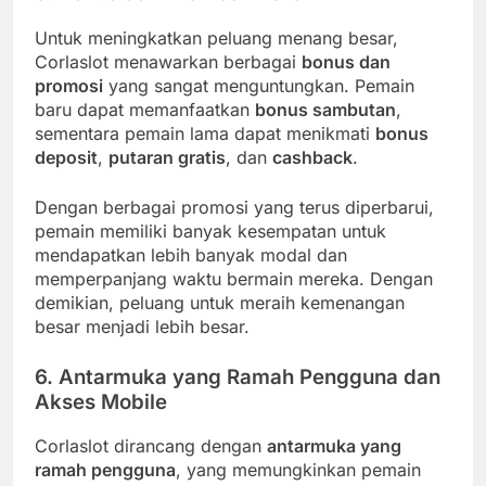
Untuk meningkatkan peluang menang besar,
Corlaslot menawarkan berbagai
bonus dan
promosi
yang sangat menguntungkan. Pemain
baru dapat memanfaatkan
bonus sambutan
,
sementara pemain lama dapat menikmati
bonus
deposit
,
putaran gratis
, dan
cashback
.
Dengan berbagai promosi yang terus diperbarui,
pemain memiliki banyak kesempatan untuk
mendapatkan lebih banyak modal dan
memperpanjang waktu bermain mereka. Dengan
demikian, peluang untuk meraih kemenangan
besar menjadi lebih besar.
6.
Antarmuka yang Ramah Pengguna dan
Akses Mobile
Corlaslot dirancang dengan
antarmuka yang
ramah pengguna
, yang memungkinkan pemain