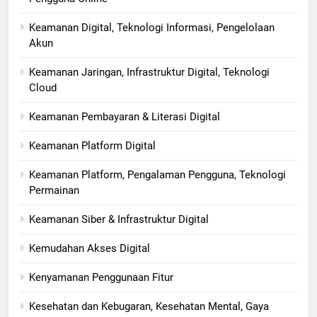
Keamanan Digital, Teknologi Informasi, Pengelolaan
Akun
Keamanan Jaringan, Infrastruktur Digital, Teknologi
Cloud
Keamanan Pembayaran & Literasi Digital
Keamanan Platform Digital
Keamanan Platform, Pengalaman Pengguna, Teknologi
Permainan
Keamanan Siber & Infrastruktur Digital
Kemudahan Akses Digital
Kenyamanan Penggunaan Fitur
Kesehatan dan Kebugaran, Kesehatan Mental, Gaya