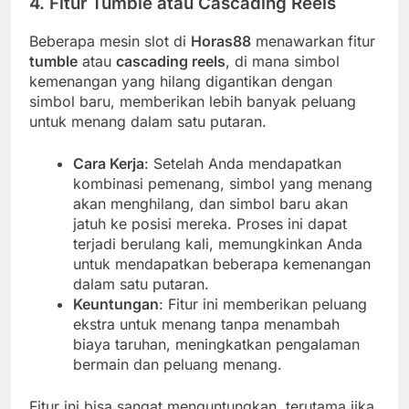
4.
Fitur Tumble atau Cascading Reels
Beberapa mesin slot di
Horas88
menawarkan fitur
tumble
atau
cascading reels
, di mana simbol
kemenangan yang hilang digantikan dengan
simbol baru, memberikan lebih banyak peluang
untuk menang dalam satu putaran.
Cara Kerja
: Setelah Anda mendapatkan
kombinasi pemenang, simbol yang menang
akan menghilang, dan simbol baru akan
jatuh ke posisi mereka. Proses ini dapat
terjadi berulang kali, memungkinkan Anda
untuk mendapatkan beberapa kemenangan
dalam satu putaran.
Keuntungan
: Fitur ini memberikan peluang
ekstra untuk menang tanpa menambah
biaya taruhan, meningkatkan pengalaman
bermain dan peluang menang.
Fitur ini bisa sangat menguntungkan, terutama jika