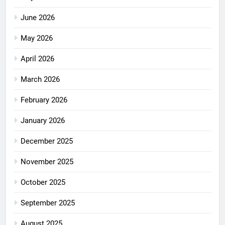
June 2026
May 2026
April 2026
March 2026
February 2026
January 2026
December 2025
November 2025
October 2025
September 2025
August 2025