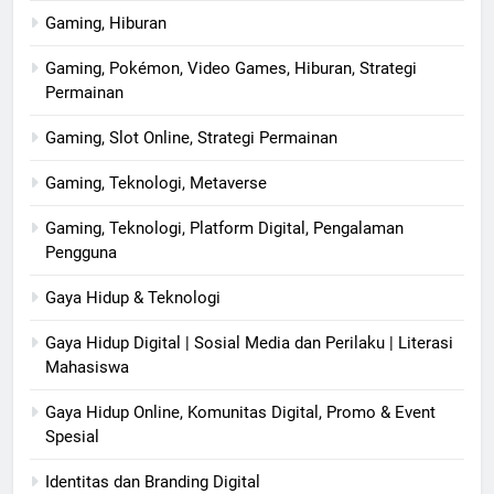
Gaming, Hiburan
Gaming, Pokémon, Video Games, Hiburan, Strategi
Permainan
Gaming, Slot Online, Strategi Permainan
Gaming, Teknologi, Metaverse
Gaming, Teknologi, Platform Digital, Pengalaman
Pengguna
Gaya Hidup & Teknologi
Gaya Hidup Digital | Sosial Media dan Perilaku | Literasi
Mahasiswa
Gaya Hidup Online, Komunitas Digital, Promo & Event
Spesial
Identitas dan Branding Digital