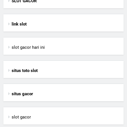
SLOT GACOR
link slot
slot gacor hari ini
situs toto slot
situs gacor
slot gacor