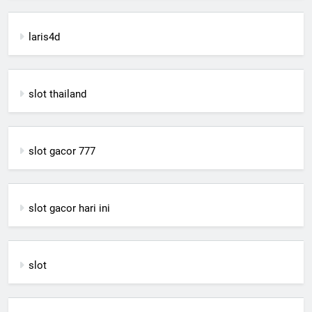
laris4d
slot thailand
slot gacor 777
slot gacor hari ini
slot