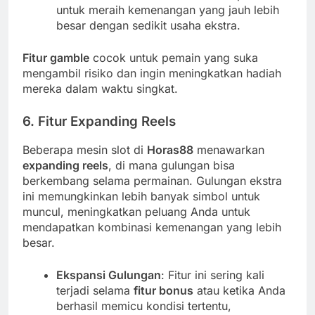
untuk meraih kemenangan yang jauh lebih
besar dengan sedikit usaha ekstra.
Fitur gamble
cocok untuk pemain yang suka
mengambil risiko dan ingin meningkatkan hadiah
mereka dalam waktu singkat.
6.
Fitur Expanding Reels
Beberapa mesin slot di
Horas88
menawarkan
expanding reels
, di mana gulungan bisa
berkembang selama permainan. Gulungan ekstra
ini memungkinkan lebih banyak simbol untuk
muncul, meningkatkan peluang Anda untuk
mendapatkan kombinasi kemenangan yang lebih
besar.
Ekspansi Gulungan
: Fitur ini sering kali
terjadi selama
fitur bonus
atau ketika Anda
berhasil memicu kondisi tertentu,