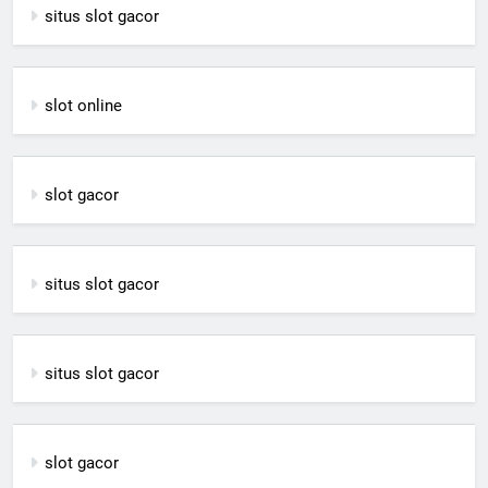
situs slot gacor
slot online
slot gacor
situs slot gacor
situs slot gacor
slot gacor