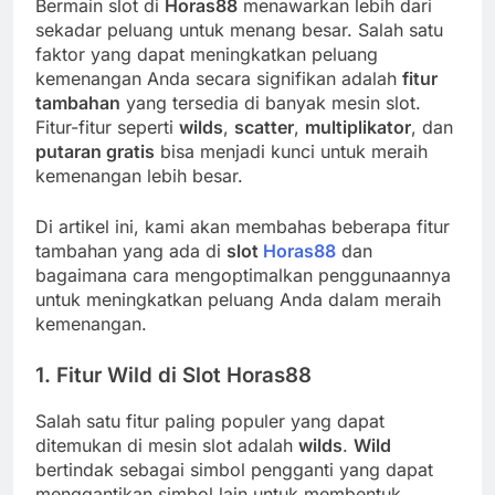
Bermain slot di
Horas88
menawarkan lebih dari
sekadar peluang untuk menang besar. Salah satu
faktor yang dapat meningkatkan peluang
kemenangan Anda secara signifikan adalah
fitur
tambahan
yang tersedia di banyak mesin slot.
Fitur-fitur seperti
wilds
,
scatter
,
multiplikator
, dan
putaran gratis
bisa menjadi kunci untuk meraih
kemenangan lebih besar.
Di artikel ini, kami akan membahas beberapa fitur
tambahan yang ada di
slot
Horas88
dan
bagaimana cara mengoptimalkan penggunaannya
untuk meningkatkan peluang Anda dalam meraih
kemenangan.
1.
Fitur Wild di Slot Horas88
Salah satu fitur paling populer yang dapat
ditemukan di mesin slot adalah
wilds
.
Wild
bertindak sebagai simbol pengganti yang dapat
menggantikan simbol lain untuk membentuk