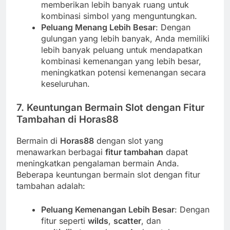
memberikan lebih banyak ruang untuk
kombinasi simbol yang menguntungkan.
Peluang Menang Lebih Besar
: Dengan
gulungan yang lebih banyak, Anda memiliki
lebih banyak peluang untuk mendapatkan
kombinasi kemenangan yang lebih besar,
meningkatkan potensi kemenangan secara
keseluruhan.
7.
Keuntungan Bermain Slot dengan Fitur
Tambahan di Horas88
Bermain di
Horas88
dengan slot yang
menawarkan berbagai
fitur tambahan
dapat
meningkatkan pengalaman bermain Anda.
Beberapa keuntungan bermain slot dengan fitur
tambahan adalah:
Peluang Kemenangan Lebih Besar
: Dengan
fitur seperti
wilds
,
scatter
, dan