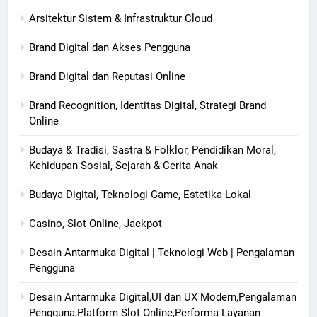
Arsitektur Sistem & Infrastruktur Cloud
Brand Digital dan Akses Pengguna
Brand Digital dan Reputasi Online
Brand Recognition, Identitas Digital, Strategi Brand
Online
Budaya & Tradisi, Sastra & Folklor, Pendidikan Moral,
Kehidupan Sosial, Sejarah & Cerita Anak
Budaya Digital, Teknologi Game, Estetika Lokal
Casino, Slot Online, Jackpot
Desain Antarmuka Digital | Teknologi Web | Pengalaman
Pengguna
Desain Antarmuka Digital,UI dan UX Modern,Pengalaman
Pengguna,Platform Slot Online,Performa Layanan