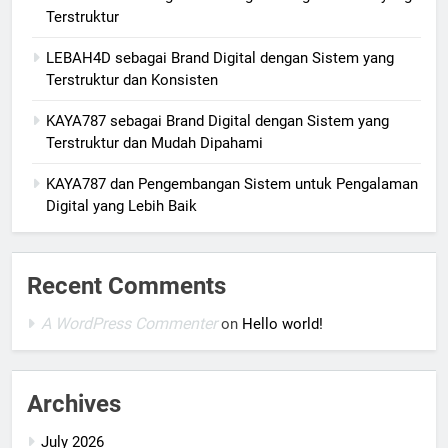
Terstruktur
LEBAH4D sebagai Brand Digital dengan Sistem yang
Terstruktur dan Konsisten
KAYA787 sebagai Brand Digital dengan Sistem yang
Terstruktur dan Mudah Dipahami
KAYA787 dan Pengembangan Sistem untuk Pengalaman
Digital yang Lebih Baik
Recent Comments
A WordPress Commenter
on
Hello world!
Archives
July 2026