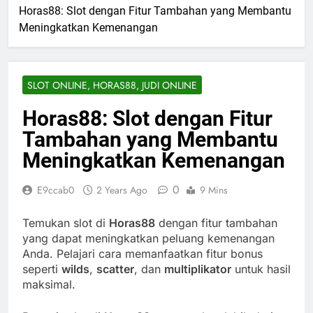
Horas88: Slot dengan Fitur Tambahan yang Membantu
Meningkatkan Kemenangan
SLOT ONLINE, HORAS88, JUDI ONLINE
Horas88: Slot dengan Fitur
Tambahan yang Membantu
Meningkatkan Kemenangan
0
E9ccab0
2 Years Ago
9 Mins
Temukan slot di
Horas88
dengan fitur tambahan
yang dapat meningkatkan peluang kemenangan
Anda. Pelajari cara memanfaatkan fitur bonus
seperti
wilds
,
scatter
, dan
multiplikator
untuk hasil
maksimal.