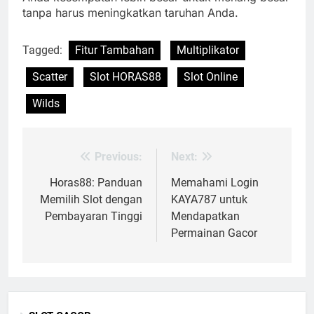
tanpa harus meningkatkan taruhan Anda.
Tagged:
Fitur Tambahan
Multiplikator
Scatter
Slot HORAS88
Slot Online
Wilds
Previous:
Next:
Post
navigation
Horas88: Panduan
Memahami Login
Memilih Slot dengan
KAYA787 untuk
Pembayaran Tinggi
Mendapatkan
Permainan Gacor