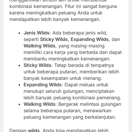
kombinasi kemenangan. Fitur ini sangat berguna
karena meningkatkan peluang Anda untuk
mendapatkan lebih banyak kemenangan.
Jenis Wilds
: Ada beberapa jenis wild,
seperti
Sticky Wilds
,
Expanding Wilds
, dan
Walking Wilds
, yang masing-masing
memiliki cara kerja yang berbeda dan dapat
membantu meningkatkan kemenangan.
Sticky Wilds
: Tetap berada di tempatnya
untuk beberapa putaran, memberikan lebih
banyak kesempatan untuk menang.
Expanding Wilds
: Dapat meluas untuk
menutupi seluruh gulungan, menciptakan
lebih banyak peluang kombinasi pemenang.
Walking Wilds
: Bergerak melintasi gulungan
selama beberapa putaran, menawarkan
peluang kemenangan yang berkelanjutan.
Dengan
wilds
, Anda bisa mendapatkan lebih