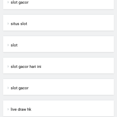
slot gacor
situs slot
slot
slot gacor hari ini
slot gacor
live draw hk