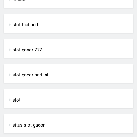
slot thailand
slot gacor 777
slot gacor hari ini
slot
situs slot gacor