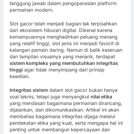
tanggung jawab dalam pengoperasian platform
permainan modern.
Slot gacor telah menjadi bagian tak terpisahkan
dari ekosistem hiburan digital. Dikenal karena
kemampuannya menghadirkan peluang menang
yang relatif tinggi, slot jenis ini menjadi favorit di
kalangan pemain daring. Namun di balik keseruan
dan tampilan visualnya yang menarik, terdapat
sistem kompleks yang membutuhkan integritas
tinggi
agar tidak menyimpang dari prinsip
keadilan.
Integritas sistem
dalam slot gacor bukan hanya
soal teknis, tetapi juga menyangkut
nilai etika
yang mendasari bagaimana permainan dirancang,
dijalankan, dan dikomunikasikan. Artikel ini akan
membahas bagaimana integritas dijaga melalui
pendekatan etika yang kuat, serta mengapa hal ini
penting untuk membangun kepercayaan dan