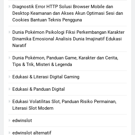
Diagnostik Error HTTP Solusi Browser Mobile dan
Desktop Keamanan dan Akses Akun Optimasi Sesi dan
Cookies Bantuan Teknis Pengguna
Dunia Pokémon Psikologi Fiksi Perkembangan Karakter
Dinamika Emosional Analisis Dunia Imajinatif Edukasi
Naratif
Dunia Pokémon, Panduan Game, Karakter dan Cerita,
Tips & Trik, Misteri & Legenda
Edukasi & Literasi Digital Gaming
Edukasi & Panduan Digital
Edukasi Volatilitas Slot, Panduan Risiko Permainan,
Literasi Slot Modern
edwinslot
edwinslot alternatif