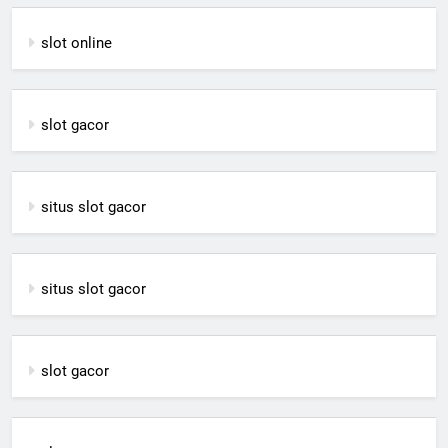
slot online
slot gacor
situs slot gacor
situs slot gacor
slot gacor