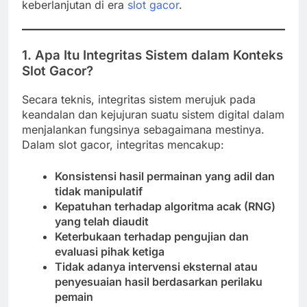
keberlanjutan di era
slot gacor
.
1. Apa Itu Integritas Sistem dalam Konteks
Slot Gacor?
Secara teknis, integritas sistem merujuk pada
keandalan dan kejujuran suatu sistem digital dalam
menjalankan fungsinya sebagaimana mestinya.
Dalam slot gacor, integritas mencakup:
Konsistensi hasil permainan yang adil dan
tidak manipulatif
Kepatuhan terhadap algoritma acak (RNG)
yang telah diaudit
Keterbukaan terhadap pengujian dan
evaluasi pihak ketiga
Tidak adanya intervensi eksternal atau
penyesuaian hasil berdasarkan perilaku
pemain