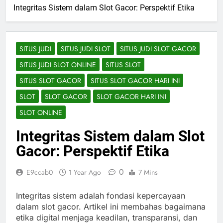
Integritas Sistem dalam Slot Gacor: Perspektif Etika
SITUS JUDI
SITUS JUDI SLOT
SITUS JUDI SLOT GACOR
SITUS JUDI SLOT ONLINE
SITUS SLOT
SITUS SLOT GACOR
SITUS SLOT GACOR HARI INI
SLOT
SLOT GACOR
SLOT GACOR HARI INI
SLOT ONLINE
Integritas Sistem dalam Slot
Gacor: Perspektif Etika
0
E9ccab0
1 Year Ago
7 Mins
Integritas sistem adalah fondasi kepercayaan
dalam slot gacor. Artikel ini membahas bagaimana
etika digital menjaga keadilan, transparansi, dan