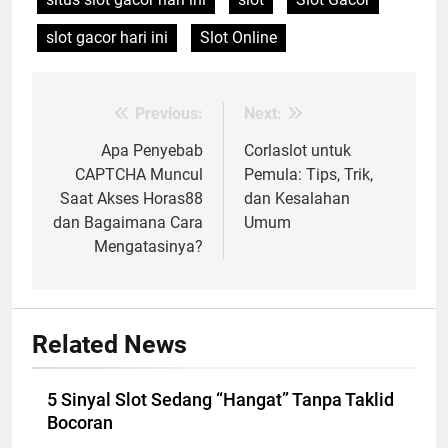
slot gacor hari ini
Slot Online
Previous:
Next:
Post
navigation
Apa Penyebab
Corlaslot untuk
CAPTCHA Muncul
Pemula: Tips, Trik,
Saat Akses Horas88
dan Kesalahan
dan Bagaimana Cara
Umum
Mengatasinya?
Related News
5 Sinyal Slot Sedang “Hangat” Tanpa Taklid
Bocoran