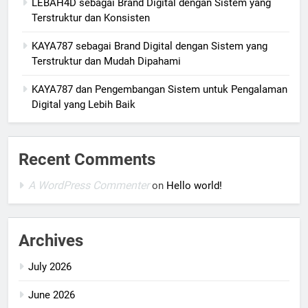
LEBAH4D sebagai Brand Digital dengan Sistem yang
Terstruktur dan Konsisten
KAYA787 sebagai Brand Digital dengan Sistem yang
Terstruktur dan Mudah Dipahami
KAYA787 dan Pengembangan Sistem untuk Pengalaman
Digital yang Lebih Baik
Recent Comments
A WordPress Commenter
on
Hello world!
Archives
July 2026
June 2026