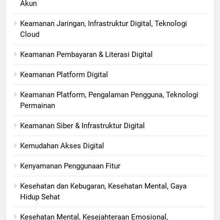
Akun
Keamanan Jaringan, Infrastruktur Digital, Teknologi
Cloud
Keamanan Pembayaran & Literasi Digital
Keamanan Platform Digital
Keamanan Platform, Pengalaman Pengguna, Teknologi
Permainan
Keamanan Siber & Infrastruktur Digital
Kemudahan Akses Digital
Kenyamanan Penggunaan Fitur
Kesehatan dan Kebugaran, Kesehatan Mental, Gaya
Hidup Sehat
Kesehatan Mental, Kesejahteraan Emosional,