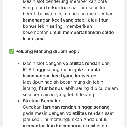
Mesin slot cenderung memberikan pola
yang lebih
terkontrol
saat jam sepi. Ini
berarti bahwa mesin mungkin memberikan
kemenangan kecil yang stabil
atau
fitur
bonus
lebih sering, memberikan
kesempatan untuk
mempertahankan saldo
lebih lama
.
Peluang Menang di Jam Sepi:
Mesin slot dengan
volatilitas rendah
dan
RTP tinggi
sering menunjukkan
pola
kemenangan kecil yang konsisten
.
Meskipun hadiah besar mungkin lebih
jarang,
fitur bonus
lebih sering dipicu dalam
sesi permainan yang lebih tenang.
Strategi Bermain:
Gunakan
taruhan rendah hingga sedang
pada mesin dengan
volatilitas rendah
saat
jam sepi. Ini memungkinkan Anda untuk
memanfaatkan kemenangan kecil
yang