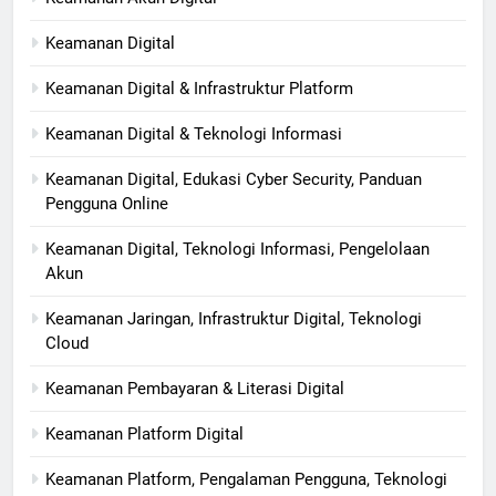
Keamanan Digital
Keamanan Digital & Infrastruktur Platform
Keamanan Digital & Teknologi Informasi
Keamanan Digital, Edukasi Cyber Security, Panduan
Pengguna Online
Keamanan Digital, Teknologi Informasi, Pengelolaan
Akun
Keamanan Jaringan, Infrastruktur Digital, Teknologi
Cloud
Keamanan Pembayaran & Literasi Digital
Keamanan Platform Digital
Keamanan Platform, Pengalaman Pengguna, Teknologi