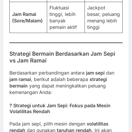
Fluktuasi
Jackpot
Jam Ramai
tinggi, lebih
besar, peluang
(Sore/Malam)
banyak
menang lebih
pemain aktif
tinggi
Strategi Bermain Berdasarkan Jam Sepi
vs Jam Ramai
Berdasarkan perbandingan antara
jam sepi
dan
jam ramai
, berikut adalah beberapa
strategi
bermain
yang dapat meningkatkan peluang
kemenangan Anda:
?
Strategi untuk Jam Sepi: Fokus pada Mesin
Volatilitas Rendah
Pada jam sepi, pilih mesin dengan
volatilitas
rendah
dan gunakan
taruhan rendah
. Ini akan