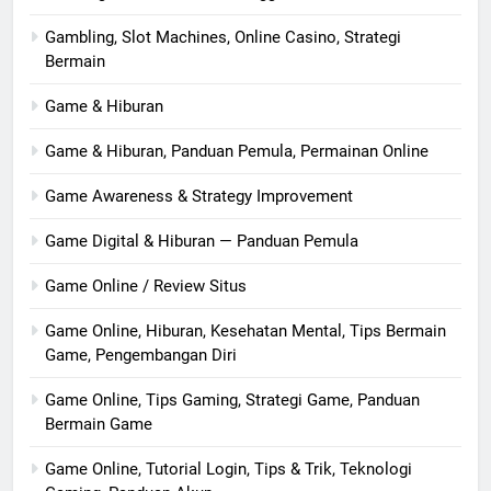
Gambling, Slot Machines, Online Casino, Strategi
Bermain
Game & Hiburan
Game & Hiburan, Panduan Pemula, Permainan Online
Game Awareness & Strategy Improvement
Game Digital & Hiburan — Panduan Pemula
Game Online / Review Situs
Game Online, Hiburan, Kesehatan Mental, Tips Bermain
Game, Pengembangan Diri
Game Online, Tips Gaming, Strategi Game, Panduan
Bermain Game
Game Online, Tutorial Login, Tips & Trik, Teknologi