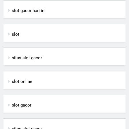
slot gacor hari ini
slot
situs slot gacor
slot online
slot gacor
situs slot gacor