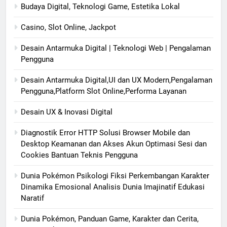
Budaya Digital, Teknologi Game, Estetika Lokal
Casino, Slot Online, Jackpot
Desain Antarmuka Digital | Teknologi Web | Pengalaman
Pengguna
Desain Antarmuka Digital,UI dan UX Modern,Pengalaman
Pengguna,Platform Slot Online,Performa Layanan
Desain UX & Inovasi Digital
Diagnostik Error HTTP Solusi Browser Mobile dan
Desktop Keamanan dan Akses Akun Optimasi Sesi dan
Cookies Bantuan Teknis Pengguna
Dunia Pokémon Psikologi Fiksi Perkembangan Karakter
Dinamika Emosional Analisis Dunia Imajinatif Edukasi
Naratif
Dunia Pokémon, Panduan Game, Karakter dan Cerita,