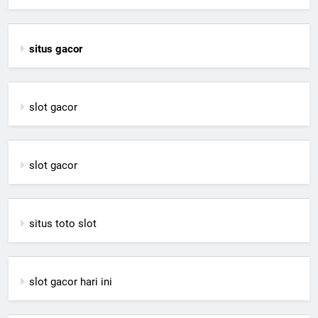
situs gacor
slot gacor
slot gacor
situs toto slot
slot gacor hari ini