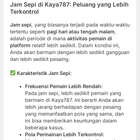
Jam Sepi di Kaya787: Peluang yang Lebih
Terkontrol
Jam sepi
, yang biasanya terjadi pada waktu-waktu
tertentu seperti
pagi hari atau tengah malam
,
adalah periode di mana
aktivitas pemain di
platform
relatif lebih sedikit. Dalam kondisi ini,
Anda akan bermain dengan lebih sedikit gangguan
dan lebih sedikit pesaing.
Karakteristik Jam Sepi:
Frekuensi Pemain Lebih Rendah:
Pada jam sepi, lebih sedikit pemain yang
bermain di Kaya787. Ini berarti Anda akan
lebih jarang berhadapan dengan pesaing
yang memanfaatkan pola yang sama, dan
ini bisa memberikan keuntungan dalam
beberapa kasus.
Pola Permainan Lebih Terkontrol: