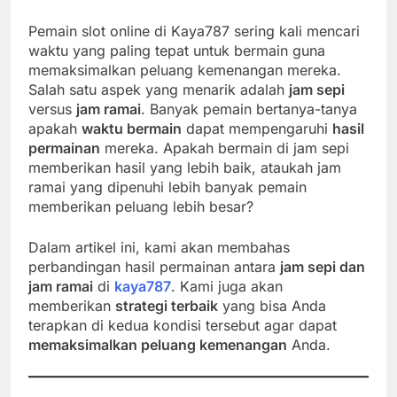
Pemain slot online di Kaya787 sering kali mencari
waktu yang paling tepat untuk bermain guna
memaksimalkan peluang kemenangan mereka.
Salah satu aspek yang menarik adalah
jam sepi
versus
jam ramai
. Banyak pemain bertanya-tanya
apakah
waktu bermain
dapat mempengaruhi
hasil
permainan
mereka. Apakah bermain di jam sepi
memberikan hasil yang lebih baik, ataukah jam
ramai yang dipenuhi lebih banyak pemain
memberikan peluang lebih besar?
Dalam artikel ini, kami akan membahas
perbandingan hasil permainan antara
jam sepi dan
jam ramai
di
kaya787
. Kami juga akan
memberikan
strategi terbaik
yang bisa Anda
terapkan di kedua kondisi tersebut agar dapat
memaksimalkan peluang kemenangan
Anda.