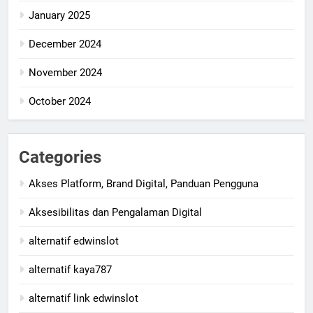
January 2025
December 2024
November 2024
October 2024
Categories
Akses Platform, Brand Digital, Panduan Pengguna
Aksesibilitas dan Pengalaman Digital
alternatif edwinslot
alternatif kaya787
alternatif link edwinslot