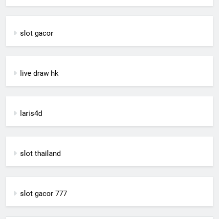
slot gacor
live draw hk
laris4d
slot thailand
slot gacor 777