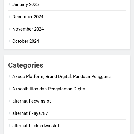
January 2025
December 2024
November 2024
October 2024
Categories
Akses Platform, Brand Digital, Panduan Pengguna
Aksesibilitas dan Pengalaman Digital
alternatif edwinslot
alternatif kaya787
alternatif link edwinslot