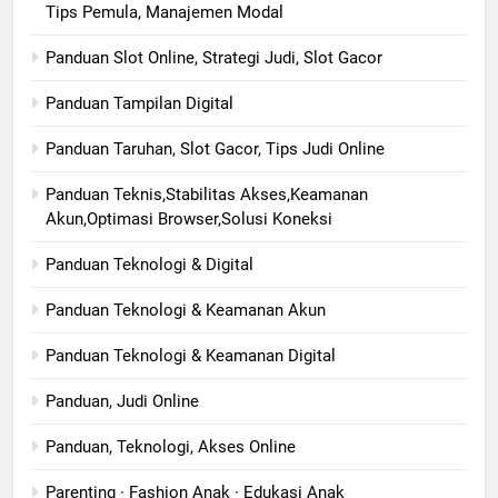
Tips Pemula, Manajemen Modal
Panduan Slot Online, Strategi Judi, Slot Gacor
Panduan Tampilan Digital
Panduan Taruhan, Slot Gacor, Tips Judi Online
Panduan Teknis,Stabilitas Akses,Keamanan
Akun,Optimasi Browser,Solusi Koneksi
Panduan Teknologi & Digital
Panduan Teknologi & Keamanan Akun
Panduan Teknologi & Keamanan Digital
Panduan, Judi Online
Panduan, Teknologi, Akses Online
Parenting · Fashion Anak · Edukasi Anak