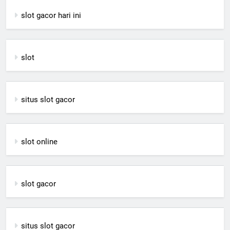
slot gacor hari ini
slot
situs slot gacor
slot online
slot gacor
situs slot gacor