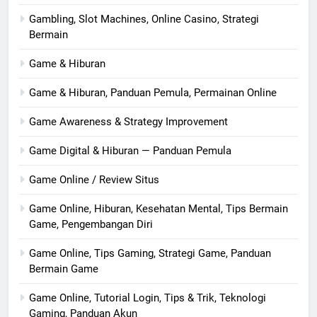
Gambling, Slot Machines, Online Casino, Strategi
Bermain
Game & Hiburan
Game & Hiburan, Panduan Pemula, Permainan Online
Game Awareness & Strategy Improvement
Game Digital & Hiburan — Panduan Pemula
Game Online / Review Situs
Game Online, Hiburan, Kesehatan Mental, Tips Bermain
Game, Pengembangan Diri
Game Online, Tips Gaming, Strategi Game, Panduan
Bermain Game
Game Online, Tutorial Login, Tips & Trik, Teknologi
Gaming, Panduan Akun