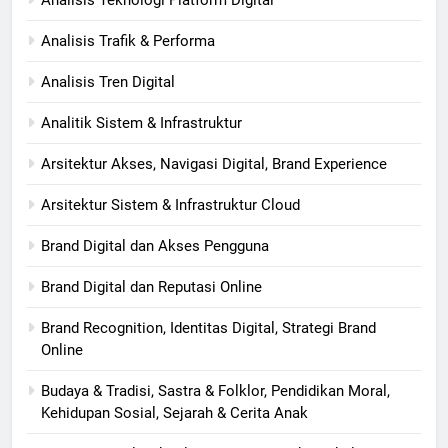
Analisis Teknologi Platform Digital
Analisis Trafik & Performa
Analisis Tren Digital
Analitik Sistem & Infrastruktur
Arsitektur Akses, Navigasi Digital, Brand Experience
Arsitektur Sistem & Infrastruktur Cloud
Brand Digital dan Akses Pengguna
Brand Digital dan Reputasi Online
Brand Recognition, Identitas Digital, Strategi Brand
Online
Budaya & Tradisi, Sastra & Folklor, Pendidikan Moral,
Kehidupan Sosial, Sejarah & Cerita Anak