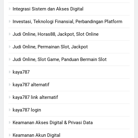
Integrasi Sistem dan Akses Digital
Investasi, Teknologi Finansial, Perbandingan Platform
Judi Online, Horas88, Jackpot, Slot Online
Judi Online, Permainan Slot, Jackpot
Judi Online, Slot Game, Panduan Bermain Slot
kaya787
kaya787 alternatif
kaya787 link alternatif
kaya787 login
Keamanan Akses Digital & Privasi Data
Keamanan Akun Digital