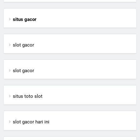
situs gacor
slot gacor
slot gacor
situs toto slot
slot gacor hari ini