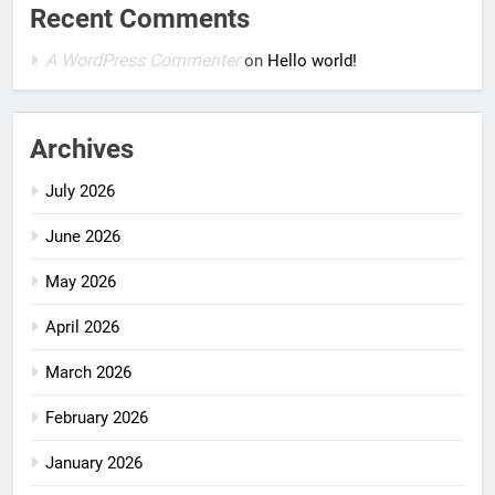
Recent Comments
A WordPress Commenter
on
Hello world!
Archives
July 2026
June 2026
May 2026
April 2026
March 2026
February 2026
January 2026