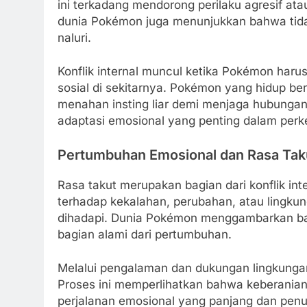
ini terkadang mendorong perilaku agresif at
dunia Pokémon juga menunjukkan bahwa tid
naluri.
Konflik internal muncul ketika Pokémon har
sosial di sekitarnya. Pokémon yang hidup b
menahan insting liar demi menjaga hubungan
adaptasi emosional yang penting dalam pe
Pertumbuhan Emosional dan Rasa Tak
Rasa takut merupakan bagian dari konflik in
terhadap kekalahan, perubahan, atau lingku
dihadapi. Dunia Pokémon menggambarkan ba
bagian alami dari pertumbuhan.
Melalui pengalaman dan dukungan lingkungan
Proses ini memperlihatkan bahwa keberanian 
perjalanan emosional yang panjang dan penu