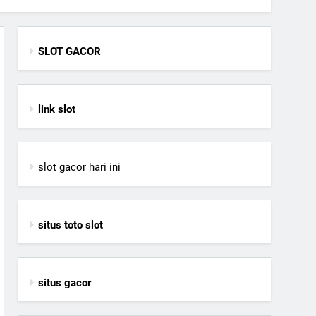
SLOT GACOR
link slot
slot gacor hari ini
situs toto slot
situs gacor