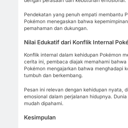
dengan perasaan dan kebutuhan emosional.
Pendekatan yang penuh empati membantu Pok
Pokémon menegaskan bahwa kepemimpinan yan
pemahaman dan dukungan.
Nilai Edukatif dari Konflik Internal Po
Konflik internal dalam kehidupan Pokémon mem
cerita ini, pembaca diajak memahami bahwa s
Pokémon mengajarkan bahwa menghadapi konfl
tumbuh dan berkembang.
Pesan ini relevan dengan kehidupan nyata, d
emosional dalam perjalanan hidupnya. Dunia
mudah dipahami.
Kesimpulan