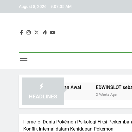
Skip
August 8, 2026
9:07:36 AM
to
content
MA
MAPS Loan
Berhenti di Halaman Awal
EDWINSLOT sebagai Brand Dig
3 Weeks Ago
HEADLINES
Home
Dunia Pokémon Psikologi Fiksi Perkembang
Konflik Internal dalam Kehidupan Pokémon