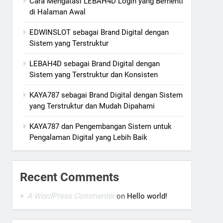
Cara Mengatasi LEBAH4D Login yang Berhenti
di Halaman Awal
EDWINSLOT sebagai Brand Digital dengan
Sistem yang Terstruktur
LEBAH4D sebagai Brand Digital dengan
Sistem yang Terstruktur dan Konsisten
KAYA787 sebagai Brand Digital dengan Sistem
yang Terstruktur dan Mudah Dipahami
KAYA787 dan Pengembangan Sistem untuk
Pengalaman Digital yang Lebih Baik
Recent Comments
A WordPress Commenter
on
Hello world!