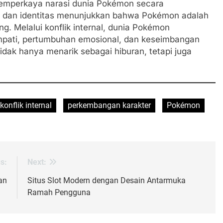
memperkaya narasi dunia Pokémon secara
si, dan identitas menunjukkan bahwa Pokémon adalah
. Melalui konflik internal, dunia Pokémon
pati, pertumbuhan emosional, dan keseimbangan
dak hanya menarik sebagai hiburan, tetapi juga
konflik internal
perkembangan karakter
Pokémon
s:
Next:
an
Situs Slot Modern dengan Desain Antarmuka
Ramah Pengguna