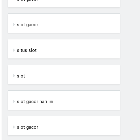
slot gacor
situs slot
slot
slot gacor hari ini
slot gacor