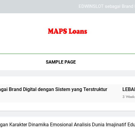
EDWINSLOT sebagai Brand Di
LEBAH4D sebagai Brand Digital dengan 
KAYA787 sebagai Brand Digital dengan Sistem
PS Loans
Cara Mengatasi LEBAH4D 
s Menyediakan Layanan Pinjaman Cepat Dengan Proses Mud
EDWINSLOT sebagai Brand Di
SAMPLE PAGE
LEBAH4D sebagai Brand Digital dengan 
KAYA787 sebagai Brand Digital dengan Sistem
ital dengan Sistem yang Terstruktur
LEBAH4D sebagai 
3 Weeks Ago
an Karakter Dinamika Emosional Analisis Dunia Imajinatif Edu