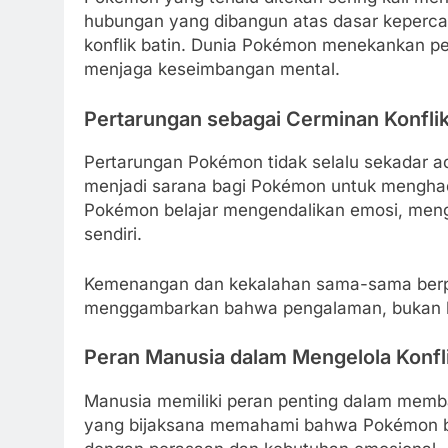
hubungan yang dibangun atas dasar keper
konflik batin. Dunia Pokémon menekankan pe
menjaga keseimbangan mental.
Pertarungan sebagai Cerminan Konflik
Pertarungan Pokémon tidak selalu sekadar a
menjadi sarana bagi Pokémon untuk menghadap
Pokémon belajar mengendalikan emosi, men
sendiri.
Kemenangan dan kekalahan sama-sama berpe
menggambarkan bahwa pengalaman, bukan ha
Peran Manusia dalam Mengelola Konfl
Manusia memiliki peran penting dalam memba
yang bijaksana memahami bahwa Pokémon buk