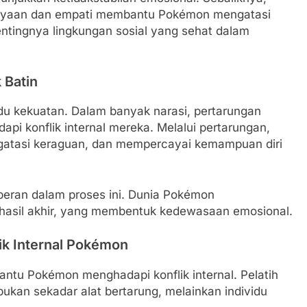
cayaan dan empati membantu Pokémon mengatasi
ntingnya lingkungan sosial yang sehat dalam
 Batin
du kekuatan. Dalam banyak narasi, pertarungan
i konflik internal mereka. Melalui pertarungan,
gatasi keraguan, dan mempercayai kemampuan diri
ran dalam proses ini. Dunia Pokémon
sil akhir, yang membentuk kedewasaan emosional.
ik Internal Pokémon
ntu Pokémon menghadapi konflik internal. Pelatih
an sekadar alat bertarung, melainkan individu