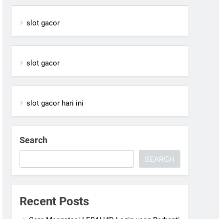
slot gacor
slot gacor
slot gacor hari ini
Search
SEARCH
Recent Posts