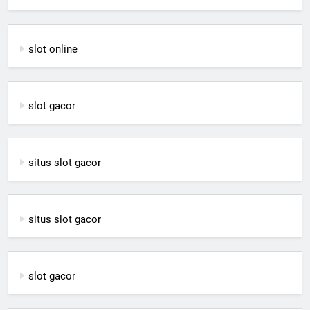
slot online
slot gacor
situs slot gacor
situs slot gacor
slot gacor