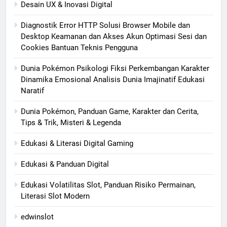
Desain UX & Inovasi Digital
Diagnostik Error HTTP Solusi Browser Mobile dan
Desktop Keamanan dan Akses Akun Optimasi Sesi dan
Cookies Bantuan Teknis Pengguna
Dunia Pokémon Psikologi Fiksi Perkembangan Karakter
Dinamika Emosional Analisis Dunia Imajinatif Edukasi
Naratif
Dunia Pokémon, Panduan Game, Karakter dan Cerita,
Tips & Trik, Misteri & Legenda
Edukasi & Literasi Digital Gaming
Edukasi & Panduan Digital
Edukasi Volatilitas Slot, Panduan Risiko Permainan,
Literasi Slot Modern
edwinslot