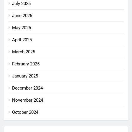
July 2025
June 2025
May 2025
April 2025
March 2025
February 2025
January 2025
December 2024
November 2024
October 2024