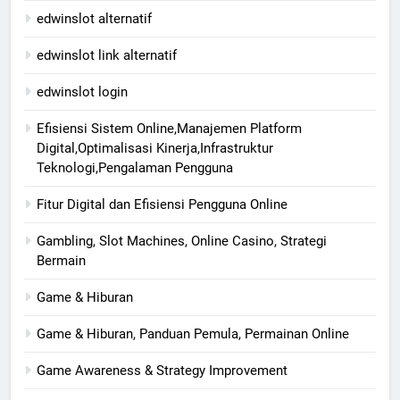
edwinslot alternatif
edwinslot link alternatif
edwinslot login
Efisiensi Sistem Online,Manajemen Platform
Digital,Optimalisasi Kinerja,Infrastruktur
Teknologi,Pengalaman Pengguna
Fitur Digital dan Efisiensi Pengguna Online
Gambling, Slot Machines, Online Casino, Strategi
Bermain
Game & Hiburan
Game & Hiburan, Panduan Pemula, Permainan Online
Game Awareness & Strategy Improvement