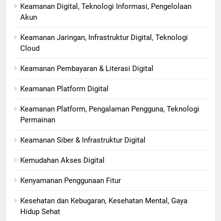
Keamanan Digital, Teknologi Informasi, Pengelolaan
Akun
Keamanan Jaringan, Infrastruktur Digital, Teknologi
Cloud
Keamanan Pembayaran & Literasi Digital
Keamanan Platform Digital
Keamanan Platform, Pengalaman Pengguna, Teknologi
Permainan
Keamanan Siber & Infrastruktur Digital
Kemudahan Akses Digital
Kenyamanan Penggunaan Fitur
Kesehatan dan Kebugaran, Kesehatan Mental, Gaya
Hidup Sehat