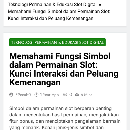
Teknologi Permainan & Edukasi Slot Digital
Memahami Fungsi Simbol dalam Permainan Slot:
Kunci Interaksi dan Peluang Kemenangan
TEKNOLOGI PERMAINAN & EDUKASI SLOT DIGITAL
Memahami Fungsi Simbol
dalam Permainan Slot:
Kunci Interaksi dan Peluang
Kemenangan
0
E9ccab0
1 Year Ago
6 Mins
Simbol dalam permainan slot berperan penting
dalam menentukan hasil permainan, mengaktifkan
fitur bonus, dan menciptakan pengalaman bermain
yang menarik. Kenali jenis-jenis simbol dan