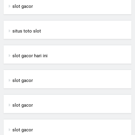
slot gacor
situs toto slot
slot gacor hari ini
slot gacor
slot gacor
slot gacor