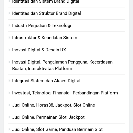
Identitas dan Sistem Brand Digital
Identitas dan Struktur Brand Digital
Industri Perjudian & Teknologi
Infrastruktur & Keandalan Sistem
Inovasi Digital & Desain UX
Inovasi Digital, Pengalaman Pengguna, Kecerdasan
Buatan, Interaktivitas Platform
Integrasi Sistem dan Akses Digital
Investasi, Teknologi Finansial, Perbandingan Platform
Judi Online, Horas88, Jackpot, Slot Online
Judi Online, Permainan Slot, Jackpot
Judi Online, Slot Game, Panduan Bermain Slot