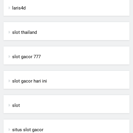
laris4d
slot thailand
slot gacor 777
slot gacor hari ini
slot
situs slot gacor