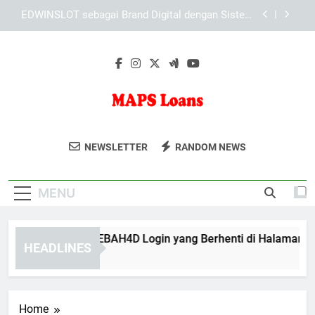
Skip
LEBAH4D sebagai Brand Digital dengan Sistem
to
yang Terstruktur dan Konsisten
content
KAYA787 sebagai Brand Digital dengan Sistem
yang Terstruktur dan Mudah Dipahami
Cara Mengatasi LEBAH4D Login yang Berhenti di
Halaman Awal
EDWINSLOT sebagai Brand Digital dengan Sistem
yang Terstruktur
MAPS Loans
MAPS Loans Menyediakan Layanan
LEBAH4D sebagai Brand Digital dengan Sistem
NEWSLETTER
RANDOM NEWS
yang Terstruktur dan Konsisten
Pinjaman Cepat Dengan Proses Mudah
KAYA787 sebagai Brand Digital dengan Sistem
Dan Bunga Rendah.
yang Terstruktur dan Mudah Dipahami
MENU
ra Mengatasi LEBAH4D Login yang Berhenti di Halaman Awal
HEADLINES
Week Ago
Home