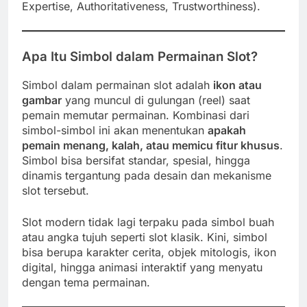
Expertise, Authoritativeness, Trustworthiness).
Apa Itu Simbol dalam Permainan Slot?
Simbol dalam permainan slot adalah
ikon atau
gambar
yang muncul di gulungan (reel) saat
pemain memutar permainan. Kombinasi dari
simbol-simbol ini akan menentukan
apakah
pemain menang, kalah, atau memicu fitur khusus
.
Simbol bisa bersifat standar, spesial, hingga
dinamis tergantung pada desain dan mekanisme
slot tersebut.
Slot modern tidak lagi terpaku pada simbol buah
atau angka tujuh seperti slot klasik. Kini, simbol
bisa berupa karakter cerita, objek mitologis, ikon
digital, hingga animasi interaktif yang menyatu
dengan tema permainan.