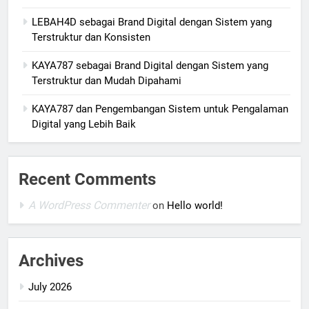
LEBAH4D sebagai Brand Digital dengan Sistem yang
Terstruktur dan Konsisten
KAYA787 sebagai Brand Digital dengan Sistem yang
Terstruktur dan Mudah Dipahami
KAYA787 dan Pengembangan Sistem untuk Pengalaman
Digital yang Lebih Baik
Recent Comments
A WordPress Commenter
on
Hello world!
Archives
July 2026