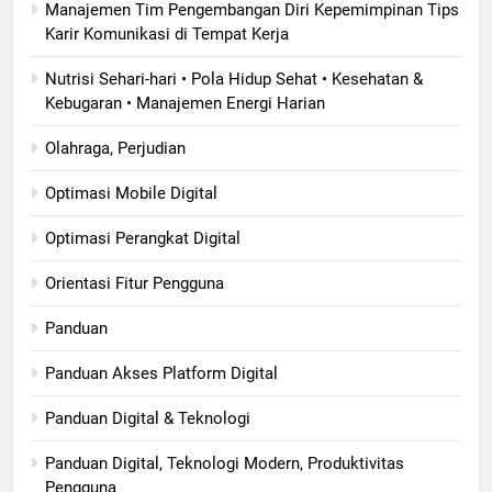
Manajemen Tim Pengembangan Diri Kepemimpinan Tips
Karir Komunikasi di Tempat Kerja
Nutrisi Sehari-hari • Pola Hidup Sehat • Kesehatan &
Kebugaran • Manajemen Energi Harian
Olahraga, Perjudian
Optimasi Mobile Digital
Optimasi Perangkat Digital
Orientasi Fitur Pengguna
Panduan
Panduan Akses Platform Digital
Panduan Digital & Teknologi
Panduan Digital, Teknologi Modern, Produktivitas
Pengguna