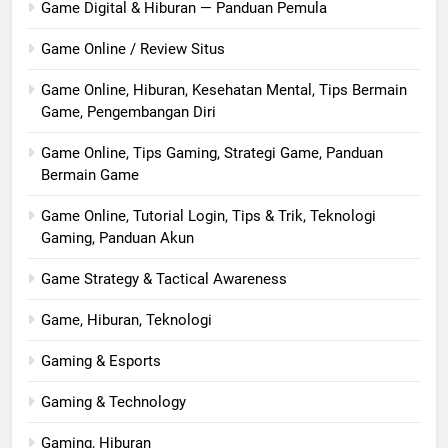
Game Digital & Hiburan — Panduan Pemula
Game Online / Review Situs
Game Online, Hiburan, Kesehatan Mental, Tips Bermain
Game, Pengembangan Diri
Game Online, Tips Gaming, Strategi Game, Panduan
Bermain Game
Game Online, Tutorial Login, Tips & Trik, Teknologi
Gaming, Panduan Akun
Game Strategy & Tactical Awareness
Game, Hiburan, Teknologi
Gaming & Esports
Gaming & Technology
Gaming, Hiburan