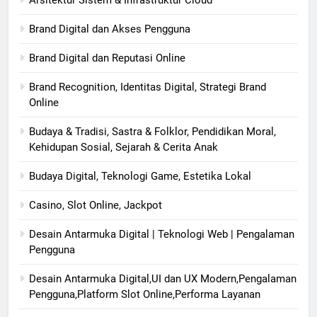
Brand Digital dan Akses Pengguna
Brand Digital dan Reputasi Online
Brand Recognition, Identitas Digital, Strategi Brand
Online
Budaya & Tradisi, Sastra & Folklor, Pendidikan Moral,
Kehidupan Sosial, Sejarah & Cerita Anak
Budaya Digital, Teknologi Game, Estetika Lokal
Casino, Slot Online, Jackpot
Desain Antarmuka Digital | Teknologi Web | Pengalaman
Pengguna
Desain Antarmuka Digital,UI dan UX Modern,Pengalaman
Pengguna,Platform Slot Online,Performa Layanan