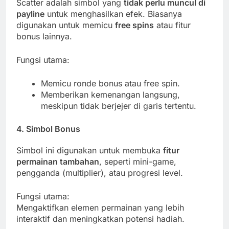
Scatter adalah simbol yang
tidak perlu muncul di
payline
untuk menghasilkan efek. Biasanya
digunakan untuk memicu
free spins
atau fitur
bonus lainnya.
Fungsi utama:
Memicu ronde bonus atau free spin.
Memberikan kemenangan langsung,
meskipun tidak berjejer di garis tertentu.
4.
Simbol Bonus
Simbol ini digunakan untuk membuka
fitur
permainan tambahan
, seperti mini-game,
pengganda (multiplier), atau progresi level.
Fungsi utama:
Mengaktifkan elemen permainan yang lebih
interaktif dan meningkatkan potensi hadiah.