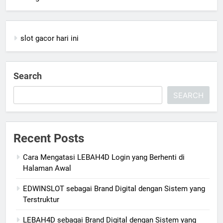
slot gacor hari ini
Search
SEARCH
Recent Posts
Cara Mengatasi LEBAH4D Login yang Berhenti di
Halaman Awal
EDWINSLOT sebagai Brand Digital dengan Sistem yang
Terstruktur
LEBAH4D sebagai Brand Digital dengan Sistem yang