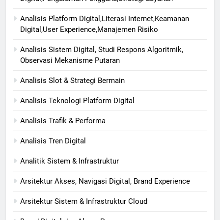
Analisis Platform Digital,Literasi Internet,Keamanan
Digital,User Experience,Manajemen Risiko
Analisis Sistem Digital, Studi Respons Algoritmik,
Observasi Mekanisme Putaran
Analisis Slot & Strategi Bermain
Analisis Teknologi Platform Digital
Analisis Trafik & Performa
Analisis Tren Digital
Analitik Sistem & Infrastruktur
Arsitektur Akses, Navigasi Digital, Brand Experience
Arsitektur Sistem & Infrastruktur Cloud