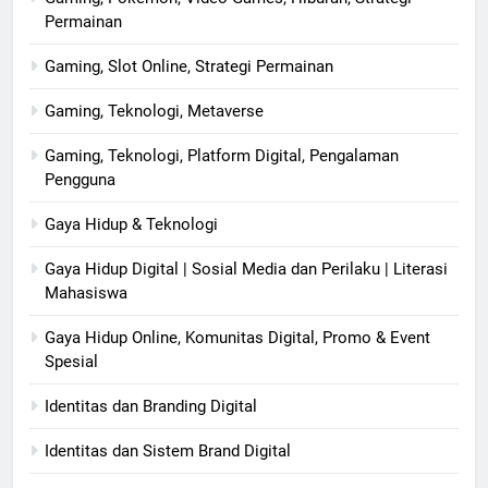
Permainan
Gaming, Slot Online, Strategi Permainan
Gaming, Teknologi, Metaverse
Gaming, Teknologi, Platform Digital, Pengalaman
Pengguna
Gaya Hidup & Teknologi
Gaya Hidup Digital | Sosial Media dan Perilaku | Literasi
Mahasiswa
Gaya Hidup Online, Komunitas Digital, Promo & Event
Spesial
Identitas dan Branding Digital
Identitas dan Sistem Brand Digital