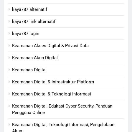
kaya787 alternatif
kaya787 link alternatif
kaya787 login
Keamanan Akses Digital & Privasi Data
Keamanan Akun Digital
Keamanan Digital
Keamanan Digital & Infrastruktur Platform
Keamanan Digital & Teknologi Informasi
Keamanan Digital, Edukasi Cyber Security, Panduan
Pengguna Online
Keamanan Digital, Teknologi Informasi, Pengelolaan
Akun