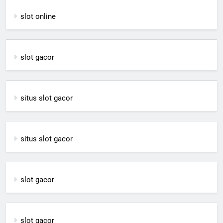
slot online
slot gacor
situs slot gacor
situs slot gacor
slot gacor
slot gacor