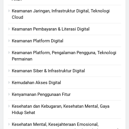
Keamanan Jaringan, Infrastruktur Digital, Teknologi
Cloud
Keamanan Pembayaran & Literasi Digital
Keamanan Platform Digital
Keamanan Platform, Pengalaman Pengguna, Teknologi
Permainan
Keamanan Siber & Infrastruktur Digital
Kemudahan Akses Digital
Kenyamanan Penggunaan Fitur
Kesehatan dan Kebugaran, Kesehatan Mental, Gaya
Hidup Sehat
Kesehatan Mental, Kesejahteraan Emosional,