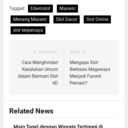
Tagged:
Edwinslot
Maxwin
Menang Maxwin
Slot Gacor
Slot Online
slot terpercaya
Previous:
Next:
Post
navigation
Cara Menghindari
Mengapa Slot
Kesalahan Umum
Berbasis Megaways
dalam Bermain Slot
Menjadi Favorit
4D
Pemain?
Related News
Main Togel dengan Winrate Tertinggi di