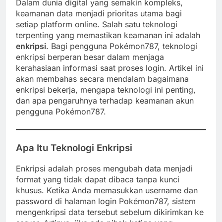
Dalam dunia digital yang semakin kompleks,
keamanan data menjadi prioritas utama bagi
setiap platform online. Salah satu teknologi
terpenting yang memastikan keamanan ini adalah
enkripsi
. Bagi pengguna Pokémon787, teknologi
enkripsi berperan besar dalam menjaga
kerahasiaan informasi saat proses login. Artikel ini
akan membahas secara mendalam bagaimana
enkripsi bekerja, mengapa teknologi ini penting,
dan apa pengaruhnya terhadap keamanan akun
pengguna Pokémon787.
Apa Itu Teknologi Enkripsi
Enkripsi adalah proses mengubah data menjadi
format yang tidak dapat dibaca tanpa kunci
khusus. Ketika Anda memasukkan username dan
password di halaman login Pokémon787, sistem
mengenkripsi data tersebut sebelum dikirimkan ke