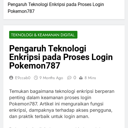
Pengaruh Teknologi Enkripsi pada Proses Login
Pokemon787
TEKNOLOGI & KEAMANAN DIGITAL.
Pengaruh Teknologi
Enkripsi pada Proses Login
Pokemon787
0
E9ccab0
9 Months Ago
8 Mins
Temukan bagaimana teknologi enkripsi berperan
penting dalam keamanan proses login
Pokemon787. Artikel ini menguraikan fungsi
enkripsi, dampaknya terhadap akses pengguna,
dan praktik terbaik untuk login aman.