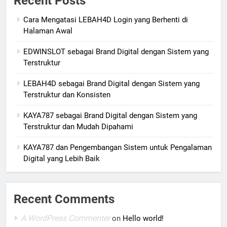
Recent Posts
Cara Mengatasi LEBAH4D Login yang Berhenti di
Halaman Awal
EDWINSLOT sebagai Brand Digital dengan Sistem yang
Terstruktur
LEBAH4D sebagai Brand Digital dengan Sistem yang
Terstruktur dan Konsisten
KAYA787 sebagai Brand Digital dengan Sistem yang
Terstruktur dan Mudah Dipahami
KAYA787 dan Pengembangan Sistem untuk Pengalaman
Digital yang Lebih Baik
Recent Comments
A WordPress Commenter
on
Hello world!