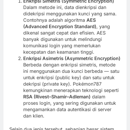
Enkripsi Simetris (Symmetric Encryption)
Dalam metode ini, data dienkripsi dan
didekripsi menggunakan kunci yang sama.
Contohnya adalah algoritma
AES
(Advanced Encryption Standard)
, yang
dikenal sangat cepat dan efisien. AES
banyak digunakan untuk melindungi
komunikasi login yang memerlukan
kecepatan dan keamanan tinggi.
Enkripsi Asimetris (Asymmetric Encryption)
Berbeda dengan enkripsi simetris, metode
ini menggunakan dua kunci berbeda — satu
untuk enkripsi (public key) dan satu untuk
dekripsi (private key). Pokémon787
kemungkinan menerapkan teknologi seperti
RSA (Rivest–Shamir–Adleman)
dalam
proses login, yang sering digunakan untuk
mengamankan data autentikasi di server
dan klien.
Selain dua jenis tersebut, sebagian besar sistem