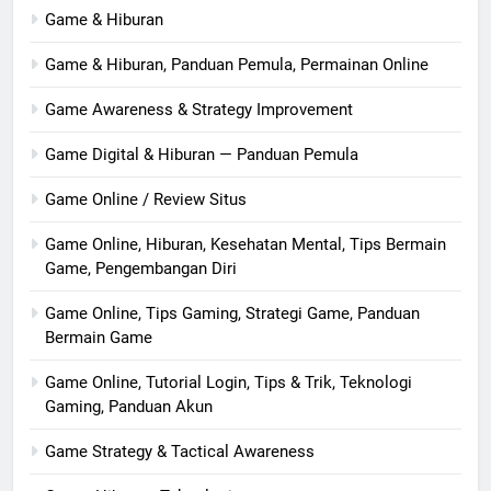
Game & Hiburan
Game & Hiburan, Panduan Pemula, Permainan Online
Game Awareness & Strategy Improvement
Game Digital & Hiburan — Panduan Pemula
Game Online / Review Situs
Game Online, Hiburan, Kesehatan Mental, Tips Bermain
Game, Pengembangan Diri
Game Online, Tips Gaming, Strategi Game, Panduan
Bermain Game
Game Online, Tutorial Login, Tips & Trik, Teknologi
Gaming, Panduan Akun
Game Strategy & Tactical Awareness