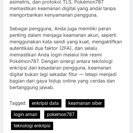
asimetris, dan protokol TLS, Pokémon787
memastikan keamanan digital yang andal tanpa
mengorbankan kenyamanan pengguna.
Sebagai pengguna, Anda juga memiliki peran
penting dalam menjaga keamanan akun, seperti
menggunakan kata sandi yang kuat, mengaktifkan
autentikasi dua faktor (2FA), dan selalu
memastikan Anda login melalui link resmi
Pokémon787. Dengan sinergi antara teknologi
enkripsi dan kesadaran pengguna, keamanan
digital bukan lagi sekadar fitur — tetapi menjadi
bagian dari gaya hidup online yang cerdas dan
bertanggung jawab.
Tagged:
enkripsi data
keamanan siber
login aman
pokemon787
teknologi enkripsi