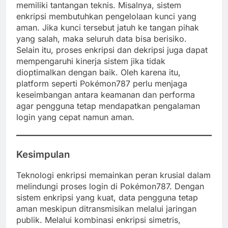
memiliki tantangan teknis. Misalnya, sistem
enkripsi membutuhkan pengelolaan kunci yang
aman. Jika kunci tersebut jatuh ke tangan pihak
yang salah, maka seluruh data bisa berisiko.
Selain itu, proses enkripsi dan dekripsi juga dapat
mempengaruhi kinerja sistem jika tidak
dioptimalkan dengan baik. Oleh karena itu,
platform seperti Pokémon787 perlu menjaga
keseimbangan antara keamanan dan performa
agar pengguna tetap mendapatkan pengalaman
login yang cepat namun aman.
Kesimpulan
Teknologi enkripsi memainkan peran krusial dalam
melindungi proses login di Pokémon787. Dengan
sistem enkripsi yang kuat, data pengguna tetap
aman meskipun ditransmisikan melalui jaringan
publik. Melalui kombinasi enkripsi simetris,