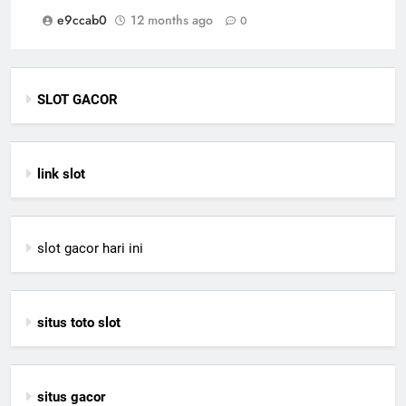
e9ccab0
12 months ago
0
SLOT GACOR
link slot
slot gacor hari ini
situs toto slot
situs gacor