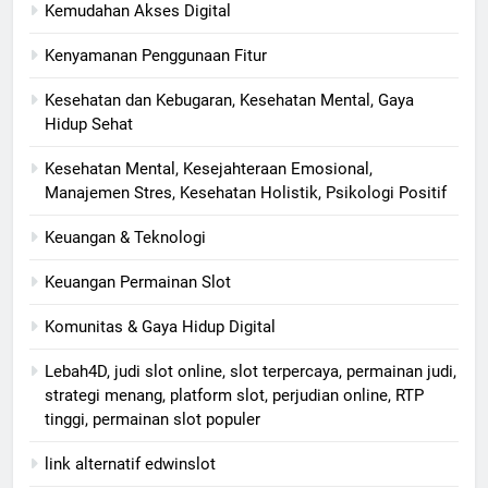
Kemudahan Akses Digital
Kenyamanan Penggunaan Fitur
Kesehatan dan Kebugaran, Kesehatan Mental, Gaya
Hidup Sehat
Kesehatan Mental, Kesejahteraan Emosional,
Manajemen Stres, Kesehatan Holistik, Psikologi Positif
Keuangan & Teknologi
Keuangan Permainan Slot
Komunitas & Gaya Hidup Digital
Lebah4D, judi slot online, slot terpercaya, permainan judi,
strategi menang, platform slot, perjudian online, RTP
tinggi, permainan slot populer
link alternatif edwinslot