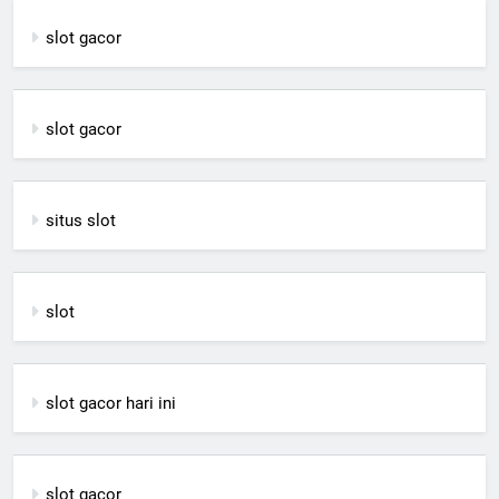
slot gacor
slot gacor
situs slot
slot
slot gacor hari ini
slot gacor