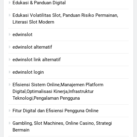
Edukasi & Panduan Digital
Edukasi Volatilitas Slot, Panduan Risiko Permainan,
Literasi Slot Modern
edwinslot
edwinslot alternatif
edwinslot link alternatif
edwinslot login
Efisiensi Sistem Online,Manajemen Platform
Digital,Optimalisasi Kinerja,Infrastruktur
Teknologi,Pengalaman Pengguna
Fitur Digital dan Efisiensi Pengguna Online
Gambling, Slot Machines, Online Casino, Strategi
Bermain