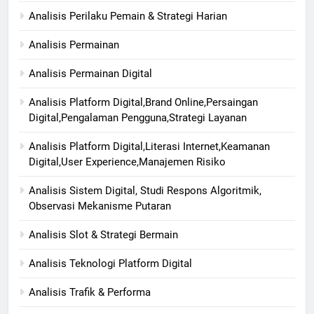
Analisis Perilaku Pemain & Strategi Harian
Analisis Permainan
Analisis Permainan Digital
Analisis Platform Digital,Brand Online,Persaingan
Digital,Pengalaman Pengguna,Strategi Layanan
Analisis Platform Digital,Literasi Internet,Keamanan
Digital,User Experience,Manajemen Risiko
Analisis Sistem Digital, Studi Respons Algoritmik,
Observasi Mekanisme Putaran
Analisis Slot & Strategi Bermain
Analisis Teknologi Platform Digital
Analisis Trafik & Performa