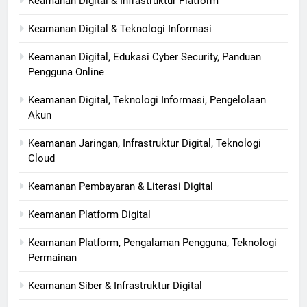
Keamanan Digital & Infrastruktur Platform
Keamanan Digital & Teknologi Informasi
Keamanan Digital, Edukasi Cyber Security, Panduan
Pengguna Online
Keamanan Digital, Teknologi Informasi, Pengelolaan
Akun
Keamanan Jaringan, Infrastruktur Digital, Teknologi
Cloud
Keamanan Pembayaran & Literasi Digital
Keamanan Platform Digital
Keamanan Platform, Pengalaman Pengguna, Teknologi
Permainan
Keamanan Siber & Infrastruktur Digital