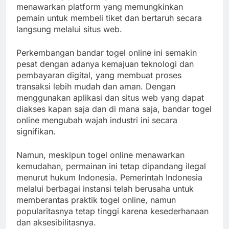
menawarkan platform yang memungkinkan
pemain untuk membeli tiket dan bertaruh secara
langsung melalui situs web.
Perkembangan bandar togel online ini semakin
pesat dengan adanya kemajuan teknologi dan
pembayaran digital, yang membuat proses
transaksi lebih mudah dan aman. Dengan
menggunakan aplikasi dan situs web yang dapat
diakses kapan saja dan di mana saja, bandar togel
online mengubah wajah industri ini secara
signifikan.
Namun, meskipun togel online menawarkan
kemudahan, permainan ini tetap dipandang ilegal
menurut hukum Indonesia. Pemerintah Indonesia
melalui berbagai instansi telah berusaha untuk
memberantas praktik togel online, namun
popularitasnya tetap tinggi karena kesederhanaan
dan aksesibilitasnya.