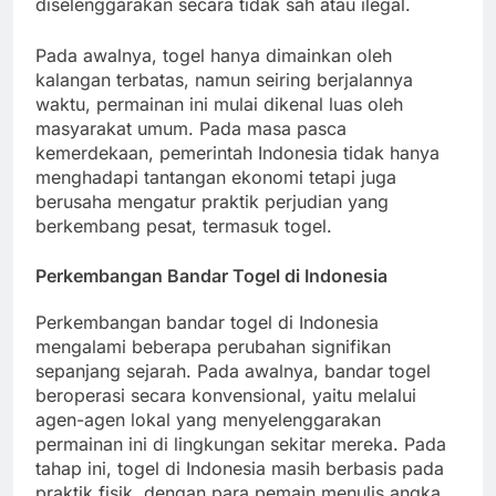
diselenggarakan secara tidak sah atau ilegal.
Pada awalnya, togel hanya dimainkan oleh
kalangan terbatas, namun seiring berjalannya
waktu, permainan ini mulai dikenal luas oleh
masyarakat umum. Pada masa pasca
kemerdekaan, pemerintah Indonesia tidak hanya
menghadapi tantangan ekonomi tetapi juga
berusaha mengatur praktik perjudian yang
berkembang pesat, termasuk togel.
Perkembangan Bandar Togel di Indonesia
Perkembangan bandar togel di Indonesia
mengalami beberapa perubahan signifikan
sepanjang sejarah. Pada awalnya, bandar togel
beroperasi secara konvensional, yaitu melalui
agen-agen lokal yang menyelenggarakan
permainan ini di lingkungan sekitar mereka. Pada
tahap ini, togel di Indonesia masih berbasis pada
praktik fisik, dengan para pemain menulis angka