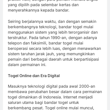
yang dipilih pada selembar kertas dan
menyerahkannya kepada bandar.
Seiring berjalannya waktu, dan dengan semakin
berkembangnya teknologi, bandar togel mulai
menggunakan sistem yang lebih terorganisir dan
terstruktur. Pada tahun 1990-an, dengan adanya
telepon dan faksimili, bandar togel mulai
beroperasi secara lebih luas, dengan menawarkan
sistem taruhan jarak jauh, yang memungkinkan
pemain dari berbagai daerah untuk berpartisipasi
dalam permainan ini.
Togel Online dan Era Digital
Masuknya teknologi digital pada awal 2000-an
membawa perubahan besar dalam cara permainan
togel dimainkan di Indonesia. Internet menjadi
saluran utama bagi bandar togel untuk
berkembang pesat. Togel online mulai muncul,