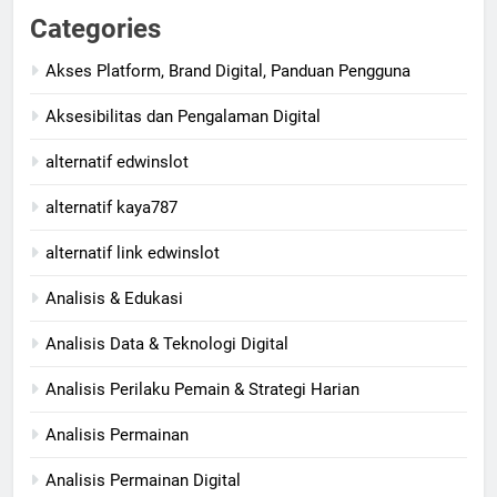
Categories
Akses Platform, Brand Digital, Panduan Pengguna
Aksesibilitas dan Pengalaman Digital
alternatif edwinslot
alternatif kaya787
alternatif link edwinslot
Analisis & Edukasi
Analisis Data & Teknologi Digital
Analisis Perilaku Pemain & Strategi Harian
Analisis Permainan
Analisis Permainan Digital