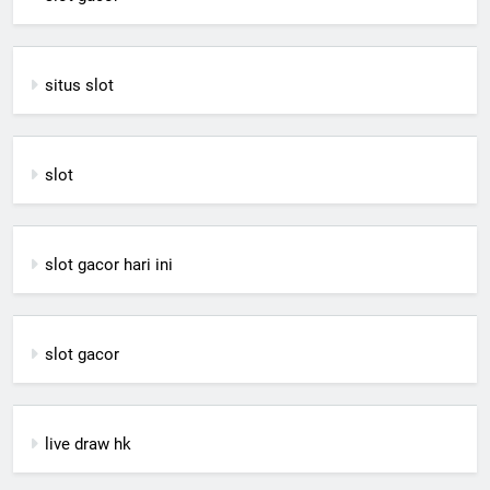
situs slot
slot
slot gacor hari ini
slot gacor
live draw hk