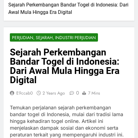
Sejarah Perkembangan Bandar Togel di Indonesia: Dari
Awal Mula Hingga Era Digital
PERJUDIAN, SEJARAH, INDUSTRI PERJUDIAN
Sejarah Perkembangan
Bandar Togel di Indonesia:
Dari Awal Mula Hingga Era
Digital
0
E9ccab0
2 Years Ago
7 Mins
Temukan perjalanan sejarah perkembangan
bandar togel di Indonesia, mulai dari tradisi lama
hingga kehadiran togel online. Artikel ini
menjelaskan dampak sosial dan ekonomi serta
peraturan terkait yang mempengaruhi industri ini.