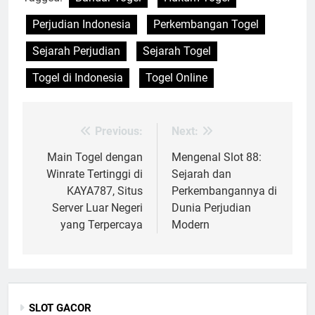
Perjudian Indonesia
Perkembangan Togel
Sejarah Perjudian
Sejarah Togel
Togel di Indonesia
Togel Online
Previous:
Next:
Post
navigation
Main Togel dengan
Mengenal Slot 88:
Winrate Tertinggi di
Sejarah dan
KAYA787, Situs
Perkembangannya di
Server Luar Negeri
Dunia Perjudian
yang Terpercaya
Modern
SLOT GACOR