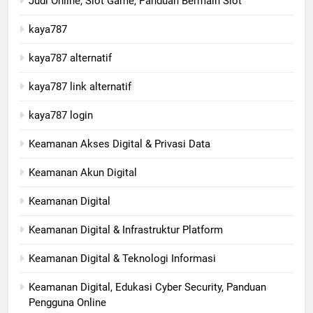
Judi Online, Slot Game, Panduan Bermain Slot
kaya787
kaya787 alternatif
kaya787 link alternatif
kaya787 login
Keamanan Akses Digital & Privasi Data
Keamanan Akun Digital
Keamanan Digital
Keamanan Digital & Infrastruktur Platform
Keamanan Digital & Teknologi Informasi
Keamanan Digital, Edukasi Cyber Security, Panduan
Pengguna Online