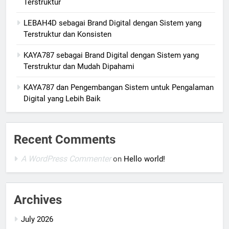
Terstruktur
LEBAH4D sebagai Brand Digital dengan Sistem yang
Terstruktur dan Konsisten
KAYA787 sebagai Brand Digital dengan Sistem yang
Terstruktur dan Mudah Dipahami
KAYA787 dan Pengembangan Sistem untuk Pengalaman
Digital yang Lebih Baik
Recent Comments
A WordPress Commenter
on
Hello world!
Archives
July 2026