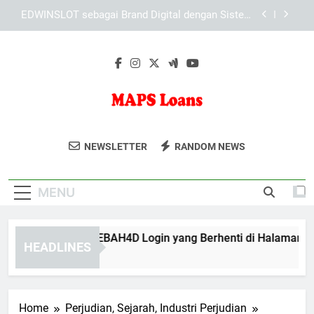
Skip
LEBAH4D sebagai Brand Digital dengan Sistem
to
yang Terstruktur dan Konsisten
content
KAYA787 sebagai Brand Digital dengan Sistem
yang Terstruktur dan Mudah Dipahami
Cara Mengatasi LEBAH4D Login yang Berhenti di
Halaman Awal
EDWINSLOT sebagai Brand Digital dengan Sistem
yang Terstruktur
MAPS Loans
MAPS Loans Menyediakan Layanan
LEBAH4D sebagai Brand Digital dengan Sistem
NEWSLETTER
RANDOM NEWS
yang Terstruktur dan Konsisten
Pinjaman Cepat Dengan Proses Mudah
KAYA787 sebagai Brand Digital dengan Sistem
Dan Bunga Rendah.
yang Terstruktur dan Mudah Dipahami
MENU
ra Mengatasi LEBAH4D Login yang Berhenti di Halaman Awal
HEADLINES
Weeks Ago
Home
Perjudian, Sejarah, Industri Perjudian