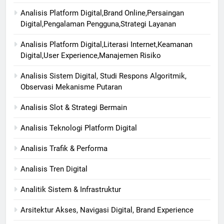
Analisis Platform Digital,Brand Online,Persaingan
Digital,Pengalaman Pengguna,Strategi Layanan
Analisis Platform Digital,Literasi Internet,Keamanan
Digital,User Experience,Manajemen Risiko
Analisis Sistem Digital, Studi Respons Algoritmik,
Observasi Mekanisme Putaran
Analisis Slot & Strategi Bermain
Analisis Teknologi Platform Digital
Analisis Trafik & Performa
Analisis Tren Digital
Analitik Sistem & Infrastruktur
Arsitektur Akses, Navigasi Digital, Brand Experience