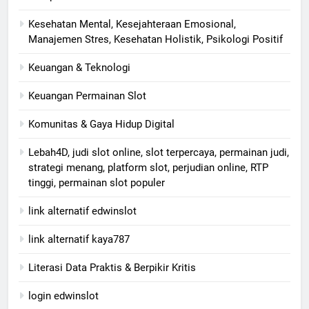
Kesehatan Mental, Kesejahteraan Emosional,
Manajemen Stres, Kesehatan Holistik, Psikologi Positif
Keuangan & Teknologi
Keuangan Permainan Slot
Komunitas & Gaya Hidup Digital
Lebah4D, judi slot online, slot terpercaya, permainan judi,
strategi menang, platform slot, perjudian online, RTP
tinggi, permainan slot populer
link alternatif edwinslot
link alternatif kaya787
Literasi Data Praktis & Berpikir Kritis
login edwinslot