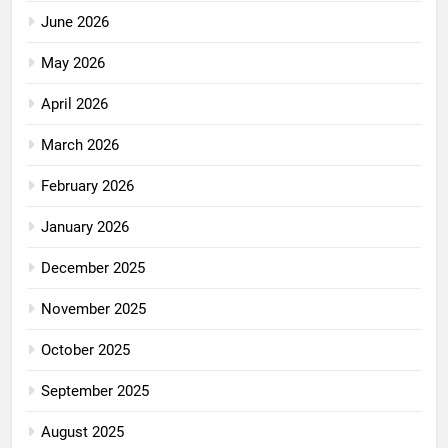
June 2026
May 2026
April 2026
March 2026
February 2026
January 2026
December 2025
November 2025
October 2025
September 2025
August 2025