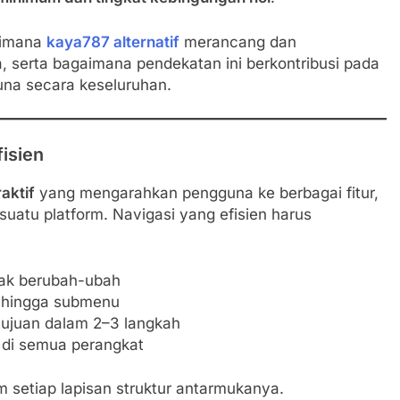
aimana
kaya787 alternatif
merancang dan
a, serta bagaimana pendekatan ini berkontribusi pada
una secara keseluruhan.
fisien
raktif
yang mengarahkan pengguna ke berbagai fitur,
suatu platform. Navigasi yang efisien harus
idak berubah-ubah
a hingga submenu
tujuan dalam 2–3 langkah
l di semua perangkat
m setiap lapisan struktur antarmukanya.