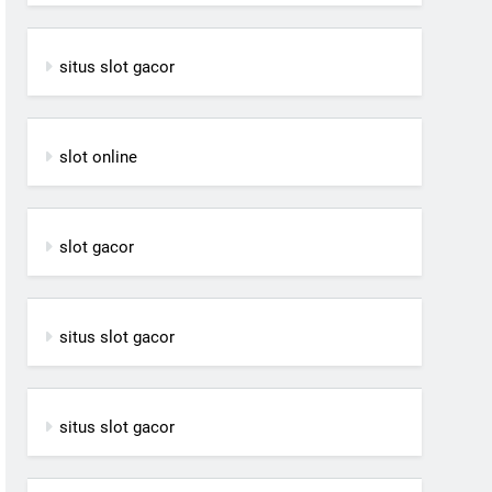
situs slot gacor
slot online
slot gacor
situs slot gacor
situs slot gacor