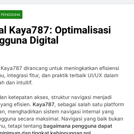
N PENGGUNA
nal Kaya787: Optimalisasi
gguna Digital
al Kaya787 dirancang untuk meningkatkan efisiensi
u, integrasi fitur, dan praktik terbaik UI/UX dalam
 dan intuitif.
an ketepatan akses, struktur navigasi menjadi
yang efisien.
Kaya787
, sebagai salah satu platform
an, menghadirkan sistem navigasi internal yang
gguna secara maksimal. Navigasi yang baik bukan
u, tetapi tentang
bagaimana pengguna dapat
minimum dan tingkat kebingungan nol
.