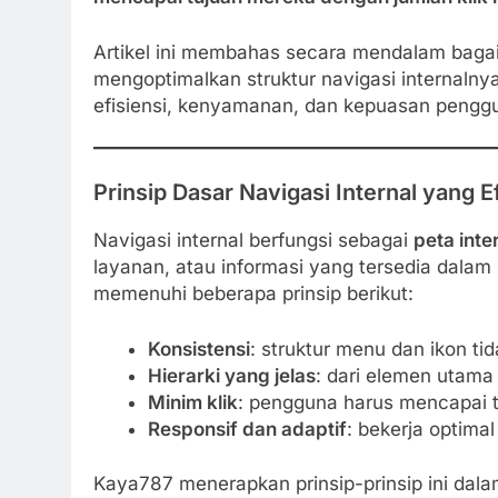
Artikel ini membahas secara mendalam bag
mengoptimalkan struktur navigasi internalny
efisiensi, kenyamanan, dan kepuasan pengg
Prinsip Dasar Navigasi Internal yang E
Navigasi internal berfungsi sebagai
peta inte
layanan, atau informasi yang tersedia dalam 
memenuhi beberapa prinsip berikut:
Konsistensi
: struktur menu dan ikon t
Hierarki yang jelas
: dari elemen utam
Minim klik
: pengguna harus mencapai 
Responsif dan adaptif
: bekerja optima
Kaya787 menerapkan prinsip-prinsip ini dala