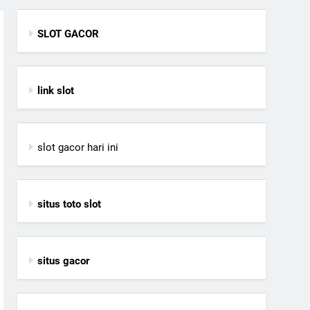
SLOT GACOR
link slot
slot gacor hari ini
situs toto slot
situs gacor