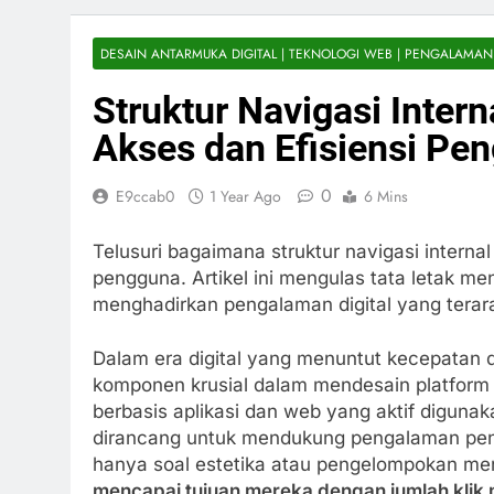
DESAIN ANTARMUKA DIGITAL | TEKNOLOGI WEB | PENGALAMA
Struktur Navigasi Inter
Akses dan Efisiensi Pen
0
E9ccab0
1 Year Ago
6 Mins
Telusuri bagaimana struktur navigasi intern
pengguna. Artikel ini mengulas tata letak men
menghadirkan pengalaman digital yang terarah
Dalam era digital yang menuntut kecepatan d
komponen krusial dalam mendesain platform 
berbasis aplikasi dan web yang aktif digunak
dirancang untuk mendukung pengalaman pen
hanya soal estetika atau pengelompokan men
mencapai tujuan mereka dengan jumlah klik 