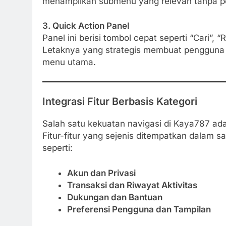
menampilkan submenu yang relevan tanpa pe
3. Quick Action Panel
Panel ini berisi tombol cepat seperti “Cari”, “
Letaknya yang strategis membuat pengguna
menu utama.
Integrasi Fitur Berbasis Kategori
Salah satu kekuatan navigasi di Kaya787 ad
Fitur-fitur yang sejenis ditempatkan dalam 
seperti:
Akun dan Privasi
Transaksi dan Riwayat Aktivitas
Dukungan dan Bantuan
Preferensi Pengguna dan Tampilan