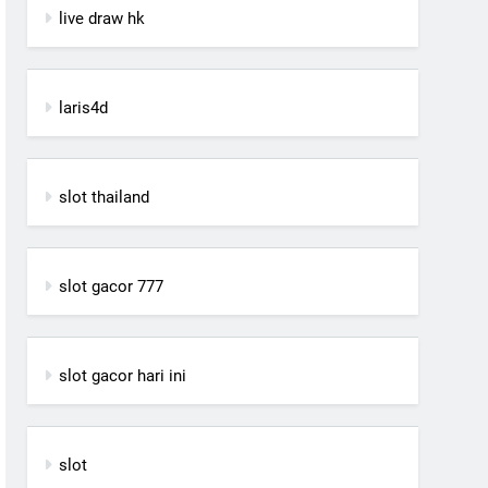
live draw hk
laris4d
slot thailand
slot gacor 777
slot gacor hari ini
slot