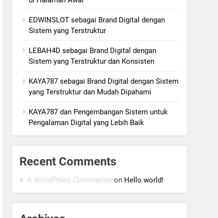
di Halaman Awal
EDWINSLOT sebagai Brand Digital dengan
Sistem yang Terstruktur
LEBAH4D sebagai Brand Digital dengan
Sistem yang Terstruktur dan Konsisten
KAYA787 sebagai Brand Digital dengan Sistem
yang Terstruktur dan Mudah Dipahami
KAYA787 dan Pengembangan Sistem untuk
Pengalaman Digital yang Lebih Baik
Recent Comments
A WordPress Commenter
on
Hello world!