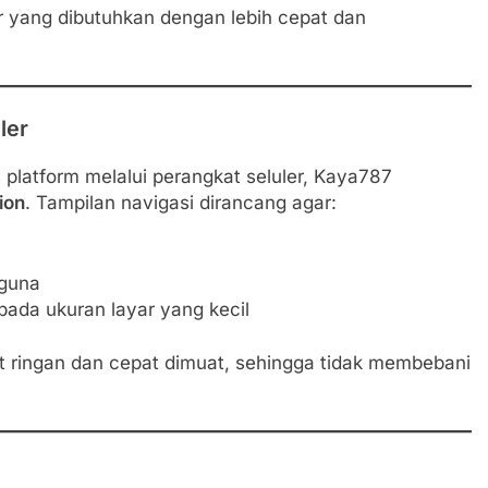
 yang dibutuhkan dengan lebih cepat dan
ler
latform melalui perangkat seluler, Kaya787
ion
. Tampilan navigasi dirancang agar:
gguna
ada ukuran layar yang kecil
 ringan dan cepat dimuat, sehingga tidak membebani