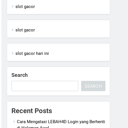
slot gacor
slot gacor
slot gacor hari ini
Search
SEARCH
Recent Posts
Cara Mengatasi LEBAH4D Login yang Berhenti