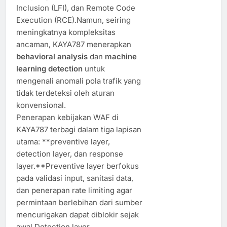
Inclusion (LFI), dan Remote Code
Execution (RCE).Namun, seiring
meningkatnya kompleksitas
ancaman, KAYA787 menerapkan
behavioral analysis
dan
machine
learning detection
untuk
mengenali anomali pola trafik yang
tidak terdeteksi oleh aturan
konvensional.
Penerapan kebijakan WAF di
KAYA787 terbagi dalam tiga lapisan
utama: **preventive layer,
detection layer, dan response
layer.**Preventive layer berfokus
pada validasi input, sanitasi data,
dan penerapan rate limiting agar
permintaan berlebihan dari sumber
mencurigakan dapat diblokir sejak
awal.Detection layer