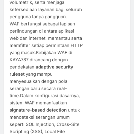
volumetrik, serta menjaga
ketersediaan layanan bagi seluruh
pengguna tanpa gangguan.
WAF berfungsi sebagai lapisan
perlindungan di antara aplikasi
web dan internet, memantau serta
memfilter setiap permintaan HTTP
yang masuk.Kebijakan WAF di
KAYA787 dirancang dengan
pendekatan
adaptive security
ruleset
yang mampu
menyesuaikan dengan pola
serangan baru secara real-
time.Dalam konfigurasi dasarnya,
sistem WAF memanfaatkan
signature-based detection
untuk
mendeteksi serangan umum
seperti SQL Injection, Cross-Site
Scripting (XSS), Local File