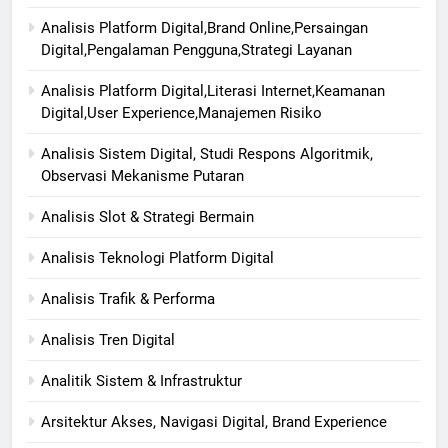
Analisis Platform Digital,Brand Online,Persaingan
Digital,Pengalaman Pengguna,Strategi Layanan
Analisis Platform Digital,Literasi Internet,Keamanan
Digital,User Experience,Manajemen Risiko
Analisis Sistem Digital, Studi Respons Algoritmik,
Observasi Mekanisme Putaran
Analisis Slot & Strategi Bermain
Analisis Teknologi Platform Digital
Analisis Trafik & Performa
Analisis Tren Digital
Analitik Sistem & Infrastruktur
Arsitektur Akses, Navigasi Digital, Brand Experience