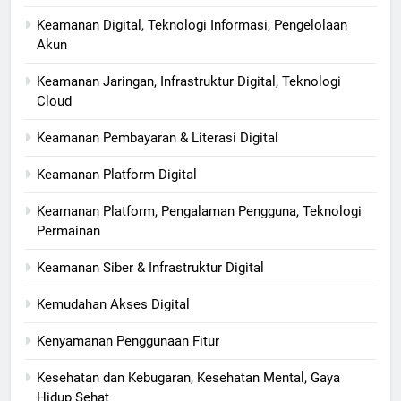
Keamanan Digital, Teknologi Informasi, Pengelolaan
Akun
Keamanan Jaringan, Infrastruktur Digital, Teknologi
Cloud
Keamanan Pembayaran & Literasi Digital
Keamanan Platform Digital
Keamanan Platform, Pengalaman Pengguna, Teknologi
Permainan
Keamanan Siber & Infrastruktur Digital
Kemudahan Akses Digital
Kenyamanan Penggunaan Fitur
Kesehatan dan Kebugaran, Kesehatan Mental, Gaya
Hidup Sehat