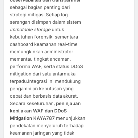
sebagai bagian penting dari
strategi mitigasi.Setiap log
serangan disimpan dalam sistem
immutable storage
untuk
kebutuhan forensik, sementara
dashboard keamanan real-time
memungkinkan administrator
memantau tingkat ancaman,
performa WAF, serta status DDoS
mitigation dari satu antarmuka
terpadu.Integrasi ini mendukung
pengambilan keputusan yang
cepat dan berbasis data akurat.
Secara keseluruhan,
peninjauan
kebijakan WAF dan DDoS
Mitigation KAYA787
menunjukkan
pendekatan menyeluruh terhadap
keamanan jaringan yang tidak