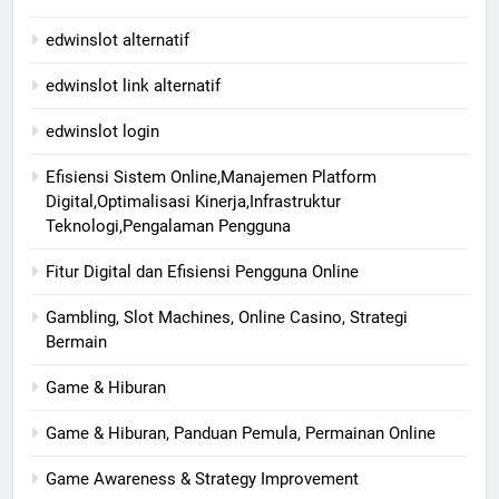
edwinslot alternatif
edwinslot link alternatif
edwinslot login
Efisiensi Sistem Online,Manajemen Platform
Digital,Optimalisasi Kinerja,Infrastruktur
Teknologi,Pengalaman Pengguna
Fitur Digital dan Efisiensi Pengguna Online
Gambling, Slot Machines, Online Casino, Strategi
Bermain
Game & Hiburan
Game & Hiburan, Panduan Pemula, Permainan Online
Game Awareness & Strategy Improvement