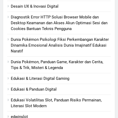
Desain UX & Inovasi Digital
Diagnostik Error HTTP Solusi Browser Mobile dan
Desktop Keamanan dan Akses Akun Optimasi Sesi dan
Cookies Bantuan Teknis Pengguna
Dunia Pokémon Psikologi Fiksi Perkembangan Karakter
Dinamika Emosional Analisis Dunia Imajinatif Edukasi
Naratif
Dunia Pokémon, Panduan Game, Karakter dan Cerita,
Tips & Trik, Misteri & Legenda
Edukasi & Literasi Digital Gaming
Edukasi & Panduan Digital
Edukasi Volatilitas Slot, Panduan Risiko Permainan,
Literasi Slot Modern
edwinslot