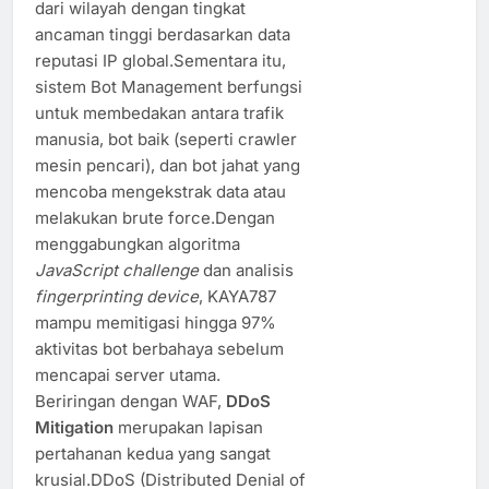
dari wilayah dengan tingkat
ancaman tinggi berdasarkan data
reputasi IP global.Sementara itu,
sistem Bot Management berfungsi
untuk membedakan antara trafik
manusia, bot baik (seperti crawler
mesin pencari), dan bot jahat yang
mencoba mengekstrak data atau
melakukan brute force.Dengan
menggabungkan algoritma
JavaScript challenge
dan analisis
fingerprinting device
, KAYA787
mampu memitigasi hingga 97%
aktivitas bot berbahaya sebelum
mencapai server utama.
Beriringan dengan WAF,
DDoS
Mitigation
merupakan lapisan
pertahanan kedua yang sangat
krusial.DDoS (Distributed Denial of