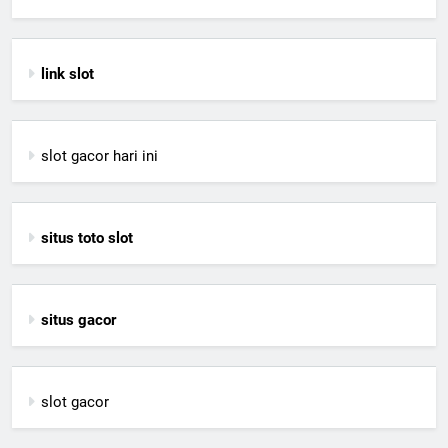
link slot
slot gacor hari ini
situs toto slot
situs gacor
slot gacor