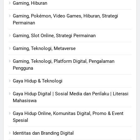
Gaming, Hiburan
Gaming, Pokémon, Video Games, Hiburan, Strategi
Permainan
Gaming, Slot Online, Strategi Permainan
Gaming, Teknologi, Metaverse
Gaming, Teknologi, Platform Digital, Pengalaman
Pengguna
Gaya Hidup & Teknologi
Gaya Hidup Digital | Sosial Media dan Perilaku | Literasi
Mahasiswa
Gaya Hidup Online, Komunitas Digital, Promo & Event
Spesial
Identitas dan Branding Digital