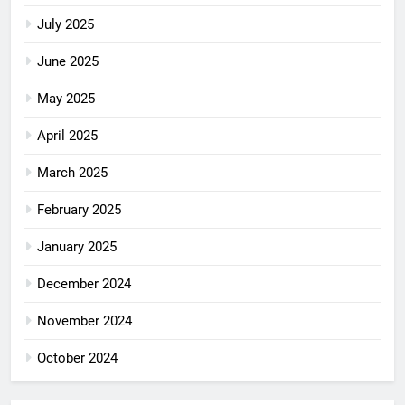
July 2025
June 2025
May 2025
April 2025
March 2025
February 2025
January 2025
December 2024
November 2024
October 2024