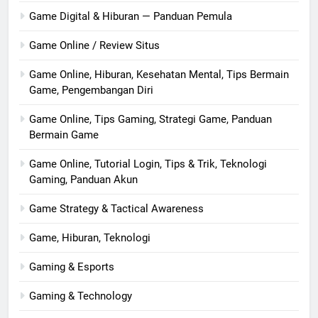
Game Digital & Hiburan — Panduan Pemula
Game Online / Review Situs
Game Online, Hiburan, Kesehatan Mental, Tips Bermain
Game, Pengembangan Diri
Game Online, Tips Gaming, Strategi Game, Panduan
Bermain Game
Game Online, Tutorial Login, Tips & Trik, Teknologi
Gaming, Panduan Akun
Game Strategy & Tactical Awareness
Game, Hiburan, Teknologi
Gaming & Esports
Gaming & Technology