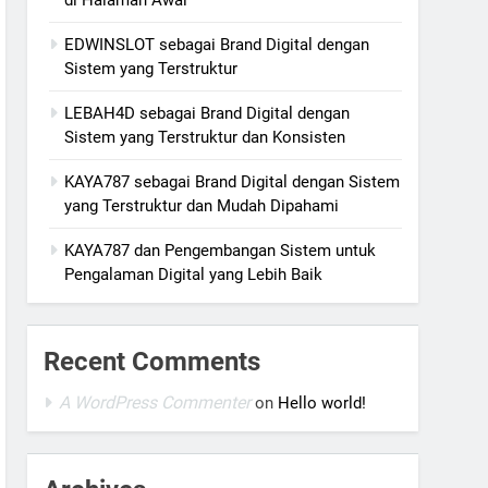
di Halaman Awal
EDWINSLOT sebagai Brand Digital dengan
Sistem yang Terstruktur
LEBAH4D sebagai Brand Digital dengan
Sistem yang Terstruktur dan Konsisten
KAYA787 sebagai Brand Digital dengan Sistem
yang Terstruktur dan Mudah Dipahami
KAYA787 dan Pengembangan Sistem untuk
Pengalaman Digital yang Lebih Baik
Recent Comments
A WordPress Commenter
on
Hello world!