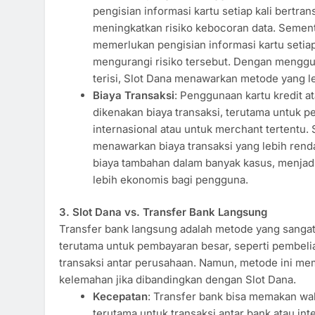
pengisian informasi kartu setiap kali bertran
meningkatkan risiko kebocoran data. Sement
memerlukan pengisian informasi kartu setiap
mengurangi risiko tersebut. Dengan menggu
terisi, Slot Dana menawarkan metode yang l
Biaya Transaksi
: Penggunaan kartu kredit at
dikenakan biaya transaksi, terutama untuk 
internasional atau untuk merchant tertentu. Sl
menawarkan biaya transaksi yang lebih rend
biaya tambahan dalam banyak kasus, menjadi
lebih ekonomis bagi pengguna.
3. Slot Dana vs. Transfer Bank Langsung
Transfer bank langsung adalah metode yang sangat 
terutama untuk pembayaran besar, seperti pembelia
transaksi antar perusahaan. Namun, metode ini mem
kelemahan jika dibandingkan dengan Slot Dana.
Kecepatan
: Transfer bank bisa memakan wak
terutama untuk transaksi antar bank atau inter