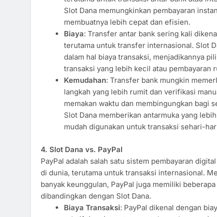
Slot Dana memungkinkan pembayaran instan s
membuatnya lebih cepat dan efisien.
Biaya
: Transfer antar bank sering kali dike
terutama untuk transfer internasional. Slot 
dalam hal biaya transaksi, menjadikannya pili
transaksi yang lebih kecil atau pembayaran r
Kemudahan
: Transfer bank mungkin memer
langkah yang lebih rumit dan verifikasi manu
memakan waktu dan membingungkan bagi s
Slot Dana memberikan antarmuka yang lebih
mudah digunakan untuk transaksi sehari-hari
4. Slot Dana vs. PayPal
PayPal adalah salah satu sistem pembayaran digital
di dunia, terutama untuk transaksi internasional. M
banyak keunggulan, PayPal juga memiliki beberapa 
dibandingkan dengan Slot Dana.
Biaya Transaksi
: PayPal dikenal dengan biay