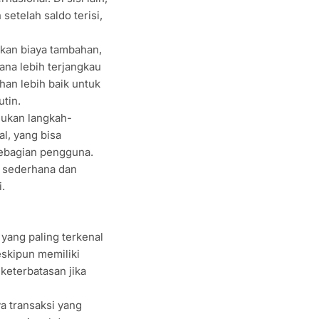
etelah saldo terisi,
nakan biaya tambahan,
Dana lebih terjangkau
han lebih baik untuk
utin.
lukan langkah-
al, yang bisa
ebagian pengguna.
 sederhana dan
.
 yang paling terkenal
eskipun memiliki
keterbatasan jika
a transaksi yang