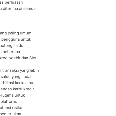
es perluasan
u diterima di semua
yang paling umum
n pengguna untuk
motong saldo
da beberapa
redit/debit dan Slot
 transaksi yang lebih
 saldo yang sudah
ifikasi kartu atau
dengan kartu kredit
erutama untuk
 platform.
otensi risiko
 memerlukan