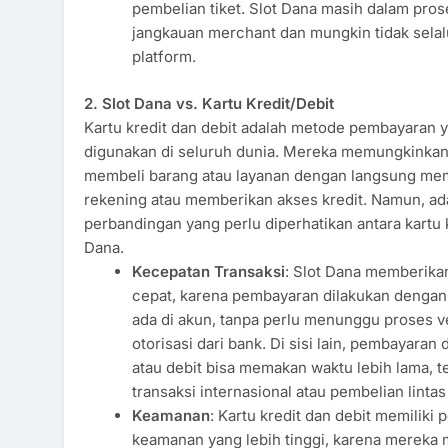
pembelian tiket. Slot Dana masih dalam pros
jangkauan merchant dan mungkin tidak selal
platform.
2. Slot Dana vs. Kartu Kredit/Debit
Kartu kredit dan debit adalah metode pembayaran 
digunakan di seluruh dunia. Mereka memungkinka
membeli barang atau layanan dengan langsung me
rekening atau memberikan akses kredit. Namun, a
perbandingan yang perlu diperhatikan antara kartu k
Dana.
Kecepatan Transaksi
: Slot Dana memberikan
cepat, karena pembayaran dilakukan dengan
ada di akun, tanpa perlu menunggu proses ver
otorisasi dari bank. Di sisi lain, pembayaran 
atau debit bisa memakan waktu lebih lama, t
transaksi internasional atau pembelian lintas
Keamanan
: Kartu kredit dan debit memiliki p
keamanan yang lebih tinggi, karena mereka