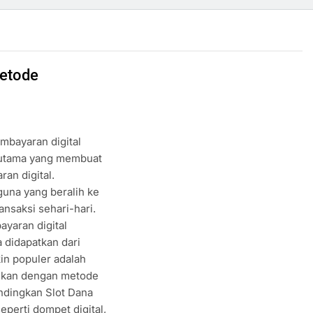
etode
mbayaran digital
r utama yang membuat
an digital.
guna yang beralih ke
nsaksi sehari-hari.
ayaran digital
 didapatkan dari
in populer adalah
ngkan dengan metode
andingkan Slot Dana
perti dompet digital,