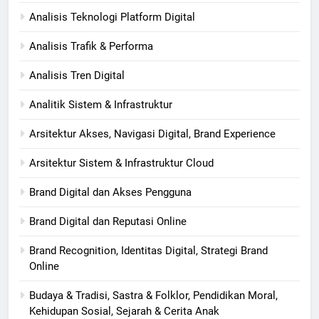
Analisis Teknologi Platform Digital
Analisis Trafik & Performa
Analisis Tren Digital
Analitik Sistem & Infrastruktur
Arsitektur Akses, Navigasi Digital, Brand Experience
Arsitektur Sistem & Infrastruktur Cloud
Brand Digital dan Akses Pengguna
Brand Digital dan Reputasi Online
Brand Recognition, Identitas Digital, Strategi Brand
Online
Budaya & Tradisi, Sastra & Folklor, Pendidikan Moral,
Kehidupan Sosial, Sejarah & Cerita Anak