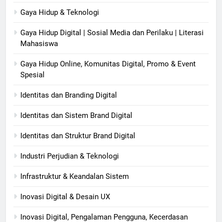
Gaya Hidup & Teknologi
Gaya Hidup Digital | Sosial Media dan Perilaku | Literasi
Mahasiswa
Gaya Hidup Online, Komunitas Digital, Promo & Event
Spesial
Identitas dan Branding Digital
Identitas dan Sistem Brand Digital
Identitas dan Struktur Brand Digital
Industri Perjudian & Teknologi
Infrastruktur & Keandalan Sistem
Inovasi Digital & Desain UX
Inovasi Digital, Pengalaman Pengguna, Kecerdasan