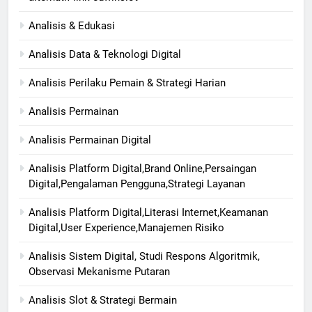
Analisis & Edukasi
Analisis Data & Teknologi Digital
Analisis Perilaku Pemain & Strategi Harian
Analisis Permainan
Analisis Permainan Digital
Analisis Platform Digital,Brand Online,Persaingan
Digital,Pengalaman Pengguna,Strategi Layanan
Analisis Platform Digital,Literasi Internet,Keamanan
Digital,User Experience,Manajemen Risiko
Analisis Sistem Digital, Studi Respons Algoritmik,
Observasi Mekanisme Putaran
Analisis Slot & Strategi Bermain