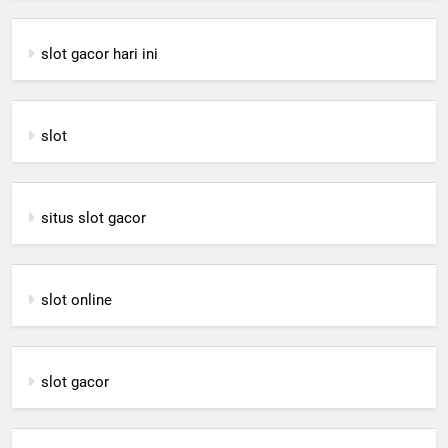
slot gacor hari ini
slot
situs slot gacor
slot online
slot gacor