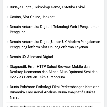
Budaya Digital, Teknologi Game, Estetika Lokal
Casino, Slot Online, Jackpot
Desain Antarmuka Digital | Teknologi Web | Pengalaman
Pengguna
Desain Antarmuka Digital,UI dan UX Modern,Pengalaman
Pengguna,Platform Slot Online,Performa Layanan
Desain UX & Inovasi Digital
Diagnostik Error HTTP Solusi Browser Mobile dan
Desktop Keamanan dan Akses Akun Optimasi Sesi dan
Cookies Bantuan Teknis Pengguna
Dunia Pokémon Psikologi Fiksi Perkembangan Karakter
Dinamika Emosional Analisis Dunia Imajinatif Edukasi
Naratif