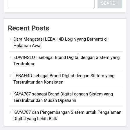
SEARCH
Recent Posts
Cara Mengatasi LEBAH4D Login yang Berhenti di
Halaman Awal
EDWINSLOT sebagai Brand Digital dengan Sistem yang
Terstruktur
LEBAH4D sebagai Brand Digital dengan Sistem yang
Terstruktur dan Konsisten
KAYA787 sebagai Brand Digital dengan Sistem yang
Terstruktur dan Mudah Dipahami
KAYA787 dan Pengembangan Sistem untuk Pengalaman
Digital yang Lebih Baik