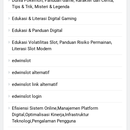
Dunia Pokémon, Panduan Game, Karakter dan Cerita,
Tips & Trik, Misteri & Legenda
Edukasi & Literasi Digital Gaming
Edukasi & Panduan Digital
Edukasi Volatilitas Slot, Panduan Risiko Permainan,
Literasi Slot Modern
edwinslot
edwinslot alternatif
edwinslot link alternatif
edwinslot login
Efisiensi Sistem Online,Manajemen Platform
Digital,Optimalisasi Kinerja,Infrastruktur
Teknologi,Pengalaman Pengguna