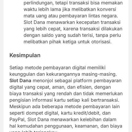
perlindungan, tetapi transaksi bisa memakan
waktu lebih lama jika melibatkan konversi
mata uang atau pembayaran lintas negara.
Slot Dana menawarkan kecepatan transaksi
yang lebih cepat, karena transaksi dilakukan
dengan saldo yang sudah terisi, tanpa perlu
melibatkan pihak ketiga untuk otorisasi.
Kesimpulan
Setiap metode pembayaran digital memiliki
keunggulan dan kekurangannya masing-masing.
Slot Dana
menonjol sebagai platform pembayaran
digital yang cepat, aman, dan efisien, dengan
biaya transaksi yang rendah dan tidak memerlukan
pengisian informasi kartu setiap kali bertransaksi.
Meskipun ada beberapa metode pembayaran lain
seperti dompet digital, kartu kredit/debit, dan
PayPal, Slot Dana menawarkan kelebihan dalam
hal kemudahan penggunaan, keamanan, dan biaya