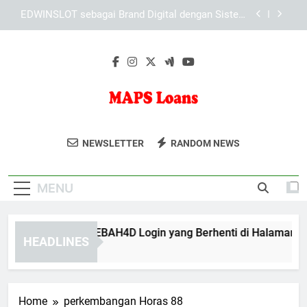
Skip
LEBAH4D sebagai Brand Digital dengan Sistem
to
yang Terstruktur dan Konsisten
content
KAYA787 sebagai Brand Digital dengan Sistem
yang Terstruktur dan Mudah Dipahami
Cara Mengatasi LEBAH4D Login yang Berhenti di
Halaman Awal
EDWINSLOT sebagai Brand Digital dengan Sistem
yang Terstruktur
MAPS Loans
MAPS Loans Menyediakan Layanan
LEBAH4D sebagai Brand Digital dengan Sistem
NEWSLETTER
RANDOM NEWS
yang Terstruktur dan Konsisten
Pinjaman Cepat Dengan Proses Mudah
KAYA787 sebagai Brand Digital dengan Sistem
Dan Bunga Rendah.
yang Terstruktur dan Mudah Dipahami
MENU
ra Mengatasi LEBAH4D Login yang Berhenti di Halaman Awal
HEADLINES
Weeks Ago
Home
perkembangan Horas 88