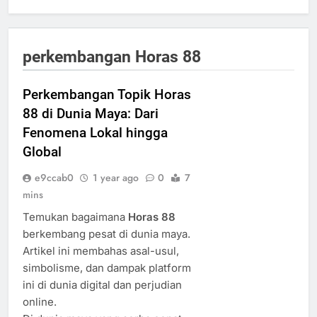
perkembangan Horas 88
Perkembangan Topik Horas
88 di Dunia Maya: Dari
Fenomena Lokal hingga
Global
e9ccab0
1 year ago
0
7
mins
Temukan bagaimana
Horas 88
berkembang pesat di dunia maya.
Artikel ini membahas asal-usul,
simbolisme, dan dampak platform
ini di dunia digital dan perjudian
online.