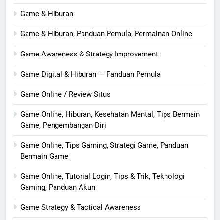
Game & Hiburan
Game & Hiburan, Panduan Pemula, Permainan Online
Game Awareness & Strategy Improvement
Game Digital & Hiburan — Panduan Pemula
Game Online / Review Situs
Game Online, Hiburan, Kesehatan Mental, Tips Bermain
Game, Pengembangan Diri
Game Online, Tips Gaming, Strategi Game, Panduan
Bermain Game
Game Online, Tutorial Login, Tips & Trik, Teknologi
Gaming, Panduan Akun
Game Strategy & Tactical Awareness