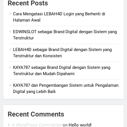
Recent Posts
Cara Mengatasi LEBAH4D Login yang Berhenti di
Halaman Awal
EDWINSLOT sebagai Brand Digital dengan Sistem yang
Terstruktur
LEBAH4D sebagai Brand Digital dengan Sistem yang
Terstruktur dan Konsisten
KAYA787 sebagai Brand Digital dengan Sistem yang
Terstruktur dan Mudah Dipahami
KAYA787 dan Pengembangan Sistem untuk Pengalaman
Digital yang Lebih Baik
Recent Comments
A WordPress Commenter
on
Hello world!