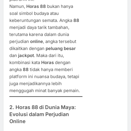
Namun,
Horas 88
bukan hanya
soal simbol budaya atau
keberuntungan semata. Angka
88
menjadi daya tarik tambahan,
terutama karena dalam dunia
perjudian
online
, angka tersebut
dikaitkan dengan
peluang besar
dan
jackpot
. Maka dari itu,
kombinasi kata
Horas
dengan
angka
88
tidak hanya memberi
platform ini nuansa budaya, tetapi
juga menjadikannya lebih
menggugah minat banyak pemain.
2.
Horas 88 di Dunia Maya:
Evolusi dalam Perjudian
Online