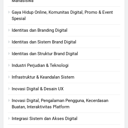
Mahasiswa
Gaya Hidup Online, Komunitas Digital, Promo & Event
Spesial
Identitas dan Branding Digital
Identitas dan Sistem Brand Digital
Identitas dan Struktur Brand Digital
Industri Perjudian & Teknologi
Infrastruktur & Keandalan Sistem
Inovasi Digital & Desain UX
Inovasi Digital, Pengalaman Pengguna, Kecerdasan
Buatan, Interaktivitas Platform
Integrasi Sistem dan Akses Digital