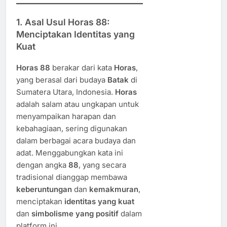
1.
Asal Usul Horas 88:
Menciptakan Identitas yang
Kuat
Horas 88
berakar dari kata
Horas
,
yang berasal dari budaya
Batak
di
Sumatera Utara, Indonesia.
Horas
adalah salam atau ungkapan untuk
menyampaikan harapan dan
kebahagiaan, sering digunakan
dalam berbagai acara budaya dan
adat. Menggabungkan kata ini
dengan angka
88
, yang secara
tradisional dianggap membawa
keberuntungan
dan
kemakmuran
,
menciptakan
identitas yang kuat
dan
simbolisme yang positif
dalam
platform ini.