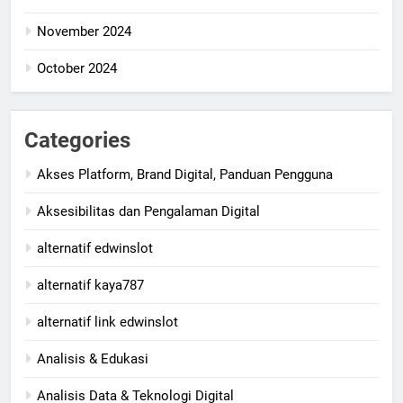
November 2024
October 2024
Categories
Akses Platform, Brand Digital, Panduan Pengguna
Aksesibilitas dan Pengalaman Digital
alternatif edwinslot
alternatif kaya787
alternatif link edwinslot
Analisis & Edukasi
Analisis Data & Teknologi Digital