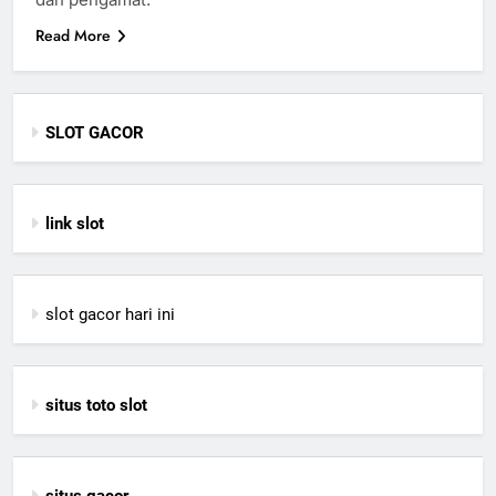
Read More
SLOT GACOR
link slot
slot gacor hari ini
situs toto slot
situs gacor