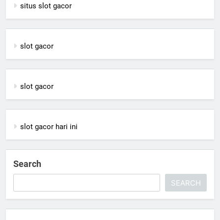
situs slot gacor
slot gacor
slot gacor
slot gacor hari ini
Search
SEARCH