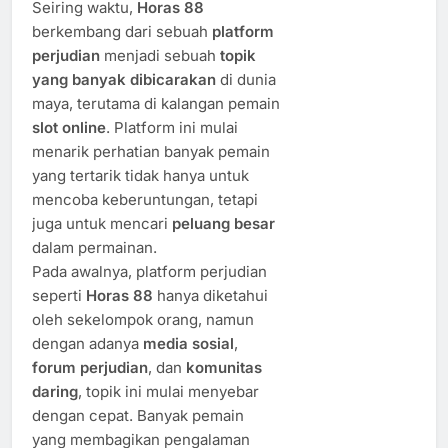
Seiring waktu,
Horas 88
berkembang dari sebuah
platform
perjudian
menjadi sebuah
topik
yang banyak dibicarakan
di dunia
maya, terutama di kalangan pemain
slot online
. Platform ini mulai
menarik perhatian banyak pemain
yang tertarik tidak hanya untuk
mencoba keberuntungan, tetapi
juga untuk mencari
peluang besar
dalam permainan.
Pada awalnya, platform perjudian
seperti
Horas 88
hanya diketahui
oleh sekelompok orang, namun
dengan adanya
media sosial
,
forum perjudian
, dan
komunitas
daring
, topik ini mulai menyebar
dengan cepat. Banyak pemain
yang membagikan pengalaman