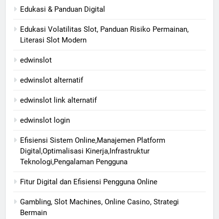
Edukasi & Panduan Digital
Edukasi Volatilitas Slot, Panduan Risiko Permainan,
Literasi Slot Modern
edwinslot
edwinslot alternatif
edwinslot link alternatif
edwinslot login
Efisiensi Sistem Online,Manajemen Platform
Digital,Optimalisasi Kinerja,Infrastruktur
Teknologi,Pengalaman Pengguna
Fitur Digital dan Efisiensi Pengguna Online
Gambling, Slot Machines, Online Casino, Strategi
Bermain