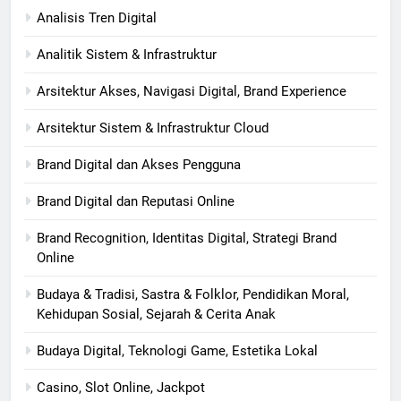
Analisis Tren Digital
Analitik Sistem & Infrastruktur
Arsitektur Akses, Navigasi Digital, Brand Experience
Arsitektur Sistem & Infrastruktur Cloud
Brand Digital dan Akses Pengguna
Brand Digital dan Reputasi Online
Brand Recognition, Identitas Digital, Strategi Brand
Online
Budaya & Tradisi, Sastra & Folklor, Pendidikan Moral,
Kehidupan Sosial, Sejarah & Cerita Anak
Budaya Digital, Teknologi Game, Estetika Lokal
Casino, Slot Online, Jackpot