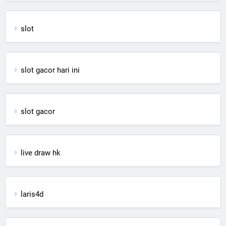
slot
slot gacor hari ini
slot gacor
live draw hk
laris4d