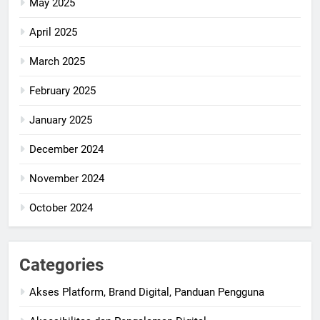
May 2025
April 2025
March 2025
February 2025
January 2025
December 2024
November 2024
October 2024
Categories
Akses Platform, Brand Digital, Panduan Pengguna