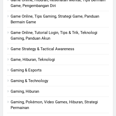
Game Online, Hiburan, Kesehatan Mental, Tips Bermain
Game, Pengembangan Diri
Game Online, Tips Gaming, Strategi Game, Panduan
Bermain Game
Game Online, Tutorial Login, Tips & Trik, Teknologi
Gaming, Panduan Akun
Game Strategy & Tactical Awareness
Game, Hiburan, Teknologi
Gaming & Esports
Gaming & Technology
Gaming, Hiburan
Gaming, Pokémon, Video Games, Hiburan, Strategi
Permainan