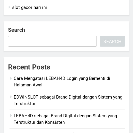
slot gacor hari ini
Search
SEARCH
Recent Posts
Cara Mengatasi LEBAH4D Login yang Berhenti di
Halaman Awal
EDWINSLOT sebagai Brand Digital dengan Sistem yang
Terstruktur
LEBAH4D sebagai Brand Digital dengan Sistem yang
Terstruktur dan Konsisten