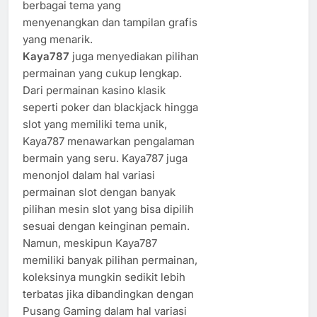
berbagai tema yang
menyenangkan dan tampilan grafis
yang menarik.
Kaya787
juga menyediakan pilihan
permainan yang cukup lengkap.
Dari permainan kasino klasik
seperti poker dan blackjack hingga
slot yang memiliki tema unik,
Kaya787 menawarkan pengalaman
bermain yang seru. Kaya787 juga
menonjol dalam hal variasi
permainan slot dengan banyak
pilihan mesin slot yang bisa dipilih
sesuai dengan keinginan pemain.
Namun, meskipun Kaya787
memiliki banyak pilihan permainan,
koleksinya mungkin sedikit lebih
terbatas jika dibandingkan dengan
Pusang Gaming dalam hal variasi