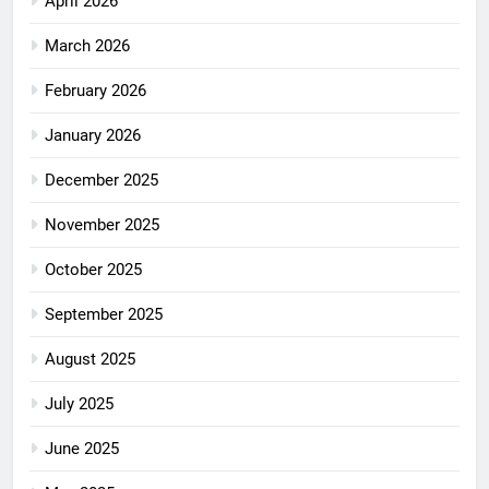
April 2026
March 2026
February 2026
January 2026
December 2025
November 2025
October 2025
September 2025
August 2025
July 2025
June 2025