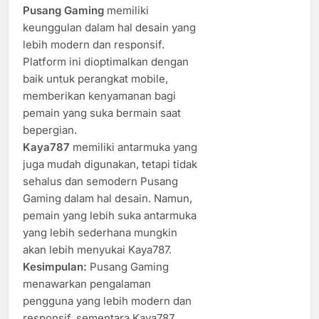
Pusang Gaming
memiliki
keunggulan dalam hal desain yang
lebih modern dan responsif.
Platform ini dioptimalkan dengan
baik untuk perangkat mobile,
memberikan kenyamanan bagi
pemain yang suka bermain saat
bepergian.
Kaya787
memiliki antarmuka yang
juga mudah digunakan, tetapi tidak
sehalus dan semodern Pusang
Gaming dalam hal desain. Namun,
pemain yang lebih suka antarmuka
yang lebih sederhana mungkin
akan lebih menyukai Kaya787.
Kesimpulan:
Pusang Gaming
menawarkan pengalaman
pengguna yang lebih modern dan
responsif, sementara Kaya787