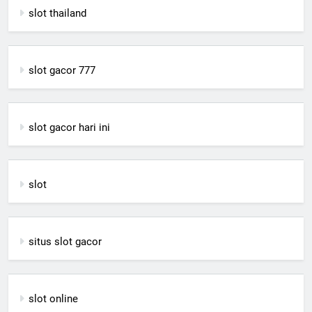
slot thailand
slot gacor 777
slot gacor hari ini
slot
situs slot gacor
slot online