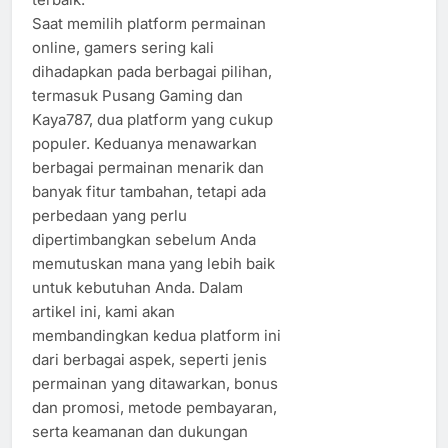
Saat memilih platform permainan
online, gamers sering kali
dihadapkan pada berbagai pilihan,
termasuk Pusang Gaming dan
Kaya787, dua platform yang cukup
populer. Keduanya menawarkan
berbagai permainan menarik dan
banyak fitur tambahan, tetapi ada
perbedaan yang perlu
dipertimbangkan sebelum Anda
memutuskan mana yang lebih baik
untuk kebutuhan Anda. Dalam
artikel ini, kami akan
membandingkan kedua platform ini
dari berbagai aspek, seperti jenis
permainan yang ditawarkan, bonus
dan promosi, metode pembayaran,
serta keamanan dan dukungan