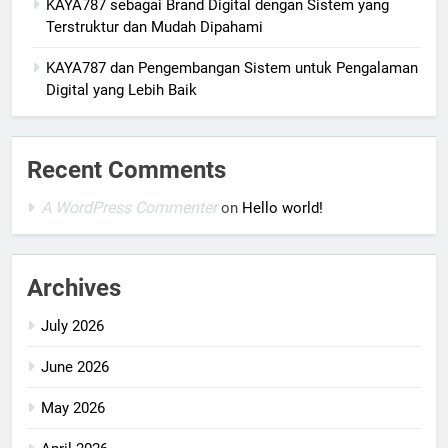
KAYA787 sebagai Brand Digital dengan Sistem yang
Terstruktur dan Mudah Dipahami
KAYA787 dan Pengembangan Sistem untuk Pengalaman
Digital yang Lebih Baik
Recent Comments
A WordPress Commenter
on
Hello world!
Archives
July 2026
June 2026
May 2026