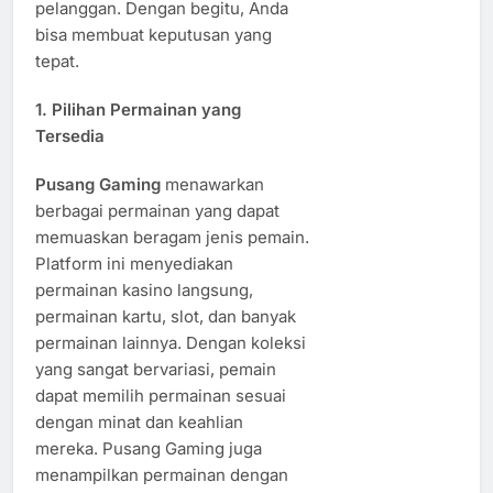
pelanggan. Dengan begitu, Anda
bisa membuat keputusan yang
tepat.
1.
Pilihan Permainan yang
Tersedia
Pusang Gaming
menawarkan
berbagai permainan yang dapat
memuaskan beragam jenis pemain.
Platform ini menyediakan
permainan kasino langsung,
permainan kartu, slot, dan banyak
permainan lainnya. Dengan koleksi
yang sangat bervariasi, pemain
dapat memilih permainan sesuai
dengan minat dan keahlian
mereka. Pusang Gaming juga
menampilkan permainan dengan