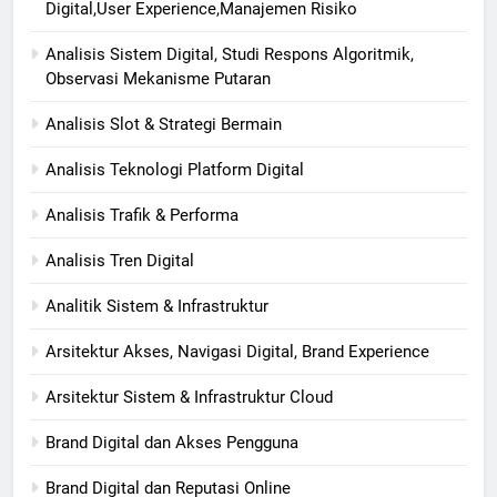
Digital,User Experience,Manajemen Risiko
Analisis Sistem Digital, Studi Respons Algoritmik,
Observasi Mekanisme Putaran
Analisis Slot & Strategi Bermain
Analisis Teknologi Platform Digital
Analisis Trafik & Performa
Analisis Tren Digital
Analitik Sistem & Infrastruktur
Arsitektur Akses, Navigasi Digital, Brand Experience
Arsitektur Sistem & Infrastruktur Cloud
Brand Digital dan Akses Pengguna
Brand Digital dan Reputasi Online