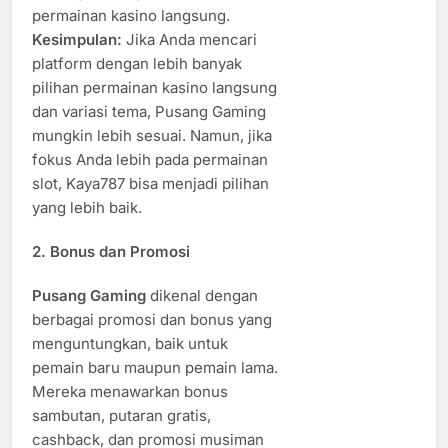
permainan kasino langsung.
Kesimpulan:
Jika Anda mencari
platform dengan lebih banyak
pilihan permainan kasino langsung
dan variasi tema, Pusang Gaming
mungkin lebih sesuai. Namun, jika
fokus Anda lebih pada permainan
slot, Kaya787 bisa menjadi pilihan
yang lebih baik.
2.
Bonus dan Promosi
Pusang Gaming
dikenal dengan
berbagai promosi dan bonus yang
menguntungkan, baik untuk
pemain baru maupun pemain lama.
Mereka menawarkan bonus
sambutan, putaran gratis,
cashback, dan promosi musiman