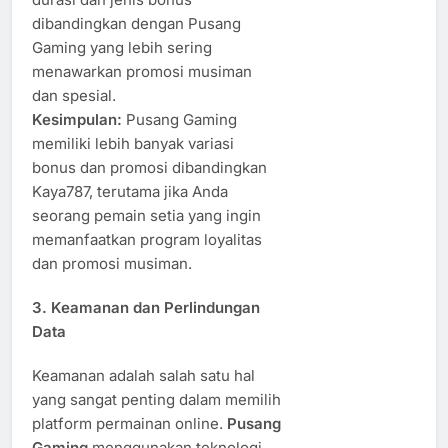
dibandingkan dengan Pusang
Gaming yang lebih sering
menawarkan promosi musiman
dan spesial.
Kesimpulan:
Pusang Gaming
memiliki lebih banyak variasi
bonus dan promosi dibandingkan
Kaya787, terutama jika Anda
seorang pemain setia yang ingin
memanfaatkan program loyalitas
dan promosi musiman.
3.
Keamanan dan Perlindungan
Data
Keamanan adalah salah satu hal
yang sangat penting dalam memilih
platform permainan online.
Pusang
Gaming
menggunakan teknologi