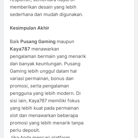
memberikan desain yang lebih
sederhana dan mudah digunakan.
Kesimpulan Akhir
Baik
Pusang Gaming
maupun
Kaya787
menawarkan
pengalaman bermain yang menarik
dan banyak keuntungan. Pusang
Gaming lebih unggul dalam hal
variasi permainan, bonus dan
promosi, serta pengalaman
pengguna yang lebih modern. Di
sisi lain, Kaya787 memiliki fokus
yang lebih kuat pada permainan
slot dan menawarkan beberapa
promosi yang lebih menarik tanpa
perlu deposit.
Jika Anda mencari platform