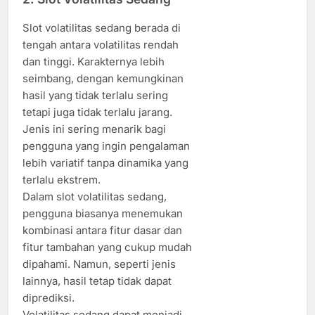
Slot volatilitas sedang berada di
tengah antara volatilitas rendah
dan tinggi. Karakternya lebih
seimbang, dengan kemungkinan
hasil yang tidak terlalu sering
tetapi juga tidak terlalu jarang.
Jenis ini sering menarik bagi
pengguna yang ingin pengalaman
lebih variatif tanpa dinamika yang
terlalu ekstrem.
Dalam slot volatilitas sedang,
pengguna biasanya menemukan
kombinasi antara fitur dasar dan
fitur tambahan yang cukup mudah
dipahami. Namun, seperti jenis
lainnya, hasil tetap tidak dapat
diprediksi.
Volatilitas sedang dapat menjadi