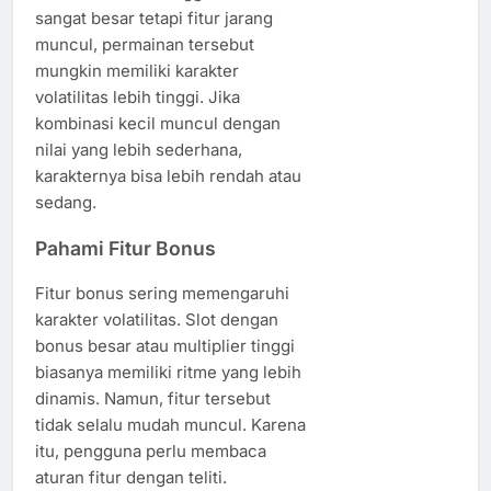
sangat besar tetapi fitur jarang
muncul, permainan tersebut
mungkin memiliki karakter
volatilitas lebih tinggi. Jika
kombinasi kecil muncul dengan
nilai yang lebih sederhana,
karakternya bisa lebih rendah atau
sedang.
Pahami Fitur Bonus
Fitur bonus sering memengaruhi
karakter volatilitas. Slot dengan
bonus besar atau multiplier tinggi
biasanya memiliki ritme yang lebih
dinamis. Namun, fitur tersebut
tidak selalu mudah muncul. Karena
itu, pengguna perlu membaca
aturan fitur dengan teliti.