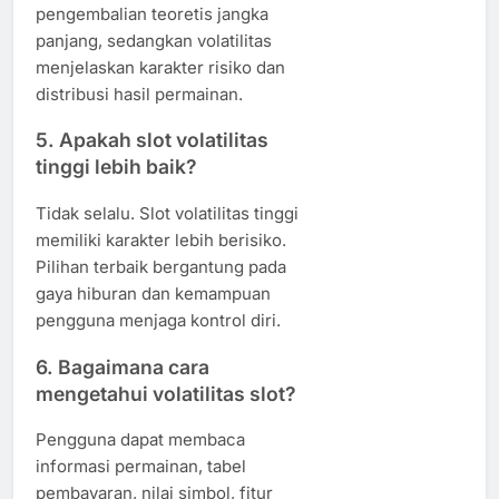
pengembalian teoretis jangka
panjang, sedangkan volatilitas
menjelaskan karakter risiko dan
distribusi hasil permainan.
5. Apakah slot volatilitas
tinggi lebih baik?
Tidak selalu. Slot volatilitas tinggi
memiliki karakter lebih berisiko.
Pilihan terbaik bergantung pada
gaya hiburan dan kemampuan
pengguna menjaga kontrol diri.
6. Bagaimana cara
mengetahui volatilitas slot?
Pengguna dapat membaca
informasi permainan, tabel
pembayaran, nilai simbol, fitur