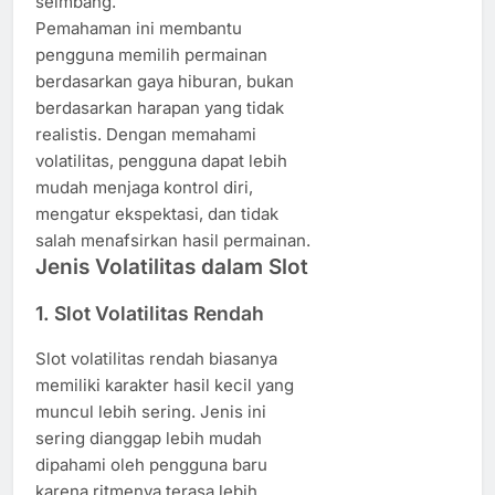
seimbang.
Pemahaman ini membantu
pengguna memilih permainan
berdasarkan gaya hiburan, bukan
berdasarkan harapan yang tidak
realistis. Dengan memahami
volatilitas, pengguna dapat lebih
mudah menjaga kontrol diri,
mengatur ekspektasi, dan tidak
salah menafsirkan hasil permainan.
Jenis Volatilitas dalam Slot
1. Slot Volatilitas Rendah
Slot volatilitas rendah biasanya
memiliki karakter hasil kecil yang
muncul lebih sering. Jenis ini
sering dianggap lebih mudah
dipahami oleh pengguna baru
karena ritmenya terasa lebih