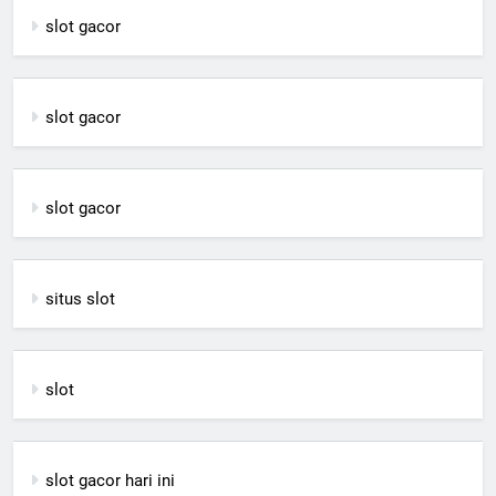
slot gacor
slot gacor
slot gacor
situs slot
slot
slot gacor hari ini