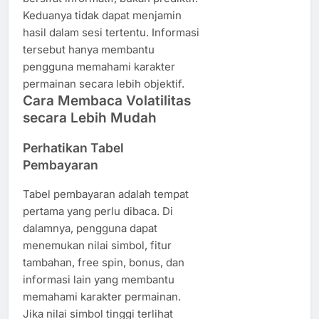
Keduanya tidak dapat menjamin
hasil dalam sesi tertentu. Informasi
tersebut hanya membantu
pengguna memahami karakter
permainan secara lebih objektif.
Cara Membaca Volatilitas
secara Lebih Mudah
Perhatikan Tabel
Pembayaran
Tabel pembayaran adalah tempat
pertama yang perlu dibaca. Di
dalamnya, pengguna dapat
menemukan nilai simbol, fitur
tambahan, free spin, bonus, dan
informasi lain yang membantu
memahami karakter permainan.
Jika nilai simbol tinggi terlihat