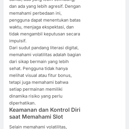
dan ada yang lebih agresif. Dengan
memahami perbedaan ini,
pengguna dapat menentukan batas
waktu, menjaga ekspektasi, dan
tidak mengambil keputusan secara
impulsif.
Dari sudut pandang literasi digital,
memahami volatilitas adalah bagian
dari sikap bermain yang lebih
sehat. Pengguna tidak hanya
melihat visual atau fitur bonus,
tetapi juga memahami bahwa
setiap permainan memiliki
dinamika risiko yang perlu
diperhatikan.
Keamanan dan Kontrol Diri
saat Memahami Slot
Selain memahami volatilitas,