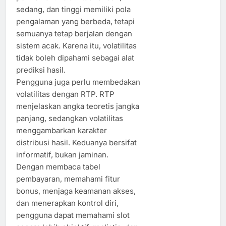
sedang, dan tinggi memiliki pola
pengalaman yang berbeda, tetapi
semuanya tetap berjalan dengan
sistem acak. Karena itu, volatilitas
tidak boleh dipahami sebagai alat
prediksi hasil.
Pengguna juga perlu membedakan
volatilitas dengan RTP. RTP
menjelaskan angka teoretis jangka
panjang, sedangkan volatilitas
menggambarkan karakter
distribusi hasil. Keduanya bersifat
informatif, bukan jaminan.
Dengan membaca tabel
pembayaran, memahami fitur
bonus, menjaga keamanan akses,
dan menerapkan kontrol diri,
pengguna dapat memahami slot