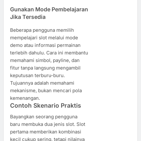
Gunakan Mode Pembelajaran
Jika Tersedia
Beberapa pengguna memilih
mempelajari slot melalui mode
demo atau informasi permainan
terlebih dahulu. Cara ini membantu
memahami simbol, payline, dan
fitur tanpa langsung mengambil
keputusan terburu-buru.
Tujuannya adalah memahami
mekanisme, bukan mencari pola
kemenangan.
Contoh Skenario Praktis
Bayangkan seorang pengguna
baru membuka dua jenis slot. Slot
pertama memberikan kombinasi
kecil cukup sering, tetapi nilainya