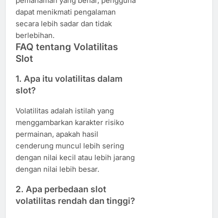
pemahaman yang benar, pengguna
dapat menikmati pengalaman
secara lebih sadar dan tidak
berlebihan.
FAQ tentang Volatilitas
Slot
1. Apa itu volatilitas dalam
slot?
Volatilitas adalah istilah yang
menggambarkan karakter risiko
permainan, apakah hasil
cenderung muncul lebih sering
dengan nilai kecil atau lebih jarang
dengan nilai lebih besar.
2. Apa perbedaan slot
volatilitas rendah dan tinggi?