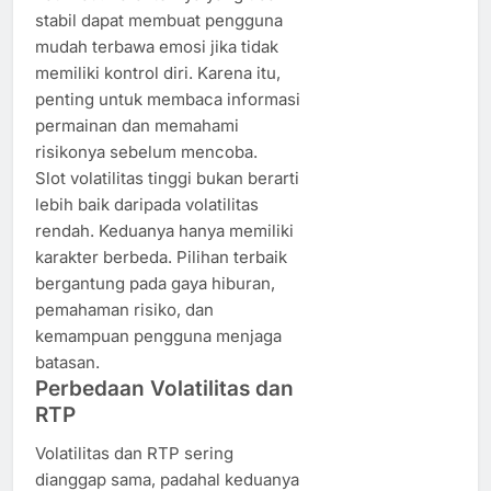
stabil dapat membuat pengguna
mudah terbawa emosi jika tidak
memiliki kontrol diri. Karena itu,
penting untuk membaca informasi
permainan dan memahami
risikonya sebelum mencoba.
Slot volatilitas tinggi bukan berarti
lebih baik daripada volatilitas
rendah. Keduanya hanya memiliki
karakter berbeda. Pilihan terbaik
bergantung pada gaya hiburan,
pemahaman risiko, dan
kemampuan pengguna menjaga
batasan.
Perbedaan Volatilitas dan
RTP
Volatilitas dan RTP sering
dianggap sama, padahal keduanya