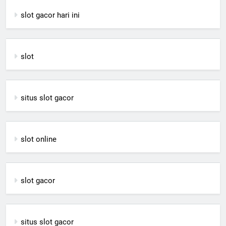
slot gacor hari ini
slot
situs slot gacor
slot online
slot gacor
situs slot gacor