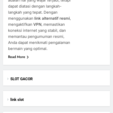
adalah hal yang wajar terjadi, tetapi
dapat diatasi dengan langkah-
langkah yang tepat. Dengan
menggunakan
link alternatif resmi
,
mengaktifkan
VPN
, memastikan
koneksi internet yang stabil, dan
memantau pengumuman resmi,
Anda dapat menikmati pengalaman
bermain yang optimal.
Read More
SLOT GACOR
link slot