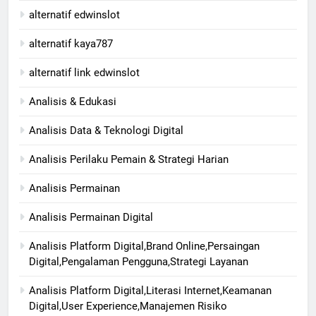
alternatif edwinslot
alternatif kaya787
alternatif link edwinslot
Analisis & Edukasi
Analisis Data & Teknologi Digital
Analisis Perilaku Pemain & Strategi Harian
Analisis Permainan
Analisis Permainan Digital
Analisis Platform Digital,Brand Online,Persaingan
Digital,Pengalaman Pengguna,Strategi Layanan
Analisis Platform Digital,Literasi Internet,Keamanan
Digital,User Experience,Manajemen Risiko