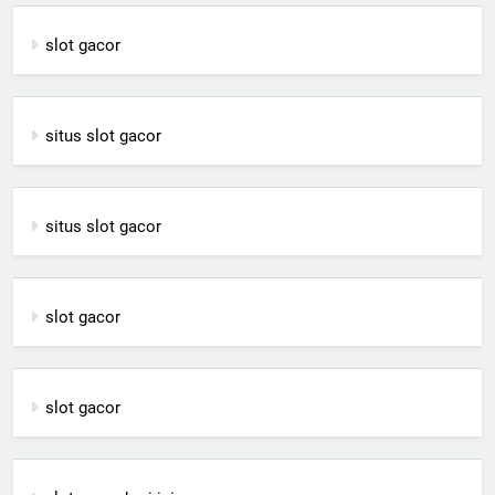
slot gacor
situs slot gacor
situs slot gacor
slot gacor
slot gacor