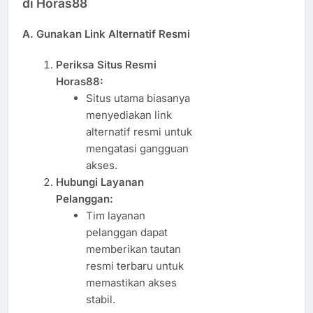
di Horas88
A. Gunakan Link Alternatif Resmi
Periksa Situs Resmi
Horas88:
Situs utama biasanya
menyediakan link
alternatif resmi untuk
mengatasi gangguan
akses.
Hubungi Layanan
Pelanggan:
Tim layanan
pelanggan dapat
memberikan tautan
resmi terbaru untuk
memastikan akses
stabil.