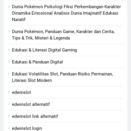
Dunia Pokémon Psikologi Fiksi Perkembangan Karakter
Dinamika Emosional Analisis Dunia Imajinatif Edukasi
Naratif
Dunia Pokémon, Panduan Game, Karakter dan Cerita,
Tips & Trik, Misteri & Legenda
Edukasi & Literasi Digital Gaming
Edukasi & Panduan Digital
Edukasi Volatilitas Slot, Panduan Risiko Permainan,
Literasi Slot Modern
edwinslot
edwinslot alternatif
edwinslot link alternatif
edwinslot login