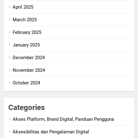
April 2025
March 2025
February 2025
January 2025
December 2024
November 2024
October 2024
Categories
Akses Platform, Brand Digital, Panduan Pengguna
Aksesibilitas dan Pengalaman Digital