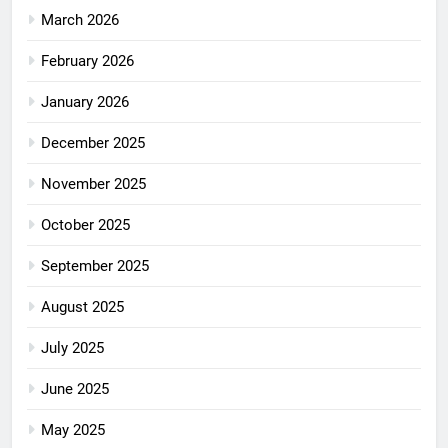
March 2026
February 2026
January 2026
December 2025
November 2025
October 2025
September 2025
August 2025
July 2025
June 2025
May 2025