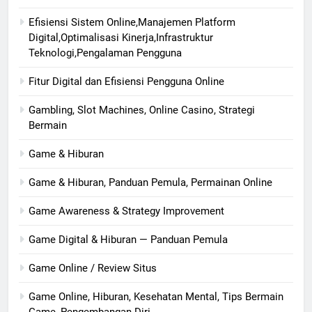
Efisiensi Sistem Online,Manajemen Platform
Digital,Optimalisasi Kinerja,Infrastruktur
Teknologi,Pengalaman Pengguna
Fitur Digital dan Efisiensi Pengguna Online
Gambling, Slot Machines, Online Casino, Strategi
Bermain
Game & Hiburan
Game & Hiburan, Panduan Pemula, Permainan Online
Game Awareness & Strategy Improvement
Game Digital & Hiburan — Panduan Pemula
Game Online / Review Situs
Game Online, Hiburan, Kesehatan Mental, Tips Bermain