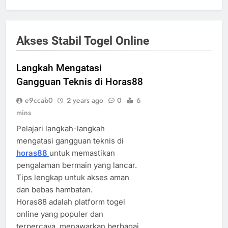
Akses Stabil Togel Online
Langkah Mengatasi
Gangguan Teknis di Horas88
e9ccab0
2 years ago
0
6
mins
Pelajari langkah-langkah
mengatasi gangguan teknis di
horas88
untuk memastikan
pengalaman bermain yang lancar.
Tips lengkap untuk akses aman
dan bebas hambatan.
Horas88 adalah platform togel
online yang populer dan
terpercaya, menawarkan berbagai