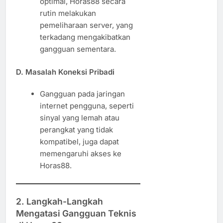
optimal, Horas88 secara
rutin melakukan
pemeliharaan server, yang
terkadang mengakibatkan
gangguan sementara.
D. Masalah Koneksi Pribadi
Gangguan pada jaringan
internet pengguna, seperti
sinyal yang lemah atau
perangkat yang tidak
kompatibel, juga dapat
memengaruhi akses ke
Horas88.
2.
Langkah-Langkah
Mengatasi Gangguan Teknis