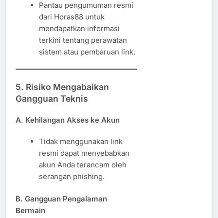
Pantau pengumuman resmi
dari Horas88 untuk
mendapatkan informasi
terkini tentang perawatan
sistem atau pembaruan link.
5.
Risiko Mengabaikan
Gangguan Teknis
A. Kehilangan Akses ke Akun
Tidak menggunakan link
resmi dapat menyebabkan
akun Anda terancam oleh
serangan phishing.
B. Gangguan Pengalaman
Bermain