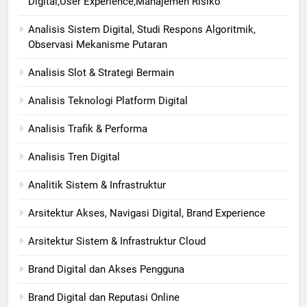
Digital,User Experience,Manajemen Risiko
Analisis Sistem Digital, Studi Respons Algoritmik,
Observasi Mekanisme Putaran
Analisis Slot & Strategi Bermain
Analisis Teknologi Platform Digital
Analisis Trafik & Performa
Analisis Tren Digital
Analitik Sistem & Infrastruktur
Arsitektur Akses, Navigasi Digital, Brand Experience
Arsitektur Sistem & Infrastruktur Cloud
Brand Digital dan Akses Pengguna
Brand Digital dan Reputasi Online