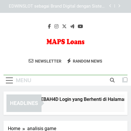
Skip
LEBAH4D sebagai Brand Digital dengan Sistem
to
yang Terstruktur dan Konsisten
content
KAYA787 sebagai Brand Digital dengan Sistem
yang Terstruktur dan Mudah Dipahami
Cara Mengatasi LEBAH4D Login yang Berhenti di
Halaman Awal
EDWINSLOT sebagai Brand Digital dengan Sistem
yang Terstruktur
MAPS Loans
MAPS Loans Menyediakan Layanan
LEBAH4D sebagai Brand Digital dengan Sistem
NEWSLETTER
RANDOM NEWS
yang Terstruktur dan Konsisten
Pinjaman Cepat Dengan Proses Mudah
KAYA787 sebagai Brand Digital dengan Sistem
Dan Bunga Rendah.
yang Terstruktur dan Mudah Dipahami
MENU
ra Mengatasi LEBAH4D Login yang Berhenti di Halaman Awal
HEADLINES
Week Ago
Home
analisis game