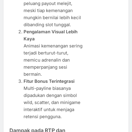
peluang payout melejit,
meski tiap kemenangan
mungkin bernilai lebih kecil
dibanding slot tunggal.
Pengalaman Visual Lebih
Kaya
Animasi kemenangan sering
terjadi berturut-turut,
memicu adrenalin dan
memperpanjang sesi
bermain.
Fitur Bonus Terintegrasi
Multi-payline biasanya
dipadukan dengan simbol
wild, scatter, dan minigame
interaktif untuk menjaga
retensi pengguna.
Dampak pada RTP dan