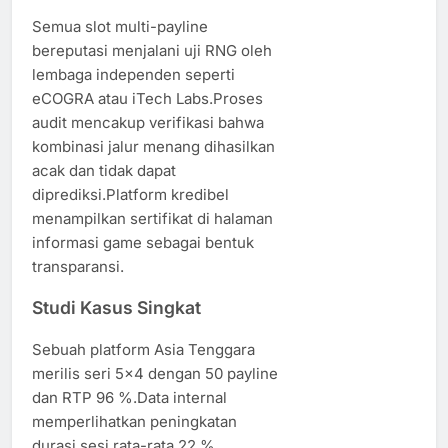
Semua slot multi-payline
bereputasi menjalani uji RNG oleh
lembaga independen seperti
eCOGRA atau iTech Labs.Proses
audit mencakup verifikasi bahwa
kombinasi jalur menang dihasilkan
acak dan tidak dapat
diprediksi.Platform kredibel
menampilkan sertifikat di halaman
informasi game sebagai bentuk
transparansi.
Studi Kasus Singkat
Sebuah platform Asia Tenggara
merilis seri 5×4 dengan 50 payline
dan RTP 96 %.Data internal
memperlihatkan peningkatan
durasi sesi rata-rata 22 %