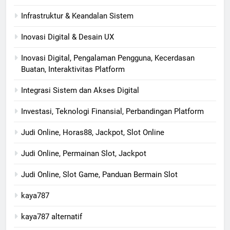
Infrastruktur & Keandalan Sistem
Inovasi Digital & Desain UX
Inovasi Digital, Pengalaman Pengguna, Kecerdasan
Buatan, Interaktivitas Platform
Integrasi Sistem dan Akses Digital
Investasi, Teknologi Finansial, Perbandingan Platform
Judi Online, Horas88, Jackpot, Slot Online
Judi Online, Permainan Slot, Jackpot
Judi Online, Slot Game, Panduan Bermain Slot
kaya787
kaya787 alternatif