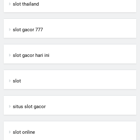
slot thailand
slot gacor 777
slot gacor hari ini
slot
situs slot gacor
slot online