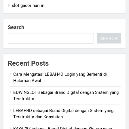
slot gacor hari ini
Search
SEARCH
Recent Posts
Cara Mengatasi LEBAH4D Login yang Berhenti di
Halaman Awal
EDWINSLOT sebagai Brand Digital dengan Sistem yang
Terstruktur
LEBAH4D sebagai Brand Digital dengan Sistem yang
Terstruktur dan Konsisten
KAYA787 sebagai Brand Digital dengan Sistem yang