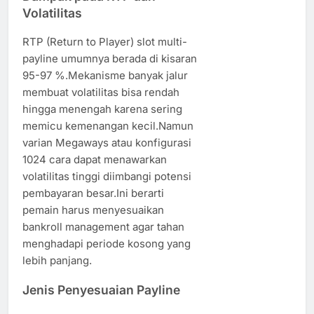
Volatilitas
RTP (Return to Player) slot multi-
payline umumnya berada di kisaran
95-97 %.Mekanisme banyak jalur
membuat volatilitas bisa rendah
hingga menengah karena sering
memicu kemenangan kecil.Namun
varian Megaways atau konfigurasi
1024 cara dapat menawarkan
volatilitas tinggi diimbangi potensi
pembayaran besar.Ini berarti
pemain harus menyesuaikan
bankroll management agar tahan
menghadapi periode kosong yang
lebih panjang.
Jenis Penyesuaian Payline