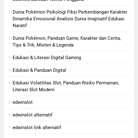
Dunia Pokémon Psikologi Fiksi Perkembangan Karakter
Dinamika Emosional Analisis Dunia Imajinatif Edukasi
Naratif
Dunia Pokémon, Panduan Game, Karakter dan Cerita,
Tips & Trik, Misteri & Legenda
Edukasi & Literasi Digital Gaming
Edukasi & Panduan Digital
Edukasi Volatilitas Slot, Panduan Risiko Permainan,
Literasi Slot Modern
edwinslot
edwinslot alternatif
edwinslot link alternatif