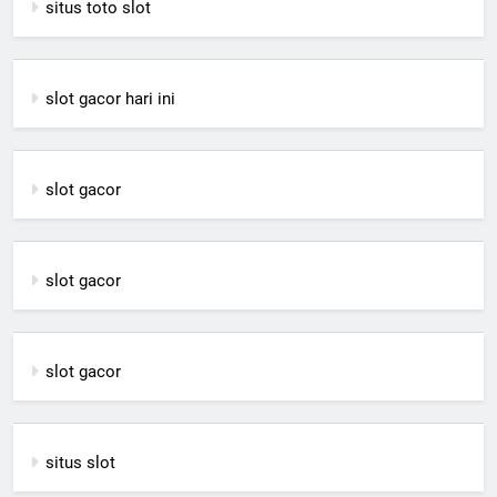
situs toto slot
slot gacor hari ini
slot gacor
slot gacor
slot gacor
situs slot