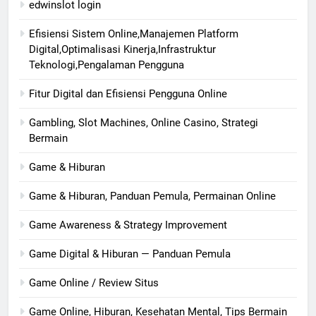
edwinslot login
Efisiensi Sistem Online,Manajemen Platform
Digital,Optimalisasi Kinerja,Infrastruktur
Teknologi,Pengalaman Pengguna
Fitur Digital dan Efisiensi Pengguna Online
Gambling, Slot Machines, Online Casino, Strategi
Bermain
Game & Hiburan
Game & Hiburan, Panduan Pemula, Permainan Online
Game Awareness & Strategy Improvement
Game Digital & Hiburan — Panduan Pemula
Game Online / Review Situs
Game Online, Hiburan, Kesehatan Mental, Tips Bermain