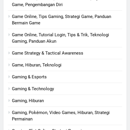
Game, Pengembangan Diri
Game Online, Tips Gaming, Strategi Game, Panduan
Bermain Game
Game Online, Tutorial Login, Tips & Trik, Teknologi
Gaming, Panduan Akun
Game Strategy & Tactical Awareness
Game, Hiburan, Teknologi
Gaming & Esports
Gaming & Technology
Gaming, Hiburan
Gaming, Pokémon, Video Games, Hiburan, Strategi
Permainan