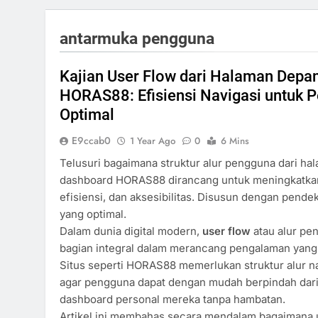
antarmuka pengguna
Kajian User Flow dari Halaman Depa
HORAS88: Efisiensi Navigasi untuk 
Optimal
E9ccab0
1 Year Ago
0
6 Mins
Telusuri bagaimana struktur alur pengguna dari h
dashboard HORAS88 dirancang untuk meningkatka
efisiensi, dan aksesibilitas. Disusun dengan pend
yang optimal.
Dalam dunia digital modern,
user flow
atau alur pe
bagian integral dalam merancang pengalaman yang
Situs seperti HORAS88 memerlukan struktur alur na
agar pengguna dapat dengan mudah berpindah dar
dashboard personal mereka tanpa hambatan.
Artikel ini membahas secara mendalam bagaimana u