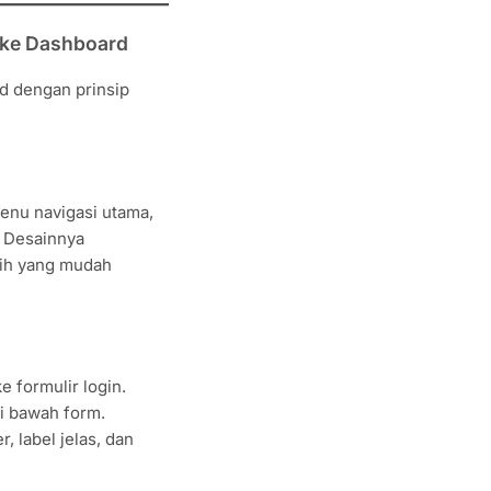
 ke Dashboard
d dengan prinsip
enu navigasi utama,
. Desainnya
sih yang mudah
e formulir login.
di bawah form.
 label jelas, dan