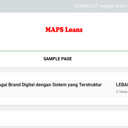
EDWINSLOT sebagai Brand Di
LEBAH4D sebagai Brand Digital dengan 
KAYA787 sebagai Brand Digital dengan Sistem
PS Loans
Cara Mengatasi LEBAH4D 
s Menyediakan Layanan Pinjaman Cepat Dengan Proses Mud
EDWINSLOT sebagai Brand Di
SAMPLE PAGE
LEBAH4D sebagai Brand Digital dengan 
KAYA787 sebagai Brand Digital dengan Sistem
ital dengan Sistem yang Terstruktur
LEBAH4D sebagai 
2 Weeks Ago