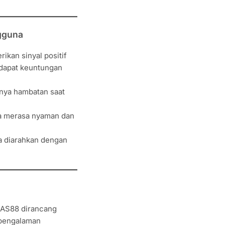
ngguna
ikan sinyal positif
apat keuntungan
nya hambatan saat
 merasa nyaman dan
 diarahkan dengan
RAS88 dirancang
 pengalaman