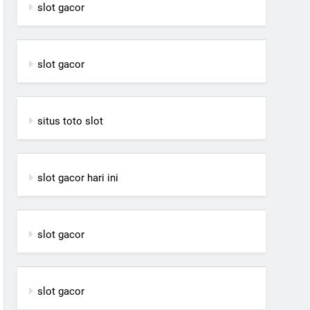
slot gacor
slot gacor
situs toto slot
slot gacor hari ini
slot gacor
slot gacor