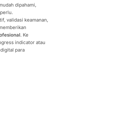
 mudah dipahami,
perlu.
if, validasi keamanan,
 memberikan
ofesional
. Ke
gress indicator atau
digital para