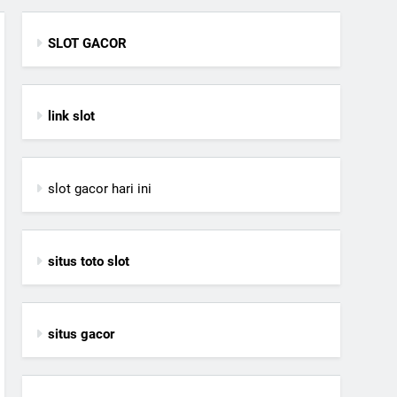
SLOT GACOR
link slot
slot gacor hari ini
situs toto slot
situs gacor