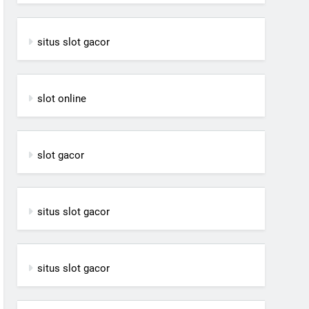
situs slot gacor
slot online
slot gacor
situs slot gacor
situs slot gacor