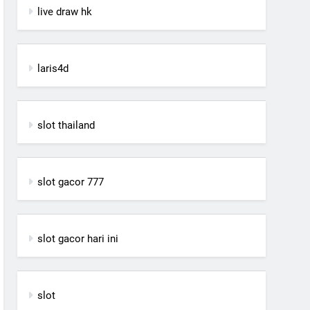
live draw hk
laris4d
slot thailand
slot gacor 777
slot gacor hari ini
slot