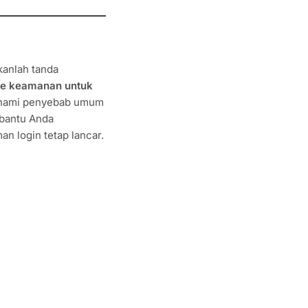
anlah tanda
e keamanan untuk
hami penyebab umum
mbantu Anda
 login tetap lancar.