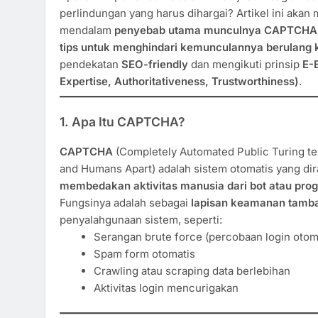
perlindungan yang harus dihargai? Artikel ini aka
mendalam
penyebab utama munculnya CAPTCHA
tips untuk menghindari kemunculannya berulang k
pendekatan
SEO-friendly
dan mengikuti prinsip
E-
Expertise, Authoritativeness, Trustworthiness)
.
1. Apa Itu CAPTCHA?
CAPTCHA
(Completely Automated Public Turing tes
and Humans Apart) adalah sistem otomatis yang di
membedakan aktivitas manusia dari bot atau pro
Fungsinya adalah sebagai
lapisan keamanan tamb
penyalahgunaan sistem, seperti:
Serangan brute force (percobaan login otom
Spam form otomatis
Crawling atau scraping data berlebihan
Aktivitas login mencurigakan