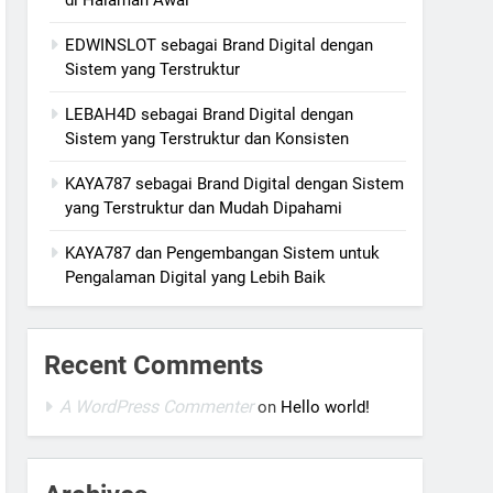
di Halaman Awal
EDWINSLOT sebagai Brand Digital dengan
Sistem yang Terstruktur
LEBAH4D sebagai Brand Digital dengan
Sistem yang Terstruktur dan Konsisten
KAYA787 sebagai Brand Digital dengan Sistem
yang Terstruktur dan Mudah Dipahami
KAYA787 dan Pengembangan Sistem untuk
Pengalaman Digital yang Lebih Baik
Recent Comments
A WordPress Commenter
on
Hello world!