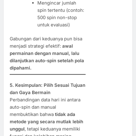
Mengincar jumlah
spin tertentu (contoh:
500 spin non-stop
untuk evaluasi)
Gabungan dari keduanya pun bisa
menjadi strategi efektif:
awal
permainan dengan manual, lalu
dilanjutkan auto-spin setelah pola
dipahami.
5. Kesimpulan: Pilih Sesuai Tujuan
dan Gaya Bermain
Perbandingan data hari ini antara
auto-spin dan manual
membuktikan bahwa
tidak ada
metode yang secara mutlak lebih
unggul
, tetapi keduanya memiliki