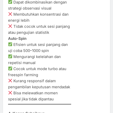
Dapat dikombinasikan dengan
strategi observasi visual
Membutuhkan konsentrasi dan
energi lebih
Tidak cocok untuk sesi panjang
atau pengujian statistik
Auto-Spin
Efisien untuk sesi panjang dan
uji coba 500–1000 spin
Mengurangi kelelahan dan
repetisi manual
Cocok untuk mode turbo atau
freespin farming
Kurang responsif dalam
pengambilan keputusan mendadak
Bisa melewatkan momen
spesial jika tidak dipantau