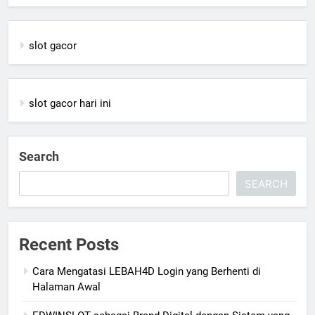
slot gacor
slot gacor hari ini
Search
SEARCH
Recent Posts
Cara Mengatasi LEBAH4D Login yang Berhenti di
Halaman Awal