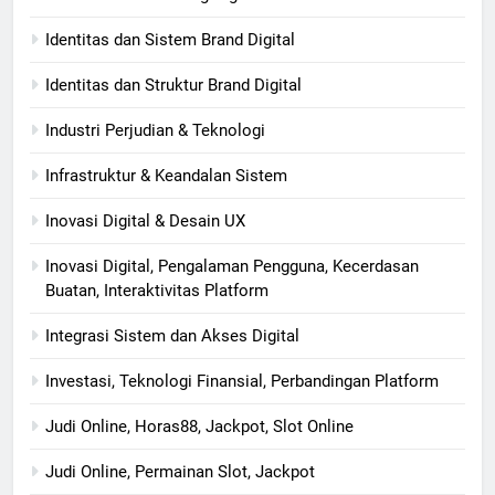
Identitas dan Sistem Brand Digital
Identitas dan Struktur Brand Digital
Industri Perjudian & Teknologi
Infrastruktur & Keandalan Sistem
Inovasi Digital & Desain UX
Inovasi Digital, Pengalaman Pengguna, Kecerdasan
Buatan, Interaktivitas Platform
Integrasi Sistem dan Akses Digital
Investasi, Teknologi Finansial, Perbandingan Platform
Judi Online, Horas88, Jackpot, Slot Online
Judi Online, Permainan Slot, Jackpot