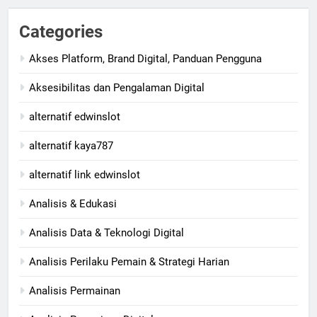
Categories
Akses Platform, Brand Digital, Panduan Pengguna
Aksesibilitas dan Pengalaman Digital
alternatif edwinslot
alternatif kaya787
alternatif link edwinslot
Analisis & Edukasi
Analisis Data & Teknologi Digital
Analisis Perilaku Pemain & Strategi Harian
Analisis Permainan