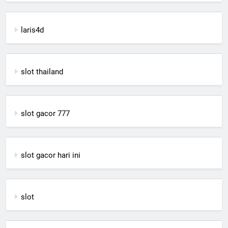
laris4d
slot thailand
slot gacor 777
slot gacor hari ini
slot