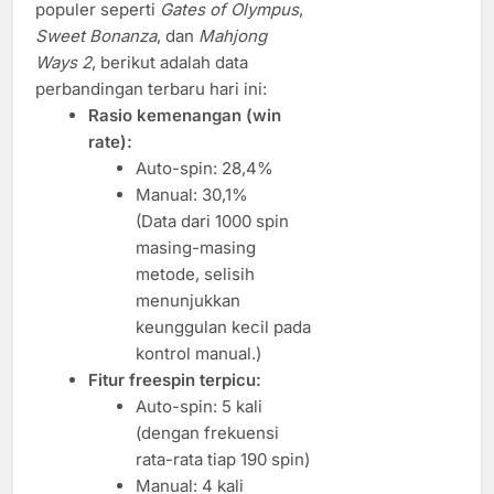
populer seperti
Gates of Olympus
,
Sweet Bonanza
, dan
Mahjong
Ways 2
, berikut adalah data
perbandingan terbaru hari ini:
Rasio kemenangan (win
rate):
Auto-spin: 28,4%
Manual: 30,1%
(Data dari 1000 spin
masing-masing
metode, selisih
menunjukkan
keunggulan kecil pada
kontrol manual.)
Fitur freespin terpicu:
Auto-spin: 5 kali
(dengan frekuensi
rata-rata tiap 190 spin)
Manual: 4 kali