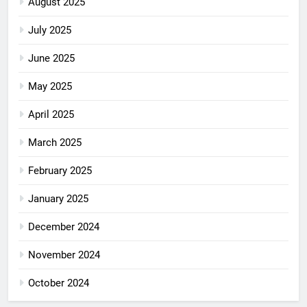
August 2025
July 2025
June 2025
May 2025
April 2025
March 2025
February 2025
January 2025
December 2024
November 2024
October 2024