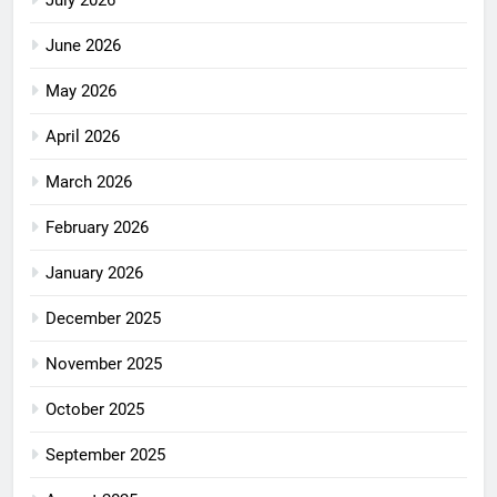
July 2026
June 2026
May 2026
April 2026
March 2026
February 2026
January 2026
December 2025
November 2025
October 2025
September 2025