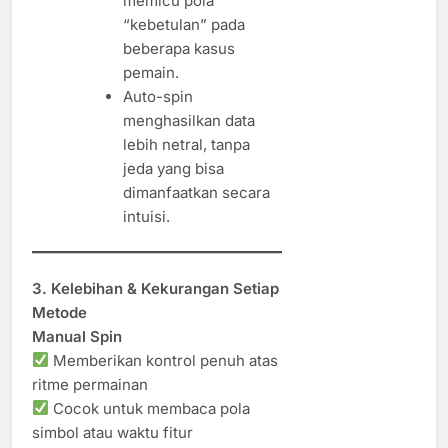
memicu pola
“kebetulan” pada
beberapa kasus
pemain.
Auto-spin
menghasilkan data
lebih netral, tanpa
jeda yang bisa
dimanfaatkan secara
intuisi.
3. Kelebihan & Kekurangan Setiap
Metode
Manual Spin
Memberikan kontrol penuh atas
ritme permainan
Cocok untuk membaca pola
simbol atau waktu fitur