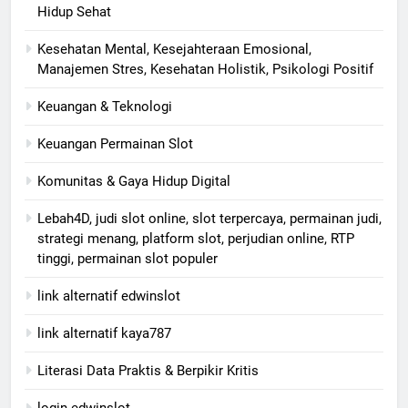
Hidup Sehat
Kesehatan Mental, Kesejahteraan Emosional,
Manajemen Stres, Kesehatan Holistik, Psikologi Positif
Keuangan & Teknologi
Keuangan Permainan Slot
Komunitas & Gaya Hidup Digital
Lebah4D, judi slot online, slot terpercaya, permainan judi,
strategi menang, platform slot, perjudian online, RTP
tinggi, permainan slot populer
link alternatif edwinslot
link alternatif kaya787
Literasi Data Praktis & Berpikir Kritis