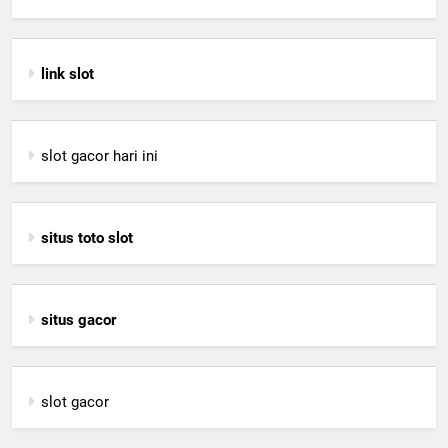
link slot
slot gacor hari ini
situs toto slot
situs gacor
slot gacor