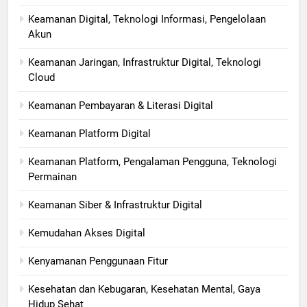
Keamanan Digital, Teknologi Informasi, Pengelolaan
Akun
Keamanan Jaringan, Infrastruktur Digital, Teknologi
Cloud
Keamanan Pembayaran & Literasi Digital
Keamanan Platform Digital
Keamanan Platform, Pengalaman Pengguna, Teknologi
Permainan
Keamanan Siber & Infrastruktur Digital
Kemudahan Akses Digital
Kenyamanan Penggunaan Fitur
Kesehatan dan Kebugaran, Kesehatan Mental, Gaya
Hidup Sehat