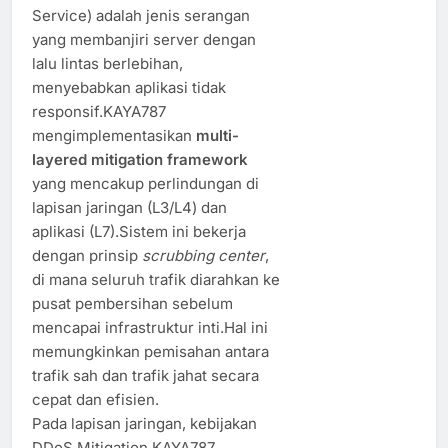
Service) adalah jenis serangan
yang membanjiri server dengan
lalu lintas berlebihan,
menyebabkan aplikasi tidak
responsif.KAYA787
mengimplementasikan
multi-
layered mitigation framework
yang mencakup perlindungan di
lapisan jaringan (L3/L4) dan
aplikasi (L7).Sistem ini bekerja
dengan prinsip
scrubbing center
,
di mana seluruh trafik diarahkan ke
pusat pembersihan sebelum
mencapai infrastruktur inti.Hal ini
memungkinkan pemisahan antara
trafik sah dan trafik jahat secara
cepat dan efisien.
Pada lapisan jaringan, kebijakan
DDoS Mitigation KAYA787