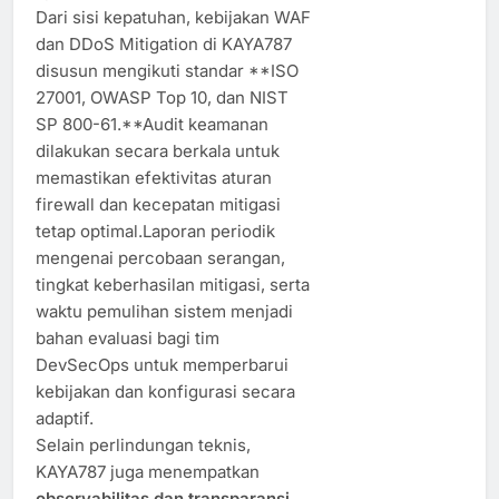
Dari sisi kepatuhan, kebijakan WAF
dan DDoS Mitigation di KAYA787
disusun mengikuti standar **ISO
27001, OWASP Top 10, dan NIST
SP 800-61.**Audit keamanan
dilakukan secara berkala untuk
memastikan efektivitas aturan
firewall dan kecepatan mitigasi
tetap optimal.Laporan periodik
mengenai percobaan serangan,
tingkat keberhasilan mitigasi, serta
waktu pemulihan sistem menjadi
bahan evaluasi bagi tim
DevSecOps untuk memperbarui
kebijakan dan konfigurasi secara
adaptif.
Selain perlindungan teknis,
KAYA787 juga menempatkan
observabilitas dan transparansi