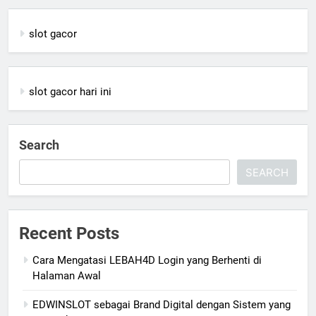
slot gacor
slot gacor hari ini
Search
SEARCH
Recent Posts
Cara Mengatasi LEBAH4D Login yang Berhenti di
Halaman Awal
EDWINSLOT sebagai Brand Digital dengan Sistem yang