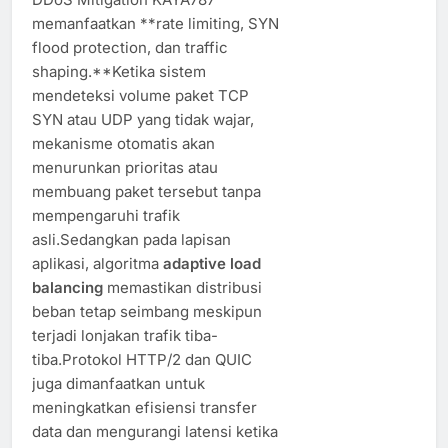
memanfaatkan **rate limiting, SYN
flood protection, dan traffic
shaping.**Ketika sistem
mendeteksi volume paket TCP
SYN atau UDP yang tidak wajar,
mekanisme otomatis akan
menurunkan prioritas atau
membuang paket tersebut tanpa
mempengaruhi trafik
asli.Sedangkan pada lapisan
aplikasi, algoritma
adaptive load
balancing
memastikan distribusi
beban tetap seimbang meskipun
terjadi lonjakan trafik tiba-
tiba.Protokol HTTP/2 dan QUIC
juga dimanfaatkan untuk
meningkatkan efisiensi transfer
data dan mengurangi latensi ketika