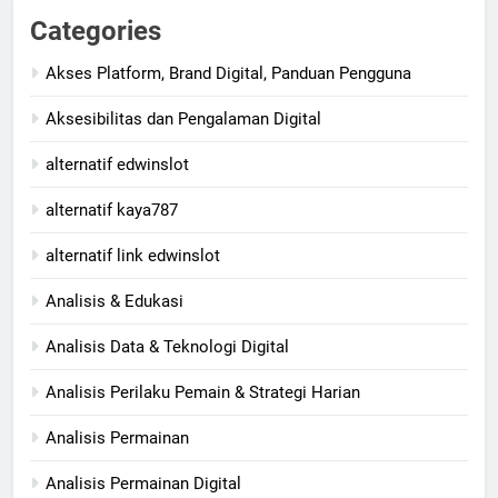
Categories
Akses Platform, Brand Digital, Panduan Pengguna
Aksesibilitas dan Pengalaman Digital
alternatif edwinslot
alternatif kaya787
alternatif link edwinslot
Analisis & Edukasi
Analisis Data & Teknologi Digital
Analisis Perilaku Pemain & Strategi Harian
Analisis Permainan
Analisis Permainan Digital