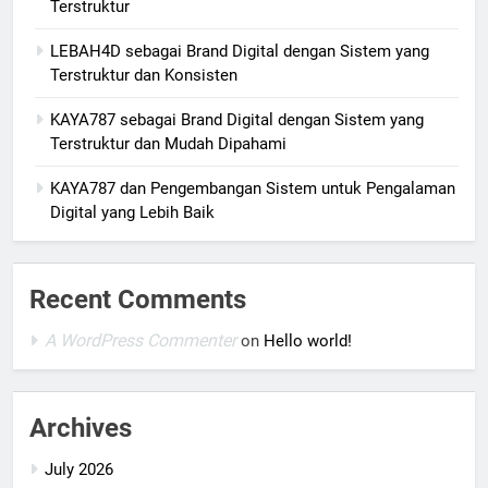
Terstruktur
LEBAH4D sebagai Brand Digital dengan Sistem yang
Terstruktur dan Konsisten
KAYA787 sebagai Brand Digital dengan Sistem yang
Terstruktur dan Mudah Dipahami
KAYA787 dan Pengembangan Sistem untuk Pengalaman
Digital yang Lebih Baik
Recent Comments
A WordPress Commenter
on
Hello world!
Archives
July 2026