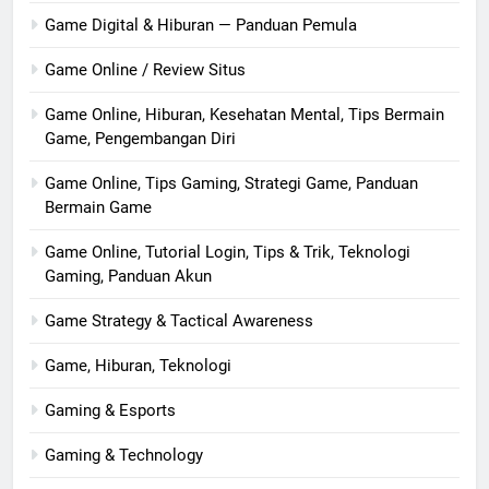
Game Digital & Hiburan — Panduan Pemula
Game Online / Review Situs
Game Online, Hiburan, Kesehatan Mental, Tips Bermain
Game, Pengembangan Diri
Game Online, Tips Gaming, Strategi Game, Panduan
Bermain Game
Game Online, Tutorial Login, Tips & Trik, Teknologi
Gaming, Panduan Akun
Game Strategy & Tactical Awareness
Game, Hiburan, Teknologi
Gaming & Esports
Gaming & Technology