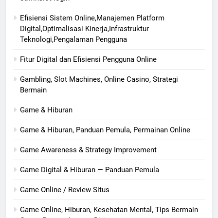
Efisiensi Sistem Online,Manajemen Platform
Digital,Optimalisasi Kinerja,Infrastruktur
Teknologi,Pengalaman Pengguna
Fitur Digital dan Efisiensi Pengguna Online
Gambling, Slot Machines, Online Casino, Strategi
Bermain
Game & Hiburan
Game & Hiburan, Panduan Pemula, Permainan Online
Game Awareness & Strategy Improvement
Game Digital & Hiburan — Panduan Pemula
Game Online / Review Situs
Game Online, Hiburan, Kesehatan Mental, Tips Bermain