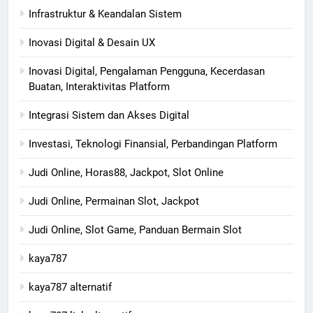
Infrastruktur & Keandalan Sistem
Inovasi Digital & Desain UX
Inovasi Digital, Pengalaman Pengguna, Kecerdasan
Buatan, Interaktivitas Platform
Integrasi Sistem dan Akses Digital
Investasi, Teknologi Finansial, Perbandingan Platform
Judi Online, Horas88, Jackpot, Slot Online
Judi Online, Permainan Slot, Jackpot
Judi Online, Slot Game, Panduan Bermain Slot
kaya787
kaya787 alternatif