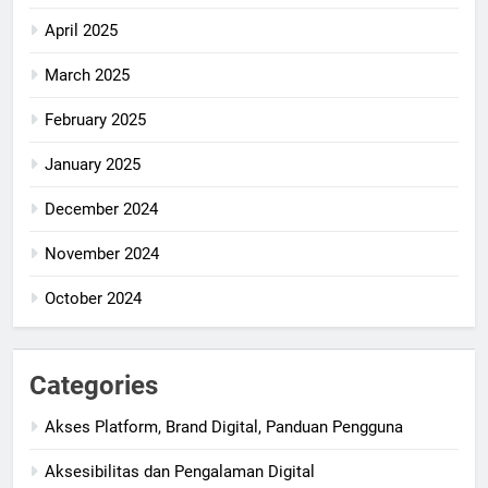
April 2025
March 2025
February 2025
January 2025
December 2024
November 2024
October 2024
Categories
Akses Platform, Brand Digital, Panduan Pengguna
Aksesibilitas dan Pengalaman Digital