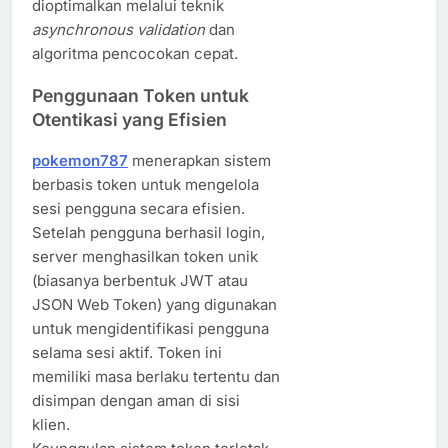
dioptimalkan melalui teknik
asynchronous validation
dan
algoritma pencocokan cepat.
Penggunaan Token untuk
Otentikasi yang Efisien
pokemon787
menerapkan sistem
berbasis token untuk mengelola
sesi pengguna secara efisien.
Setelah pengguna berhasil login,
server menghasilkan token unik
(biasanya berbentuk JWT atau
JSON Web Token) yang digunakan
untuk mengidentifikasi pengguna
selama sesi aktif. Token ini
memiliki masa berlaku tertentu dan
disimpan dengan aman di sisi
klien.