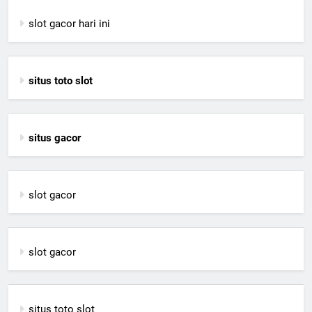
slot gacor hari ini
situs toto slot
situs gacor
slot gacor
slot gacor
situs toto slot