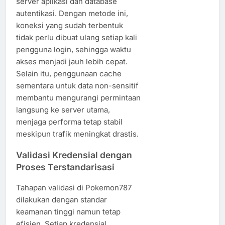
server aplikasi dan database
autentikasi. Dengan metode ini,
koneksi yang sudah terbentuk
tidak perlu dibuat ulang setiap kali
pengguna login, sehingga waktu
akses menjadi jauh lebih cepat.
Selain itu, penggunaan cache
sementara untuk data non-sensitif
membantu mengurangi permintaan
langsung ke server utama,
menjaga performa tetap stabil
meskipun trafik meningkat drastis.
Validasi Kredensial dengan
Proses Terstandarisasi
Tahapan validasi di Pokemon787
dilakukan dengan standar
keamanan tinggi namun tetap
efisien. Setiap kredensial