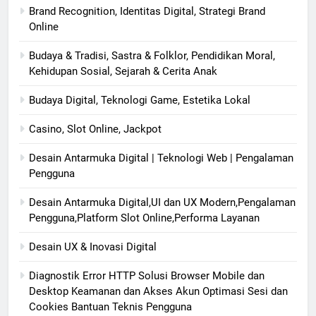
Brand Recognition, Identitas Digital, Strategi Brand
Online
Budaya & Tradisi, Sastra & Folklor, Pendidikan Moral,
Kehidupan Sosial, Sejarah & Cerita Anak
Budaya Digital, Teknologi Game, Estetika Lokal
Casino, Slot Online, Jackpot
Desain Antarmuka Digital | Teknologi Web | Pengalaman
Pengguna
Desain Antarmuka Digital,UI dan UX Modern,Pengalaman
Pengguna,Platform Slot Online,Performa Layanan
Desain UX & Inovasi Digital
Diagnostik Error HTTP Solusi Browser Mobile dan
Desktop Keamanan dan Akses Akun Optimasi Sesi dan
Cookies Bantuan Teknis Pengguna