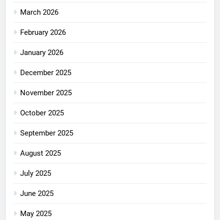
March 2026
February 2026
January 2026
December 2025
November 2025
October 2025
September 2025
August 2025
July 2025
June 2025
May 2025