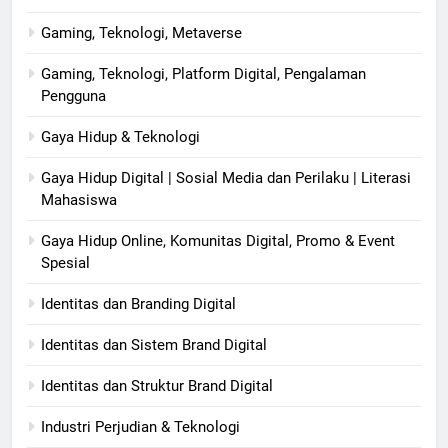
Gaming, Teknologi, Metaverse
Gaming, Teknologi, Platform Digital, Pengalaman
Pengguna
Gaya Hidup & Teknologi
Gaya Hidup Digital | Sosial Media dan Perilaku | Literasi
Mahasiswa
Gaya Hidup Online, Komunitas Digital, Promo & Event
Spesial
Identitas dan Branding Digital
Identitas dan Sistem Brand Digital
Identitas dan Struktur Brand Digital
Industri Perjudian & Teknologi